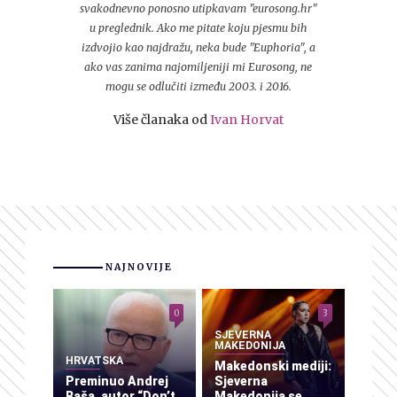
svakodnevno ponosno utipkavam "eurosong.hr"
u preglednik. Ako me pitate koju pjesmu bih
izdvojio kao najdražu, neka bude "Euphoria", a
ako vas zanima najomiljeniji mi Eurosong, ne
mogu se odlučiti između 2003. i 2016.
Više članaka od
Ivan Horvat
NAJNOVIJE
0
3
SJEVERNA
MAKEDONIJA
HRVATSKA
Makedonski mediji:
Preminuo Andrej
Sjeverna
Baša, autor “Don’t
Makedonija se