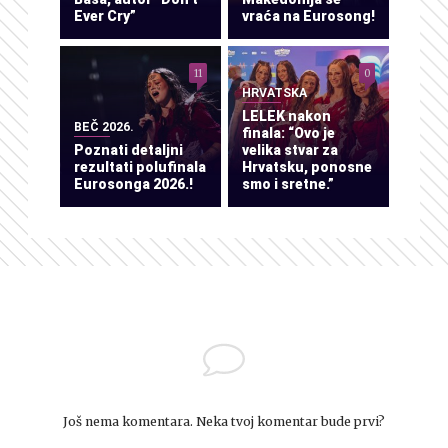
Ever Cry”
vraća na Eurosong!
11
0
HRVATSKA
LELEK nakon
BEČ 2026.
finala: “Ovo je
Poznati detaljni
velika stvar za
rezultati polufinala
Hrvatsku, ponosne
Eurosonga 2026.!
smo i sretne.”
Još nema komentara. Neka tvoj komentar bude prvi?