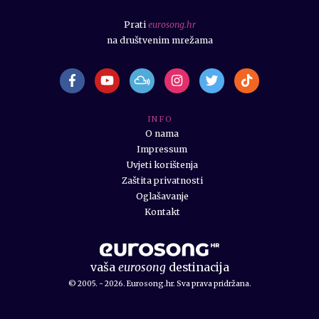
Prati
eurosong.hr
na društvenim mrežama
I N F O
O nama
Impressum
Uvjeti korištenja
Zaštita privatnosti
Oglašavanje
Kontakt
vaša
eurosong
destinacija
© 2005. - 2026. Eurosong.hr. Sva prava pridržana.