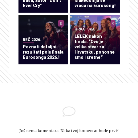
Baša, autor “Don’t
Makedonija se
Ever Cry”
vraća na Eurosong!
11
0
HRVATSKA
LELEK nakon
BEČ 2026.
finala: “Ovo je
Poznati detaljni
velika stvar za
rezultati polufinala
Hrvatsku, ponosne
Eurosonga 2026.!
smo i sretne.”
Još nema komentara. Neka tvoj komentar bude prvi?