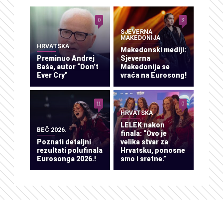
0
3
SJEVERNA
MAKEDONIJA
HRVATSKA
Makedonski mediji:
Preminuo Andrej
Sjeverna
Baša, autor “Don’t
Makedonija se
Ever Cry”
vraća na Eurosong!
11
0
HRVATSKA
LELEK nakon
BEČ 2026.
finala: “Ovo je
Poznati detaljni
velika stvar za
rezultati polufinala
Hrvatsku, ponosne
Eurosonga 2026.!
smo i sretne.”