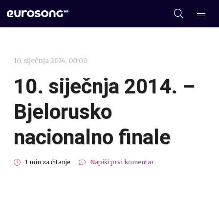
10. siječnja 2014. 00:00
10. siječnja 2014. –
Bjelorusko
nacionalno finale
1 min za čitanje
Napiši prvi komentar