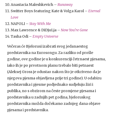
Anastacia Maleshkevich –
Runaway
Switter Boys featuring Kate & Volga Karol –
Eternal
Love
NAPOLI –
Stay With Me
Max Lawrence & DiDjuLja –
Now You’re Gone
Tasha Odi –
Empty Universe
Večeras će Bjelorusi izabrati svog jedanaestog
predstavnika na Eurosongu. Za razliku od prošle
godine, ove godine je u konkurenciji četrnaest pjesama,
iako ih je po prvotnom planu trebalo biti petnaest
(Aleksej Gross je odustao nakon što je otkriveno da je
njegova pjesma objavljena prije tri godine). U odabiru
predstavnika i pjesme podjednako sudjeluju žiri i
publika, no s obzirom na česte promjene pjesama i
predstavnika u zadnjih pet godina, bjeloruskog
predstavnika možda dočekamo zadnjeg dana objave
pjesama i predstavnika.