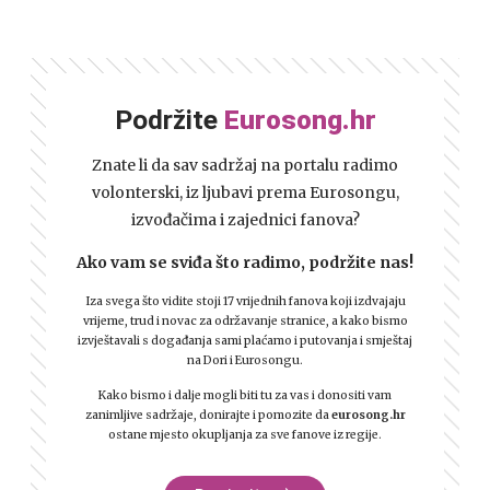
Podržite
Eurosong.hr
Znate li da sav sadržaj na portalu radimo
volonterski, iz ljubavi prema Eurosongu,
izvođačima i zajednici fanova?
Ako vam se sviđa što radimo, podržite nas!
Iza svega što vidite stoji 17 vrijednih fanova koji izdvajaju
vrijeme, trud i novac za održavanje stranice, a kako bismo
izvještavali s događanja sami plaćamo i putovanja i smještaj
na Dori i Eurosongu.
Kako bismo i dalje mogli biti tu za vas i donositi vam
zanimljive sadržaje, donirajte i pomozite da
eurosong.hr
ostane mjesto okupljanja za sve fanove iz regije.