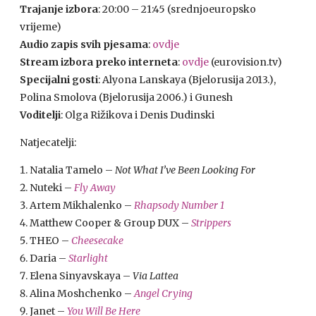
Trajanje izbora
: 20:00 – 21:45 (srednjoeuropsko
vrijeme)
Audio zapis svih pjesama
:
ovdje
Stream izbora preko interneta
:
ovdje
(eurovision.tv)
Specijalni gosti
: Alyona Lanskaya (Bjelorusija 2013.),
Polina Smolova (Bjelorusija 2006.) i Gunesh
Voditelji
: Olga Rižikova i Denis Dudinski
Natjecatelji:
Natalia Tamelo –
Not What I’ve Been Looking For
Nuteki –
Fly Away
Artem Mikhalenko –
Rhapsody Number 1
Matthew Cooper & Group DUX –
Strippers
THEO –
Cheesecake
Daria –
Starlight
Elena Sinyavskaya –
Via Lattea
Alina Moshchenko –
Angel Crying
Janet –
You Will Be Here