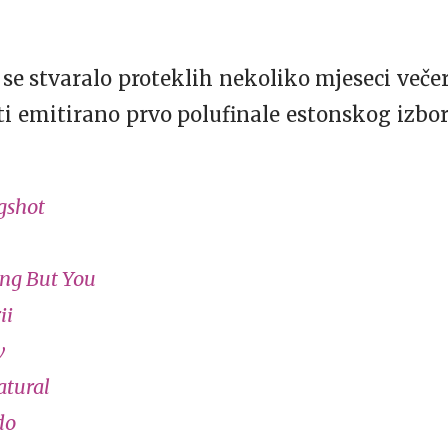
 se stvaralo proteklih nekoliko mjeseci večer
biti emitirano prvo polufinale estonskog izb
gshot
ng But You
ii
w
atural
do