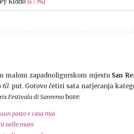
Hey Kiddo
[6 / 3%]
a u malom zapadnoligurskom mjestu
San R
o 67. put. Gotovo četiri sata natjecanja kateg
rix Festivala di Sanremo
bore:
sun posto e casa mia
i nelle mani