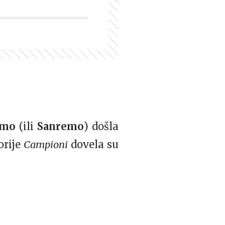
emo
(ili
Sanremo
) došla
orije
Campioni
dovela su