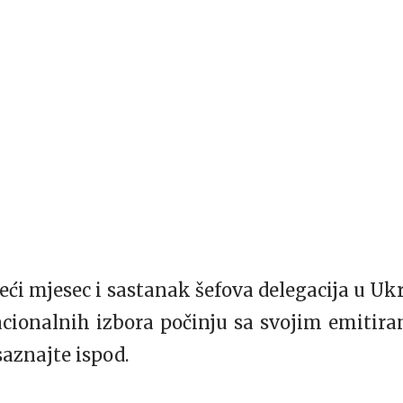
reći mjesec i sastanak šefova delegacija u Ukra
acionalnih izbora počinju sa svojim emitiran
saznajte ispod.