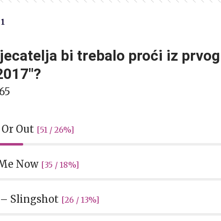
81
jecatelja bi trebalo proći iz prvog
 2017"?
65
n Or Out
[51 / 26%]
l Me Now
[35 / 18%]
– Slingshot
[26 / 13%]