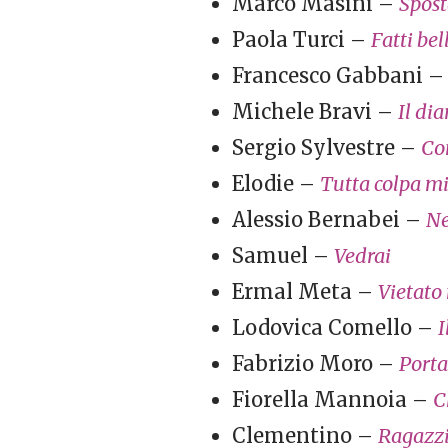
Marco Masini –
Spost
Paola Turci –
Fatti bel
Francesco Gabbani 
Michele Bravi –
Il dia
Sergio Sylvestre –
Co
Elodie –
Tutta colpa m
Alessio Bernabei –
Ne
Samuel –
Vedrai
Ermal Meta –
Vietato
Lodovica Comello –
I
Fabrizio Moro –
Porta
Fiorella Mannoia –
C
Clementino –
Ragazzi