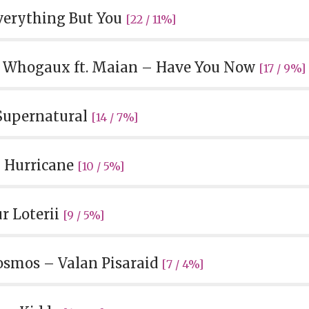
Everything But You
[22 / 11%]
& Whogaux ft. Maian – Have You Now
[17 / 9%]
Supernatural
[14 / 7%]
 Hurricane
[10 / 5%]
r Loterii
[9 / 5%]
osmos – Valan Pisaraid
[7 / 4%]