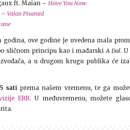
gaux ft. Maian –
Have You Now
s –
Valan Pisaraid
cane
h godina, ove godine je uvedena mala prom
 po sličnom principu kao i mađarski
A Dal
. U
i izvođača, a u drugom krugu publika će iza
5 sati
prema našem vremenu, te ga možet
vizije ERR
. U međuvremenu, možete glaso
rita.