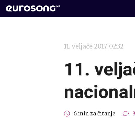
11. veljače 2017. 02:32
11. velj
nacional
6 min za čitanje