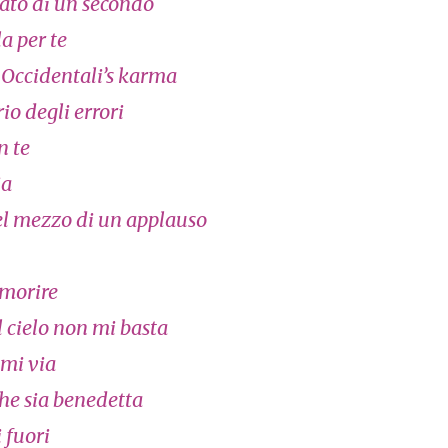
ato di un secondo
la per te
–
Occidentali’s karma
rio degli errori
n te
ia
l mezzo di un applauso
 morire
l cielo non mi basta
mi via
he sia benedetta
 fuori