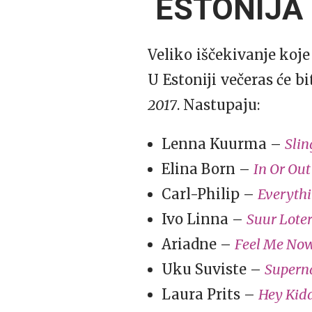
ESTONIJA
Veliko iščekivanje koje
U Estoniji večeras će 
2017
. Nastupaju:
Lenna Kuurma –
Slin
Elina Born –
In Or Out
Carl-Philip –
Everythi
Ivo Linna –
Suur Loter
Ariadne –
Feel Me No
Uku Suviste –
Supern
Laura Prits –
Hey Kid