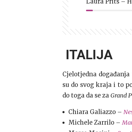
Laura Prits – 
ITALIJA
Cjelotjedna događanj
su do svog kraja i to p
do toga da se za
Grand P
Chiara Galiazzo –
Nes
Michele Zarrilo –
Man