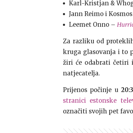
Karl-Kristjan & Who
Jann Reimo i Kosmo
Leemet Onno –
Hurri
Za razliku od protekli
kruga glasovanja i to
žiri će odabrati četir
natjecatelja.
Prijenos počinje u
20:3
stranici estonske tele
označiti svojih pet favo