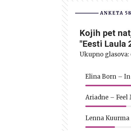
ANKETA 5
Kojih pet nat
"Eesti Laula
Ukupno glasova:
Elina Born – I
Ariadne – Fee
Lenna Kuurma 