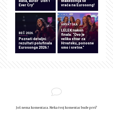
Baša, autor “Don’t
Makedonija se
Ever Cry”
vraća na Eurosong!
11
0
HRVATSKA
LELEK nakon
BEČ 2026.
finala: “Ovo je
Poznati detaljni
velika stvar za
rezultati polufinala
Hrvatsku, ponosne
Eurosonga 2026.!
smo i sretne.”
Još nema komentara. Neka tvoj komentar bude prvi?