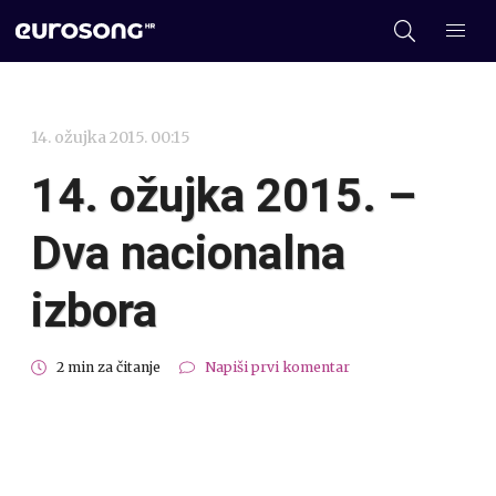
14. ožujka 2015. 00:15
14. ožujka 2015. –
Dva nacionalna
izbora
2 min za čitanje
Napiši prvi komentar