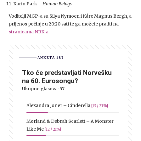
Karin Park –
Human Beings
Voditelji MGP-a su Silya Nymoen i Kåre Magnus Bergh, a
prijenos počinje u 20:20 sati te ga možete pratiti na
stranicama NRK-a
.
ANKETA 187
Tko će predstavljati Norvešku
na 60. Eurosongu?
Ukupno glasova:
57
Alexandra Joner – Cinderella
[13 / 23%]
Mørland & Debrah Scarlett – A Monster
Like Me
[12 / 21%]