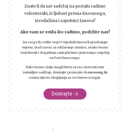
Znate li da sav sadržaj na portalu radimo
volonterski, iz ljubavi prema Eurosongu,
izvođačima i zajednici fanova?
Ako vam se sviđa što radimo, podržite nas!
Iza svega što vidite stoji 17 vrijednih fanova koji izdvajaju
vrijeme, trud i novac za održavanje stranice, a kako bismo
izvještavali s događanja sami plaćamo i putovanja i smještaj
na Dori i Eurosongu.
Kako bismo i dalje mogli biti tu za vas i donositi vam
zanimljive sadržaje, donirajte i pomozite da
eurosong.hr
ostane mjesto okupljanja za sve fanove iz regije.
Donirajte