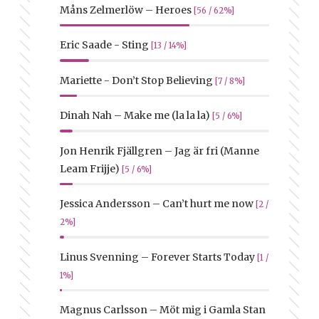
Måns Zelmerlöw – Heroes
[56 / 62%]
Eric Saade - Sting
[13 / 14%]
Mariette - Don’t Stop Believing
[7 / 8%]
Dinah Nah – Make me (la la la)
[5 / 6%]
Jon Henrik Fjällgren – Jag är fri (Manne
Leam Frijje)
[5 / 6%]
Jessica Andersson – Can’t hurt me now
[2 /
2%]
Linus Svenning – Forever Starts Today
[1 /
1%]
Magnus Carlsson – Möt mig i Gamla Stan