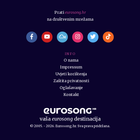
Prati
eurosong.hr
na društvenim mrežama
I N F O
O nama
Impressum
Uvjeti korištenja
Zaštita privatnosti
Oglašavanje
Kontakt
vaša
eurosong
destinacija
© 2005. - 2026. Eurosong.hr. Sva prava pridržana.