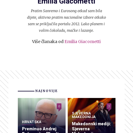
Emilia Giacometti
Pratim Sanremo i Eurosong otkad sam bila
dijete, aktivno pratim nacionalne izbore otkako
sam se priključila portalu 2012. Lako planem i
volim čokoladu, mačke i lazanje.
Više članaka od
Emilia Giacometti
NAJNOVIJE
0
3
SJEVERNA
MAKEDONIJA
HRVATSKA
Makedonski mediji:
Preminuo Andrej
Sjeverna