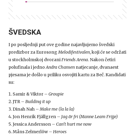
ŠVEDSKA
I po posljednji put ove godine najavljujemo švedski
predizbor za Eurosong
Melodifestivalen
, koji će se održati
u stockholmskoj dvorani
Friends Arena
. Nakon četiri
polufinala i jedno
Andra Chansen
natjecanje, dvanaest
pjesama je došlo u priliku osvojiti kartu za Beč. Kandidati
su:
Samir & Viktor –
Groupie
JTR –
Building it up
Dinah Nah –
Make me (la la la)
Jon Henrik Fjällgren –
Jag är fri (Manne Leam Frijje)
Jessica Andersson –
Can’t hurt me now
Måns Zelmerlöw –
Heroes