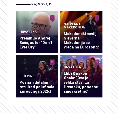
NAJNOVIJE
0
3
SJEVERNA
MAKEDONIJA
HRVATSKA
Makedonski mediji:
Preminuo Andrej
Sjeverna
Baša, autor “Don’t
Makedonija se
Ever Cry”
vraća na Eurosong!
11
0
HRVATSKA
LELEK nakon
BEČ 2026.
finala: “Ovo je
Poznati detaljni
velika stvar za
rezultati polufinala
Hrvatsku, ponosne
Eurosonga 2026.!
smo i sretne.”