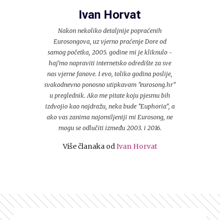
Ivan Horvat
Nakon nekoliko detaljnije popraćenih
Eurosongova, uz vjerno praćenje Dore od
samog početka, 2005. godine mi je kliknulo -
haj'mo napraviti internetsko odredište za sve
nas vjerne fanove. I evo, toliko godina poslije,
svakodnevno ponosno utipkavam "eurosong.hr"
u preglednik. Ako me pitate koju pjesmu bih
izdvojio kao najdražu, neka bude "Euphoria", a
ako vas zanima najomiljeniji mi Eurosong, ne
mogu se odlučiti između 2003. i 2016.
Više članaka od
Ivan Horvat