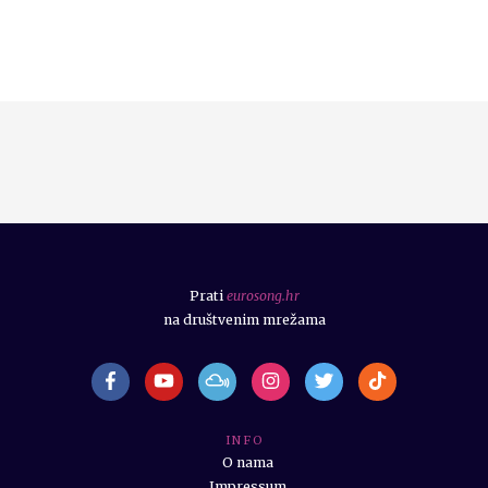
Prati
eurosong.hr
na društvenim mrežama
I N F O
O nama
Impressum