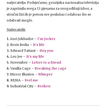
natjecatelja. Podsjećamo, gruzijska nacionalna televizija
je zaprimila svega 13 pjesama za ovogodišnji izbor, a
stručni žiri ih je potom sve poslušao i odabrao što se
odabrati moglo.
Natjecatelji:
1.
Anri Jokhadze –
I’m Jocker
2.
Boris Bedia –
It’s life
3.
Edward Tatiani –
Hey you
4.
Leo Jee –
It’s my life
5.
November –
Letter to a friend
6.
Vanilla Cage –
Breaking the cage
7.
Mirror Illusion –
Whisper
8.
REMA
–
Feel me
9.
Industrial City –
Broken