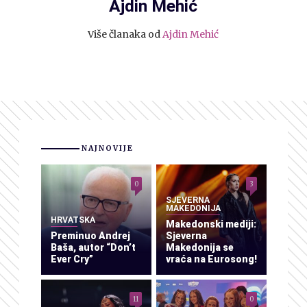
Ajdin Mehić
Više članaka od
Ajdin Mehić
NAJNOVIJE
0
3
SJEVERNA
MAKEDONIJA
HRVATSKA
Makedonski mediji:
Preminuo Andrej
Sjeverna
Baša, autor “Don’t
Makedonija se
Ever Cry”
vraća na Eurosong!
11
0