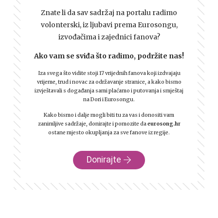
Znate li da sav sadržaj na portalu radimo
volonterski, iz ljubavi prema Eurosongu,
izvođačima i zajednici fanova?
Ako vam se sviđa što radimo, podržite nas!
Iza svega što vidite stoji 17 vrijednih fanova koji izdvajaju
vrijeme, trud i novac za održavanje stranice, a kako bismo
izvještavali s događanja sami plaćamo i putovanja i smještaj
na Dori i Eurosongu.
Kako bismo i dalje mogli biti tu za vas i donositi vam
zanimljive sadržaje, donirajte i pomozite da
eurosong.hr
ostane mjesto okupljanja za sve fanove iz regije.
Donirajte