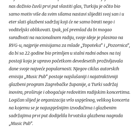
nas doživio čuvši prvi put vlastiti glas, Turkiju je očito bio
samo motiv više da svim silama nastavi slijediti svoj san i u
eter slati glazbeni sadržaj koji će ne samo birati nego i
voditeljski oblikovati. Ipak, još premlad da bi mogao
surađivati na nacionalnom radiju, svoje ideje je plasirao na
RVG
-u, najprije emisijama za mlade „Topoteka“ i „Pozornica“,
da bi sa 22 godine bio primljen u stalni radni odnos na toj
postaji koja je upravo početkom devedesetih proživljavala
dane svoje najveće popularnosti. Njegov ciklus autorskih
emisija „Music Pub“ postaje najslušaniji i najatraktivniji
glazbeni program Zagrebačke županije, a Turki sadržaj
inovira, proširuje i obogaćuje redovitim radijskim koncertima.
Logičan slijed je organizacija vrlo uspješnog, velikog koncerta
na kojemu se je najuspješnijim izvođačima i glazbenim
sadržajima prvi put dodijelila hrvatska glazbena nagrada
„Music Pub“.