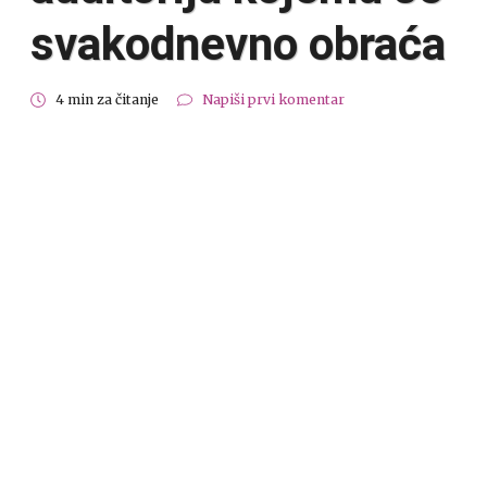
svakodnevno obraća
4 min za čitanje
Napiši prvi komentar