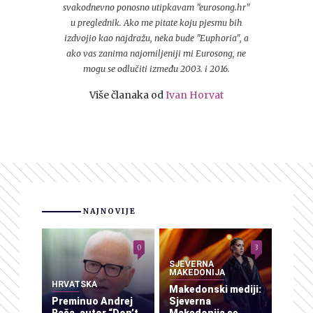
svakodnevno ponosno utipkavam "eurosong.hr"
u preglednik. Ako me pitate koju pjesmu bih
izdvojio kao najdražu, neka bude "Euphoria", a
ako vas zanima najomiljeniji mi Eurosong, ne
mogu se odlučiti između 2003. i 2016.
Više članaka od
Ivan Horvat
NAJNOVIJE
0
3
SJEVERNA
MAKEDONIJA
HRVATSKA
Makedonski mediji:
Preminuo Andrej
Sjeverna
Baša, autor “Don’t
Makedonija se