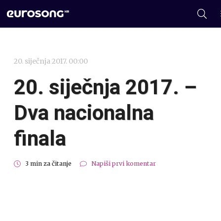
20. siječnja 2017. 00:00
20. siječnja 2017. –
Dva nacionalna
finala
3 min za čitanje
Napiši prvi komentar