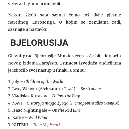
večeras lagano promijeniti.
Nakon 22:00 sata saznat ćemo još dvije pjesme
narednog Eurosonga. O kojim se zemljama radi,
saznajte u nastavku.
BJELORUSIJA
Glavni grad Bjelorusije
Minsk
večeras će biti domaćin
novog izdanja
Eurofesta
.
Trinaest izvođača
audicijama
je izborilo svoj nastup u finalu, a oni su:
July –
Children of the World
Lexy Weaver (Aleksandra Tkač) –
Be stronger
Vladislav Kurasov –
Follow the Play
NAVI –
Gistoryja majgo žyccja (Гiсторыя майго жыцця)
Isaac Nightingale –
On the Red Line
Kattie –
Wild Wind
NUTEKI –
Take My Heart