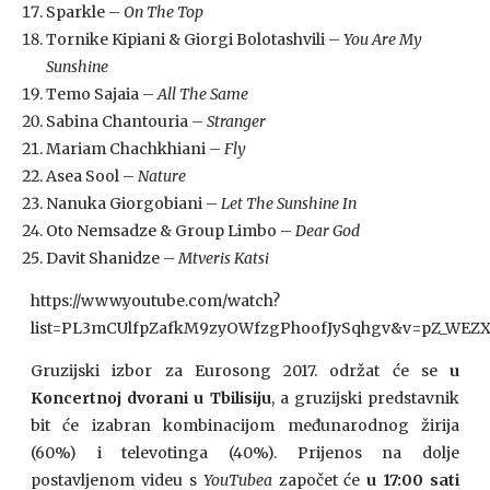
Sparkle –
On The Top
Tornike Kipiani & Giorgi Bolotashvili –
You Are My
Sunshine
Temo Sajaia –
All The Same
Sabina Chantouria –
Stranger
Mariam Chachkhiani –
Fly
Asea Sool –
Nature
Nanuka Giorgobiani –
Let The Sunshine In
Oto Nemsadze & Group Limbo –
Dear God
Davit Shanidze –
Mtveris Katsi
https://www.youtube.com/watch?
list=PL3mCUlfpZafkM9zyOWfzgPhoofJySqhgv&v=pZ_WEZ
Gruzijski izbor za Eurosong 2017. održat će se
u
Koncertnoj dvorani u Tbilisiju
, a gruzijski predstavnik
bit će izabran kombinacijom međunarodnog žirija
(60%) i televotinga (40%). Prijenos na dolje
postavljenom videu s
YouTubea
započet će
u 17:00 sati