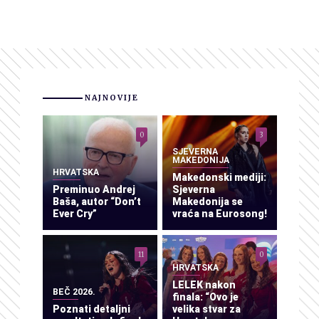
NAJNOVIJE
0
3
SJEVERNA
MAKEDONIJA
HRVATSKA
Makedonski mediji:
Preminuo Andrej
Sjeverna
Baša, autor “Don’t
Makedonija se
Ever Cry”
vraća na Eurosong!
11
0
HRVATSKA
LELEK nakon
BEČ 2026.
finala: “Ovo je
Poznati detaljni
velika stvar za