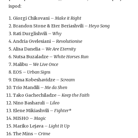
ispod:
Giorgi Chikovani –
Make it Right
Brandon Stone & Eter Beriashvili –
Heyo Song
Rati Durglishvili –
Why
Andria Gvelesiani –
Revolutionise
Alisa Danelia –
We Are Eternity
Nutsa Buzaladze –
White Horses Run
Malibu –
We Live Once
EOS –
Urban Signs
Dima Kobeshavidze –
Scream
Trio Mandili –
Me da Shen
Tako Gachechiladze –
Keep the Faith
Nino Basharuli –
Lileo
Elene Mikiashvili –
Fighter*
MISHO –
Magic
Mariko Lejava –
Light It Up
The Mins –
Crime