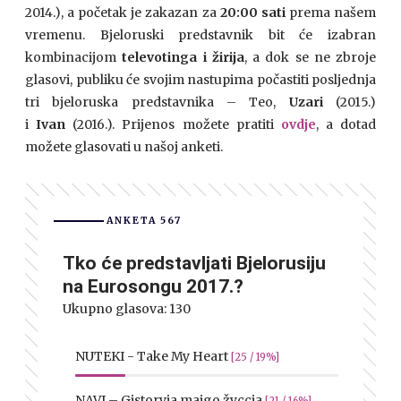
2014.), a početak je zakazan za
20:00 sati
prema našem
vremenu. Bjeloruski predstavnik bit će izabran
kombinacijom
televotinga i žirija
, a dok se ne zbroje
glasovi, publiku će svojim nastupima počastiti posljednja
tri bjeloruska predstavnika – Teo,
Uzari
(2015.)
i
Ivan
(2016.). Prijenos možete pratiti
ovdje
, a dotad
možete glasovati u našoj anketi.
ANKETA 567
Tko će predstavljati Bjelorusiju
na Eurosongu 2017.?
Ukupno glasova:
130
NUTEKI - Take My Heart
[25 / 19%]
NAVI – Gistoryja majgo žyccja