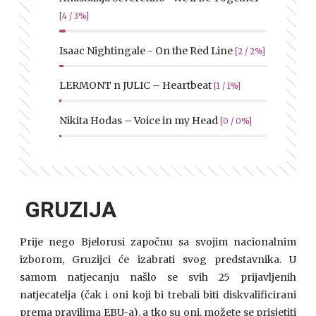
[4 / 3%]
Isaac Nightingale - On the Red Line
[2 / 2%]
LERMONT n JULIC – Heartbeat
[1 / 1%]
Nikita Hodas – Voice in my Head
[0 / 0%]
GRUZIJA
Prije nego Bjelorusi započnu sa svojim nacionalnim
izborom, Gruzijci će izabrati svog predstavnika. U
samom natjecanju našlo se svih 25 prijavljenih
natjecatelja (čak i oni koji bi trebali biti diskvalificirani
prema pravilima EBU-a), a tko su oni, možete se prisjetiti