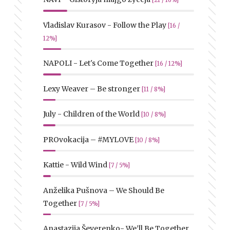
[21 / 16%]
Vladislav Kurasov - Follow the Play
[16 /
12%]
NAPOLI - Let's Come Together
[16 / 12%]
Lexy Weaver – Be stronger
[11 / 8%]
July - Children of the World
[10 / 8%]
PROvokacija – #MYLOVE
[10 / 8%]
Kattie - Wild Wind
[7 / 5%]
Anželika Pušnova – We Should Be
Together
[7 / 5%]
Anastazija Ševerenko- We’ll Be Together