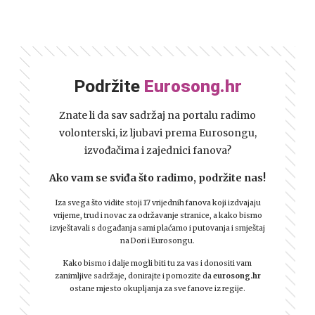
Podržite
Eurosong.hr
Znate li da sav sadržaj na portalu radimo
volonterski, iz ljubavi prema Eurosongu,
izvođačima i zajednici fanova?
Ako vam se sviđa što radimo, podržite nas!
Iza svega što vidite stoji 17 vrijednih fanova koji izdvajaju
vrijeme, trud i novac za održavanje stranice, a kako bismo
izvještavali s događanja sami plaćamo i putovanja i smještaj
na Dori i Eurosongu.
Kako bismo i dalje mogli biti tu za vas i donositi vam
zanimljive sadržaje, donirajte i pomozite da
eurosong.hr
ostane mjesto okupljanja za sve fanove iz regije.