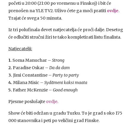
početi u 20:00 (21:00 po vremenu u Finskoj) i bit će
prenošen na
YLE
TV2. Uživo ćete ga moći pratiti
ovdje
.
Trajat će svega 50 minuta.
Iz tri polufinala devet natjecatelja će proći dalje. Desetog
će odlučiti stručni žiri te tako kompletirati listu finalista.
Natjecatelji:
1.
Soma Manuchar –
Strong
2.
Paradise Oskar –
Da da dam
3.
Jimi Constantine –
Party to party
4.
Milana Misic –
Sydämeni kaksi maata
5.
Father McKenzie –
Good enough
Pjesme poslušajte
ovdje
.
Show će biti održan u gradu Turku. To je grad s oko 175
000 stanovnika i peti po veličini grad Finske.