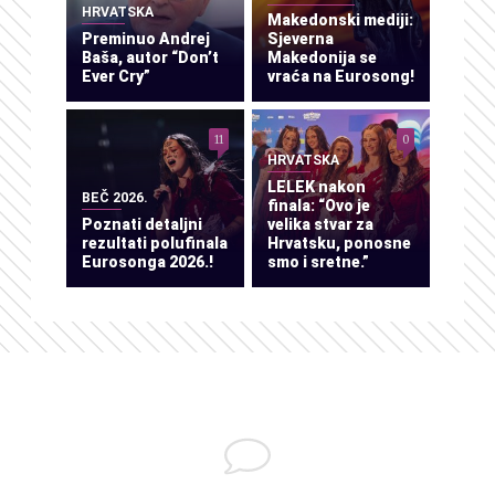
HRVATSKA
Makedonski mediji:
Preminuo Andrej
Sjeverna
Baša, autor “Don’t
Makedonija se
Ever Cry”
vraća na Eurosong!
11
0
HRVATSKA
LELEK nakon
BEČ 2026.
finala: “Ovo je
Poznati detaljni
velika stvar za
rezultati polufinala
Hrvatsku, ponosne
Eurosonga 2026.!
smo i sretne.”