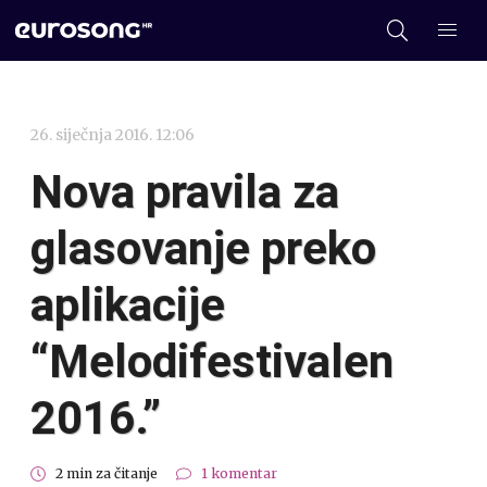
26. siječnja 2016. 12:06
Nova pravila za
glasovanje preko
aplikacije
“Melodifestivalen
2016.”
2 min za čitanje
1 komentar