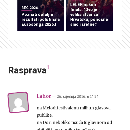
LELEK nakon
BEČ 2026.
finala: “Ovo je
Poznati detaljni
velika stvar za
rezultati polufinala
Hrvatsku, ponosne
Eurosonga 2026.!
smo i sretne.”
1
Rasprava
Lahor
— 26. siječnja 2016.
u
14:54
na Melodifestivalenu milijun glasova
publike.
na Dori nekoliko tisuća (uglavnom od
obitelji i poznanika izvođača).