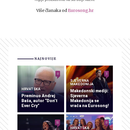
Više članaka od
Eurosong.hr
NAJNOVIJE
0
3
SJEVERNA
MAKEDONIJA
HRVATSKA
Makedonski mediji:
Preminuo Andrej
Sjeverna
Baša, autor “Don’t
Makedonija se
Ever Cry”
vraća na Eurosong!
11
0
HRVATSKA