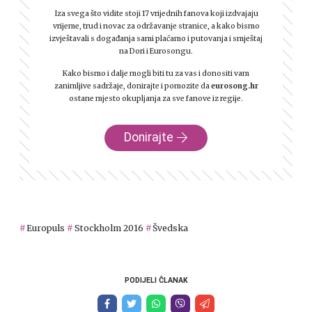
Iza svega što vidite stoji 17 vrijednih fanova koji izdvajaju
vrijeme, trud i novac za održavanje stranice, a kako bismo
izvještavali s događanja sami plaćamo i putovanja i smještaj
na Dori i Eurosongu.
Kako bismo i dalje mogli biti tu za vas i donositi vam
zanimljive sadržaje, donirajte i pomozite da
eurosong.hr
ostane mjesto okupljanja za sve fanove iz regije.
Donirajte
Europuls
Stockholm 2016
Švedska
PODIJELI ČLANAK