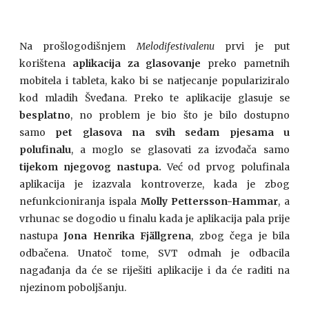
Na prošlogodišnjem
Melodifestivalenu
prvi je put
korištena
aplikacija za glasovanje
preko pametnih
mobitela i tableta, kako bi se natjecanje populariziralo
kod mladih Šveđana. Preko te aplikacije glasuje se
besplatno
, no problem je bio što je bilo dostupno
samo
pet glasova na svih sedam pjesama u
polufinalu
, a moglo se glasovati za izvođača samo
tijekom njegovog nastupa.
Već od prvog polufinala
aplikacija je izazvala kontroverze, kada je zbog
nefunkcioniranja ispala
Molly Pettersson-Hammar
, a
vrhunac se dogodio u finalu kada je aplikacija pala prije
nastupa
Jona Henrika Fjällgrena
, zbog čega je bila
odbačena. Unatoč tome, SVT odmah je odbacila
nagađanja da će se riješiti aplikacije i da će raditi na
njezinom poboljšanju.