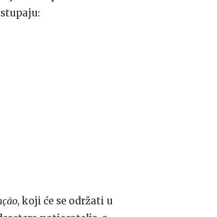
astupaju:
nção
, koji će se održati u