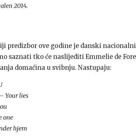
alen 2014.
ji predizbor ove godine je danski nacionaln
mo saznati tko će naslijediti Emmelie de Fore
janja domaćina u svibnju. Nastupaju:
U
 –
Your lies
you
e one
inder hjem