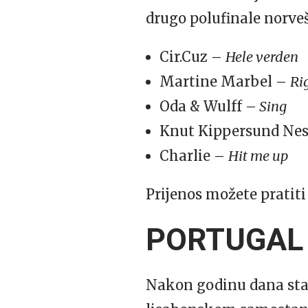
drugo polufinale norve
Cir.Cuz –
Hele verden
Martine Marbel –
Ri
Oda & Wulff –
Sing
Knut Kippersund Ne
Charlie –
Hit me up
Prijenos možete pratit
PORTUGAL
Nakon godinu dana stan