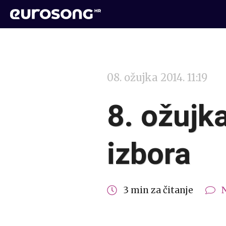
08. ožujka 2014. 11:19
8. ožujk
izbora
3 min za čitanje