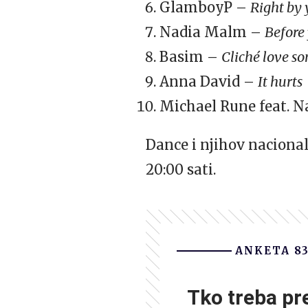
GlamboyP –
Right by 
Nadia Malm –
Before
Basim –
Cliché love so
Anna David –
It hurts
Michael Rune feat. N
Dance i njihov nacional
20:00 sati.
ANKETA 8
Tko treba p