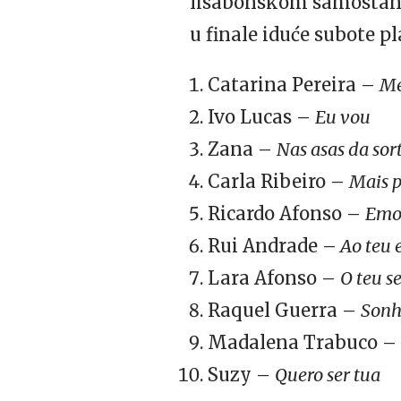
lisabonskom samosta
u finale iduće subote pl
Catarina Pereira –
Me
Ivo Lucas –
Eu vou
Zana –
Nas asas da sor
Carla Ribeiro –
Mais p
Ricardo Afonso –
Emo
Rui Andrade –
Ao teu 
Lara Afonso –
O teu s
Raquel Guerra –
Sonh
Madalena Trabuco –
Suzy –
Quero ser tua