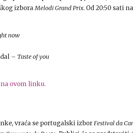
škog izbora
Melodi Grand Prix
. Od 20:50 sati n
ght now
sdal –
Taste of you
i
na ovom linku.
ke, vraća se portugalski izbor
Festival da Ca