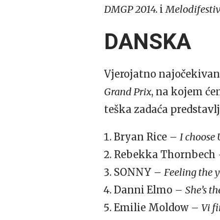
DMGP 2014.
i
Melodifestiv
DANSKA
Vjerojatno najočekivani
Grand Prix
, na kojem će
teška zadaća predstavl
Bryan Rice –
I choose 
Rebekka Thornbech
SONNY –
Feeling the 
Danni Elmo –
She’s th
Emilie Moldow –
Vi f