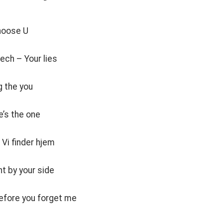
choose U
ch – Your lies
 the you
e’s the one
Vi finder hjem
t by your side
efore you forget me