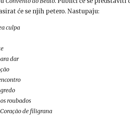
nu
Convento do Beato
. Publici će se predstaviti
asirat će se njih petero. Nastupaju:
a culpa
te
ara dar
ção
encontro
egredo
os roubados
Coração de filigrana