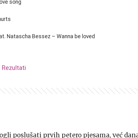
love song
hurts
eat. Natascha Bessez – Wanna be loved
Rezultati
gli poslušati prvih petero pjesama, već dana