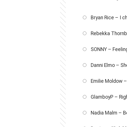
Bryan Rice – I 
Rebekka Thornbe
SONNY – Feeling
Danni Elmo – Sh
Emilie Moldow – 
GlamboyP – Righ
Nadia Malm – B