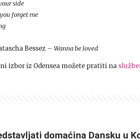
your side
 you forget me
ng
atascha Bessez –
Wanna be loved
ni izbor iz Odensea možete pratiti na
službe
3
redstavljati domaćina Dansku u 