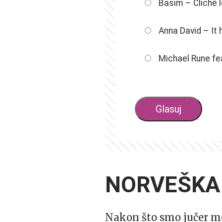
Basim – Cliché 
Anna David – It 
Michael Rune f
NORVEŠKA
Nakon što smo jučer mo