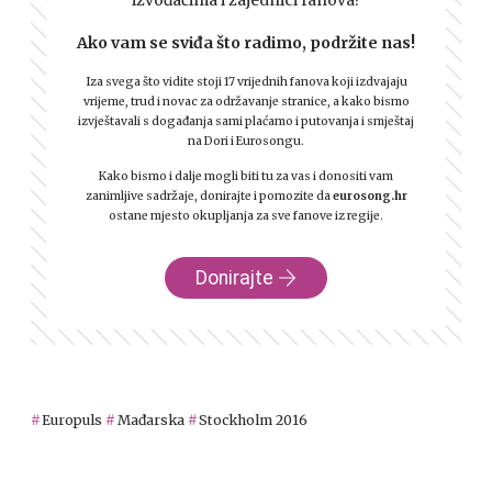
izvođačima i zajednici fanova?
Ako vam se sviđa što radimo, podržite nas!
Iza svega što vidite stoji 17 vrijednih fanova koji izdvajaju
vrijeme, trud i novac za održavanje stranice, a kako bismo
izvještavali s događanja sami plaćamo i putovanja i smještaj
na Dori i Eurosongu.
Kako bismo i dalje mogli biti tu za vas i donositi vam
zanimljive sadržaje, donirajte i pomozite da
eurosong.hr
ostane mjesto okupljanja za sve fanove iz regije.
Donirajte
Europuls
Mađarska
Stockholm 2016