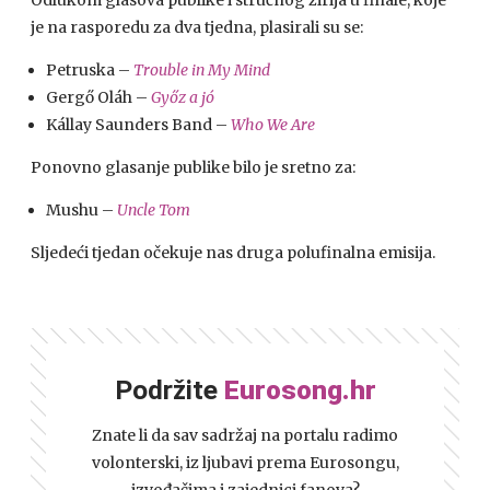
Odlukom glasova publike i stručnog žirija u finale, koje
je na rasporedu za dva tjedna, plasirali su se:
Petruska –
Trouble in My Mind
Gergő Oláh –
Győz a jó
Kállay Saunders Band –
Who We Are
Ponovno glasanje publike bilo je sretno za:
Mushu –
Uncle Tom
Sljedeći tjedan očekuje nas druga polufinalna emisija.
Podržite
Eurosong.hr
Znate li da sav sadržaj na portalu radimo
volonterski, iz ljubavi prema Eurosongu,