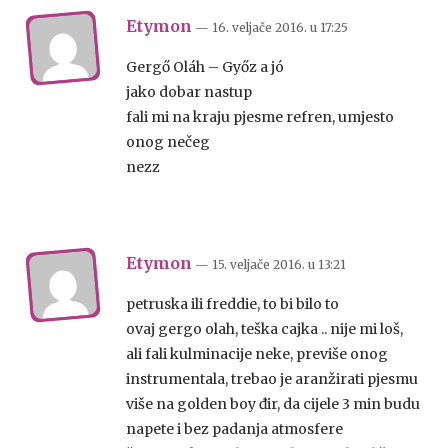
Etymon
— 16. veljače 2016.
u
17:25
Gergő Oláh – Győz a jó
jako dobar nastup
fali mi na kraju pjesme refren, umjesto
onog nečeg
nezz
Etymon
— 15. veljače 2016.
u
13:21
petruska ili freddie, to bi bilo to
ovaj gergo olah, teška cajka .. nije mi loš,
ali fali kulminacije neke, previše onog
instrumentala, trebao je aranžirati pjesmu
više na golden boy đir, da cijele 3 min budu
napete i bez padanja atmosfere