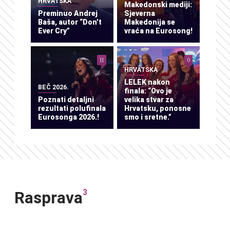
HRVATSKA
Makedonski mediji:
Preminuo Andrej
Sjeverna
Baša, autor “Don’t
Makedonija se
Ever Cry”
vraća na Eurosong!
11
0
HRVATSKA
LELEK nakon
BEČ 2026.
finala: “Ovo je
Poznati detaljni
velika stvar za
rezultati polufinala
Hrvatsku, ponosne
Eurosonga 2026.!
smo i sretne.”
3
Rasprava