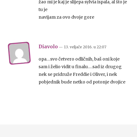
žao mi je kaj je slijepa sylvia ispala, al što je
tu je
navijam za ovo dvoje gore
Diavolo
— 13. veljače 2016.
u
22:07
opa…svo četvero odličnih, baš oni koje
sam i želio vidit u finalu….sad iz drugog
nek se pridruže Freddie i Oliver, i nek
pobjednik bude netko od potonje dvojice