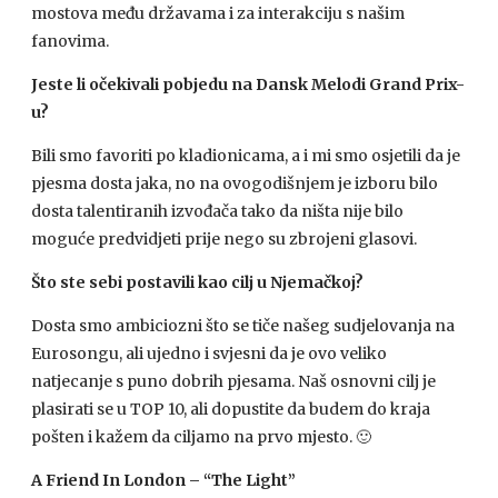
mostova među državama i za interakciju s našim
fanovima.
Jeste li očekivali pobjedu na Dansk Melodi Grand Prix-
u?
Bili smo favoriti po kladionicama, a i mi smo osjetili da je
pjesma dosta jaka, no na ovogodišnjem je izboru bilo
dosta talentiranih izvođača tako da ništa nije bilo
moguće predvidjeti prije nego su zbrojeni glasovi.
Što ste sebi postavili kao cilj u Njemačkoj?
Dosta smo ambiciozni što se tiče našeg sudjelovanja na
Eurosongu, ali ujedno i svjesni da je ovo veliko
natjecanje s puno dobrih pjesama. Naš osnovni cilj je
plasirati se u
TOP
10, ali dopustite da budem do kraja
pošten i kažem da ciljamo na prvo mjesto. 🙂
A Friend In London – “The Light”