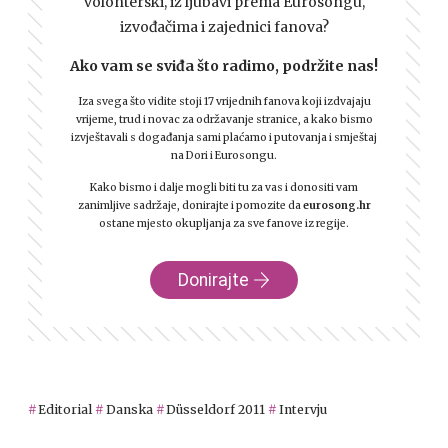
volonterski, iz ljubavi prema Eurosongu,
izvođačima i zajednici fanova?
Ako vam se sviđa što radimo, podržite nas!
Iza svega što vidite stoji 17 vrijednih fanova koji izdvajaju
vrijeme, trud i novac za održavanje stranice, a kako bismo
izvještavali s događanja sami plaćamo i putovanja i smještaj
na Dori i Eurosongu.
Kako bismo i dalje mogli biti tu za vas i donositi vam
zanimljive sadržaje, donirajte i pomozite da
eurosong.hr
ostane mjesto okupljanja za sve fanove iz regije.
Donirajte
Editorial
Danska
Düsseldorf 2011
Intervju