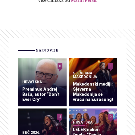
Više članaka od
Marin Pelaić
NAJNOVIJE
0
3
SJEVERNA
MAKEDONIJA
HRVATSKA
Makedonski mediji:
Preminuo Andrej
Sjeverna
Baša, autor “Don’t
Makedonija se
Ever Cry”
vraća na Eurosong!
11
0
HRVATSKA
LELEK nakon
BEČ 2026.
finala: “Ovo je