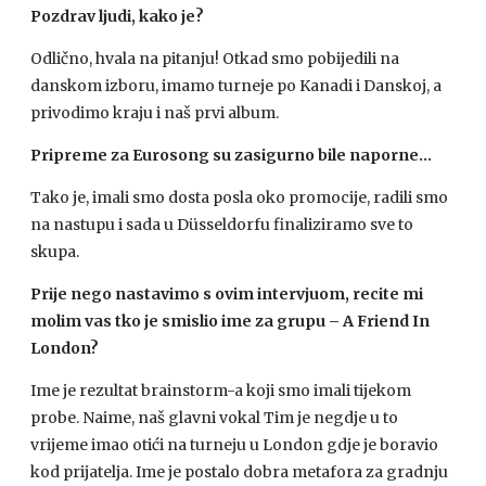
Pozdrav ljudi, kako je?
Odlično, hvala na pitanju! Otkad smo pobijedili na
danskom izboru, imamo turneje po Kanadi i Danskoj, a
privodimo kraju i naš prvi album.
Pripreme za Eurosong su zasigurno bile naporne…
Tako je, imali smo dosta posla oko promocije, radili smo
na nastupu i sada u Düsseldorfu finaliziramo sve to
skupa.
Prije nego nastavimo s ovim intervjuom, recite mi
molim vas tko je smislio ime za grupu – A Friend In
London?
Ime je rezultat brainstorm-a koji smo imali tijekom
probe. Naime, naš glavni vokal Tim je negdje u to
vrijeme imao otići na turneju u London gdje je boravio
kod prijatelja. Ime je postalo dobra metafora za gradnju