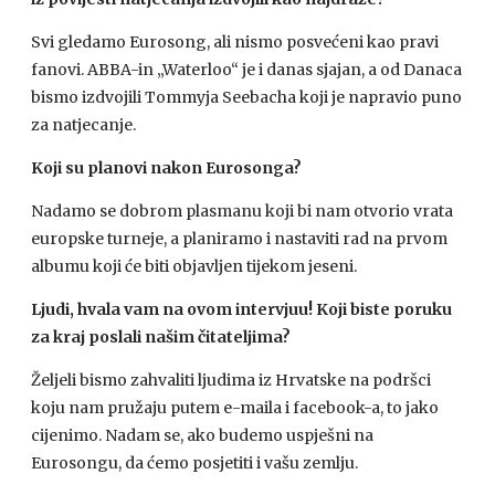
Svi gledamo Eurosong, ali nismo posvećeni kao pravi
fanovi.
ABBA
-in „Waterloo“ je i danas sjajan, a od Danaca
bismo izdvojili Tommyja Seebacha koji je napravio puno
za natjecanje.
Koji su planovi nakon Eurosonga?
Nadamo se dobrom plasmanu koji bi nam otvorio vrata
europske turneje, a planiramo i nastaviti rad na prvom
albumu koji će biti objavljen tijekom jeseni.
Ljudi, hvala vam na ovom intervjuu! Koji biste poruku
za kraj poslali našim čitateljima?
Željeli bismo zahvaliti ljudima iz Hrvatske na podršci
koju nam pružaju putem e-maila i facebook-a, to jako
cijenimo. Nadam se, ako budemo uspješni na
Eurosongu, da ćemo posjetiti i vašu zemlju.