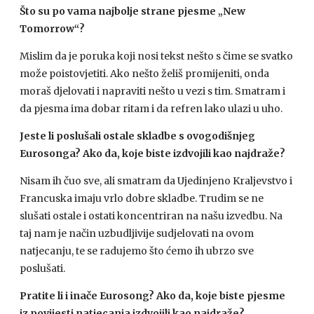
Što su po vama najbolje strane pjesme „New
Tomorrow“?
Mislim da je poruka koji nosi tekst nešto s čime se svatko
može poistovjetiti. Ako nešto želiš promijeniti, onda
moraš djelovati i napraviti nešto u vezi s tim. Smatram i
da pjesma ima dobar ritam i da refren lako ulazi u uho.
Jeste li poslušali ostale skladbe s ovogodišnjeg
Eurosonga? Ako da, koje biste izdvojili kao najdraže?
Nisam ih čuo sve, ali smatram da Ujedinjeno Kraljevstvo i
Francuska imaju vrlo dobre skladbe. Trudim se ne
slušati ostale i ostati koncentriran na našu izvedbu. Na
taj nam je način uzbudljivije sudjelovati na ovom
natjecanju, te se radujemo što ćemo ih ubrzo sve
poslušati.
Pratite li i inače Eurosong? Ako da, koje biste pjesme
iz povijesti natjecanja izdvojili kao najdraže?