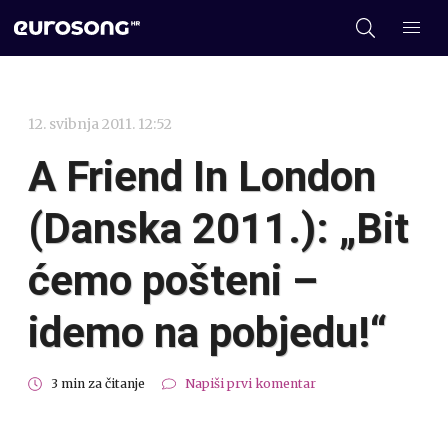
12. svibnja 2011. 12:52
A Friend In London
(Danska 2011.): „Bit
ćemo pošteni –
idemo na pobjedu!“
3 min za čitanje
Napiši prvi komentar