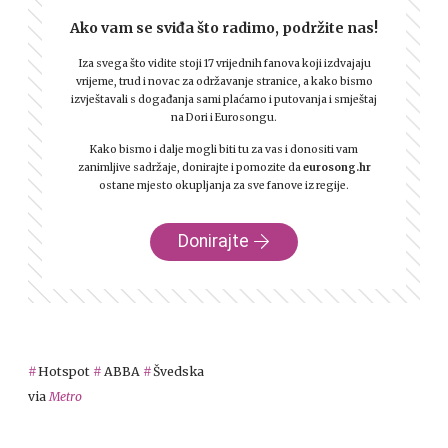
Ako vam se sviđa što radimo, podržite nas!
Iza svega što vidite stoji 17 vrijednih fanova koji izdvajaju
vrijeme, trud i novac za održavanje stranice, a kako bismo
izvještavali s događanja sami plaćamo i putovanja i smještaj
na Dori i Eurosongu.
Kako bismo i dalje mogli biti tu za vas i donositi vam
zanimljive sadržaje, donirajte i pomozite da
eurosong.hr
ostane mjesto okupljanja za sve fanove iz regije.
Donirajte
Hotspot
ABBA
Švedska
via
Metro