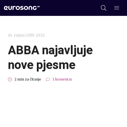
14. rujna 2019. 23:32
ABBA najavljuje
nove pjesme
2 min za čitanje
1 komentar