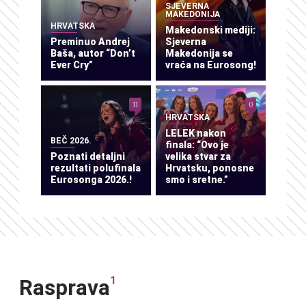
SJEVERNA
MAKEDONIJA
HRVATSKA
Makedonski mediji:
Preminuo Andrej
Sjeverna
Baša, autor “Don’t
Makedonija se
Ever Cry”
vraća na Eurosong!
11
0
HRVATSKA
LELEK nakon
BEČ 2026.
finala: “Ovo je
Poznati detaljni
velika stvar za
rezultati polufinala
Hrvatsku, ponosne
Eurosonga 2026.!
smo i sretne.”
1
Rasprava