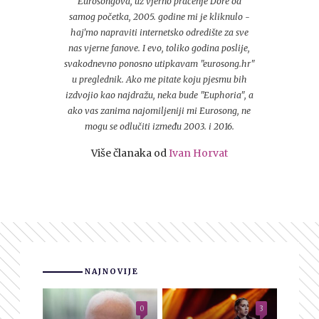
Eurosongova, uz vjerno praćenje Dore od
samog početka, 2005. godine mi je kliknulo -
haj'mo napraviti internetsko odredište za sve
nas vjerne fanove. I evo, toliko godina poslije,
svakodnevno ponosno utipkavam "eurosong.hr"
u preglednik. Ako me pitate koju pjesmu bih
izdvojio kao najdražu, neka bude "Euphoria", a
ako vas zanima najomiljeniji mi Eurosong, ne
mogu se odlučiti između 2003. i 2016.
Više članaka od
Ivan Horvat
NAJNOVIJE
0
3