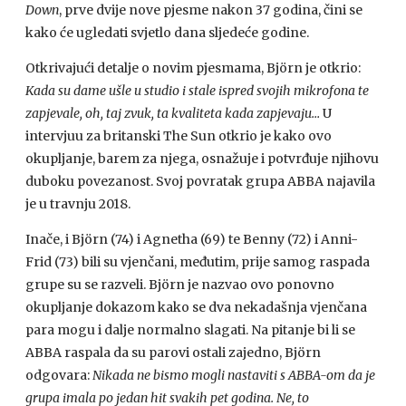
Down
, prve dvije nove pjesme nakon 37 godina, čini se
kako će ugledati svjetlo dana sljedeće godine.
Otkrivajući detalje o novim pjesmama, Björn je otkrio:
Kada su dame ušle u studio i stale ispred svojih mikrofona te
zapjevale, oh, taj zvuk, ta kvaliteta kada zapjevaju…
U
intervjuu za britanski The Sun otkrio je kako ovo
okupljanje, barem za njega, osnažuje i potvrđuje njihovu
duboku povezanost. Svoj povratak grupa ABBA najavila
je u travnju 2018.
Inače, i Björn (74) i Agnetha (69) te Benny (72) i Anni-
Frid (73) bili su vjenčani, međutim, prije samog raspada
grupe su se razveli. Björn je nazvao ovo ponovno
okupljanje dokazom kako se dva nekadašnja vjenčana
para mogu i dalje normalno slagati. Na pitanje bi li se
ABBA raspala da su parovi ostali zajedno, Björn
odgovara:
Nikada ne bismo mogli nastaviti s ABBA-om da je
grupa imala po jedan hit svakih pet godina. Ne, to