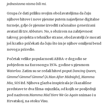
jednostavno nismo bili mi.
Grupa će dati priliku svojim obožavateljima da čuju
njihove hitove i nove pjesme putem najavljene digitalne
turneje, gdje će pjesme izvoditi računalno generirani
avatari ili tzv.
Abbatars.
No, s obzirom na zahtjevnost
takvog projekta s tehničke strane, obožavatelji će morati
još kratko pričekati da čuju što im je njihov omiljeni bend
novoga priredio.
Početak velike popularnosti ABBA-e dogodio se
pobjedom na Eurosongu 1974. godine s pjesmom
Waterloo.
Zatim su se redali hitovi poput
Dancing Queen,
Gimme! Gimme! Gimme! (A Man After Midnight), Mamma
Mia, SOS
itd. Njihova glazba inspirirala je i kazališne
predstave te dva filma-mjuzikla, od kojih se posljednji
pod nazivom
Mamma Mia! Here We Go Again
snimao i u
Hrvatskoj, na otoku Visu.