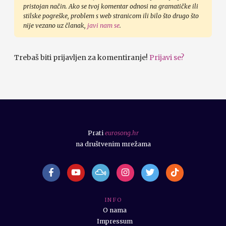
pristojan način. Ako se tvoj komentar odnosi na gramatičke ili
stilske pogreške, problem s web stranicom ili bilo što drugo što
nije vezano uz članak,
javi nam se
.
Trebaš biti prijavljen za komentiranje!
Prijavi se?
Prati
eurosong.hr
na društvenim mrežama
I N F O
O nama
Impressum