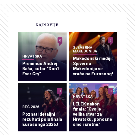
NAJNOVIJE
0
3
SJEVERNA
MAKEDONIJA
HRVATSKA
Makedonski mediji:
Preminuo Andrej
Sjeverna
Baša, autor “Don’t
Makedonija se
Ever Cry”
vraća na Eurosong!
11
0
HRVATSKA
LELEK nakon
BEČ 2026.
finala: “Ovo je
Poznati detaljni
velika stvar za
rezultati polufinala
Hrvatsku, ponosne
Eurosonga 2026.!
smo i sretne.”