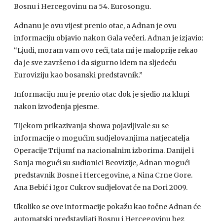
Bosnu i Hercegovinu na 54. Eurosongu.
Adnanu je ovu vijest prenio otac, a Adnan je ovu
informaciju objavio nakon Gala večeri. Adnan je izjavio:
“Ljudi, moram vam ovo reći, tata mi je maloprije rekao
da je sve završeno i da sigurno idem na sljedeću
Euroviziju kao bosanski predstavnik.”
Informaciju mu je prenio otac dok je sjedio na klupi
nakon izvođenja pjesme.
Tijekom prikazivanja showa pojavljivale su se
informacije o mogućim sudjelovanjima natjecatelja
Operacije Trijumf na nacionalnim izborima. Danijel i
Sonja mogući su sudionici Beovizije, Adnan mogući
predstavnik Bosne i Hercegovine, a Nina Crne Gore.
Ana Bebić i Igor Cukrov sudjelovat će na Dori 2009.
Ukoliko se ove informacije pokažu kao točne Adnan će
automatski predstavljati Bosnu i Hercegovinu bez