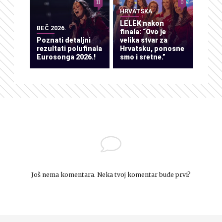
11
0
HRVATSKA
LELEK nakon
BEČ 2026.
finala: “Ovo je
Poznati detaljni
velika stvar za
rezultati polufinala
Hrvatsku, ponosne
Eurosonga 2026.!
smo i sretne.”
Još nema komentara. Neka tvoj komentar bude prvi?