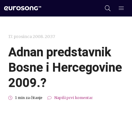
17. prosinca 2008. 20:37
Adnan predstavnik
Bosne i Hercegovine
2009.?
1 min za čitanje
Napiši prvi komentar