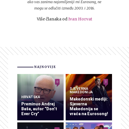
ako vas zanima najomiljeniji mi Eurosong, ne
mogu se odlučiti između 2003. i 2016.
Više članaka od
Ivan Horvat
NAJNOVIJE
0
3
SJEVERNA
MAKEDONIJA
HRVATSKA
Makedonski mediji:
Preminuo Andrej
Sjeverna
Baša, autor “Don’t
Makedonija se
Ever Cry”
vraća na Eurosong!