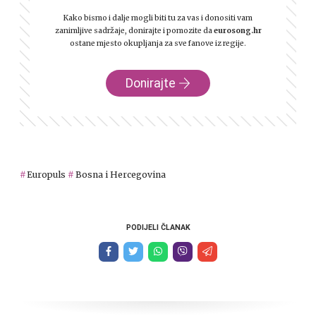
Kako bismo i dalje mogli biti tu za vas i donositi vam
zanimljive sadržaje, donirajte i pomozite da
eurosong.hr
ostane mjesto okupljanja za sve fanove iz regije.
Donirajte
Europuls
Bosna i Hercegovina
PODIJELI ČLANAK