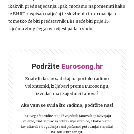
ikakvih prednatjecanja. Ipak, moramo napomenuti kako
je
BHRT
raspisao natječaj te službenih informacija o
tome tko će biti predstavnik BiH neće biti prije 15.
siječnja zbog čega ova vijest pada u vodu.
Podržite
Eurosong.hr
Znate li da sav sadržaj na portalu radimo
volonterski, iz ljubavi prema Eurosongu,
izvođačima i zajednici fanova?
Ako vam se sviđa što radimo, podržite nas!
Iza svega što vidite stoji 17 vrijednih fanova koji izdvajaju
vrijeme, trud i novac za održavanje stranice, a kako bismo
izvještavali s događanja sami plaćamo i putovanja i smještaj
na Dori i Eurosongu.