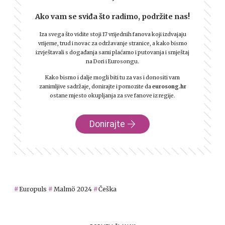
Ako vam se sviđa što radimo, podržite nas!
Iza svega što vidite stoji 17 vrijednih fanova koji izdvajaju
vrijeme, trud i novac za održavanje stranice, a kako bismo
izvještavali s događanja sami plaćamo i putovanja i smještaj
na Dori i Eurosongu.
Kako bismo i dalje mogli biti tu za vas i donositi vam
zanimljive sadržaje, donirajte i pomozite da
eurosong.hr
ostane mjesto okupljanja za sve fanove iz regije.
Donirajte
Europuls
Malmö 2024
Češka