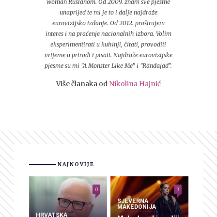
woman Ruslanom. Od 2009. znam sve pjesme
unaprijed te mi je to i dalje najdraže
eurovizijsko izdanje. Od 2012. proširujem
interes i na praćenje nacionalnih izbora. Volim
eksperimentirati u kuhinji, čitati, provoditi
vrijeme u prirodi i pisati. Najdraže eurovizijske
pjesme su mi "A Monster Like Me" i "Rändajad".
Više članaka od
Nikolina Hajnić
NAJNOVIJE
0
3
SJEVERNA
MAKEDONIJA
HRVATSKA