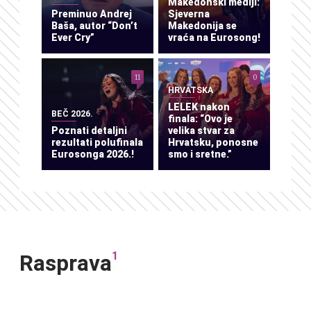
Makedonski mediji:
Preminuo Andrej
Sjeverna
Baša, autor “Don’t
Makedonija se
Ever Cry”
vraća na Eurosong!
11
0
HRVATSKA
LELEK nakon
BEČ 2026.
finala: “Ovo je
Poznati detaljni
velika stvar za
rezultati polufinala
Hrvatsku, ponosne
Eurosonga 2026.!
smo i sretne.”
1
Rasprava