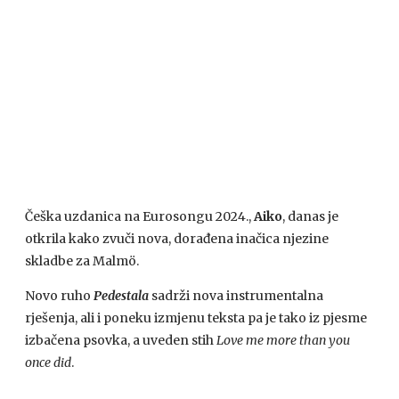
Češka uzdanica na Eurosongu 2024.,
Aiko
, danas je
otkrila kako zvuči nova, dorađena inačica njezine
skladbe za Malmö.
Novo ruho
Pedestala
sadrži nova instrumentalna
rješenja, ali i poneku izmjenu teksta pa je tako iz pjesme
izbačena psovka, a uveden stih
Love me more than you
once did
.