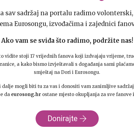
da sav sadržaj na portalu radimo volonterski, 
ema Eurosongu, izvođačima i zajednici fano
Ako vam se sviđa što radimo, podržite nas!
to vidite stoji 17 vrijednih fanova koji izdvajaju vrijeme, tru
ranice, a kako bismo izvještavali s događanja sami plaćamo
smještaj na Dori i Eurosongu.
dalje mogli biti tu za vas i donositi vam zanimljive sadržaj
te da
eurosong.hr
ostane mjesto okupljanja za sve fanove i
Donirajte