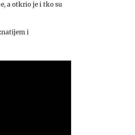
, a otkrio je i tko su
znatijem i