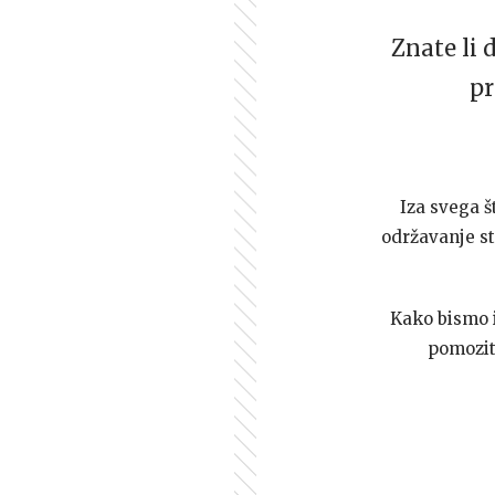
Znate li 
pr
Iza svega š
održavanje st
Kako bismo i 
pomozi