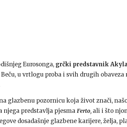
odišnjeg Eurosonga,
grčki predstavnik Akyl
 u Beču, u vrtlogu proba i svih drugih obave
.
o na glazbenu pozornicu koja život znači, našo
za njega predstavlja pjesma
Ferto
,
ali i što njo
jegove dosadašnje glazbene karijere, želja, pl