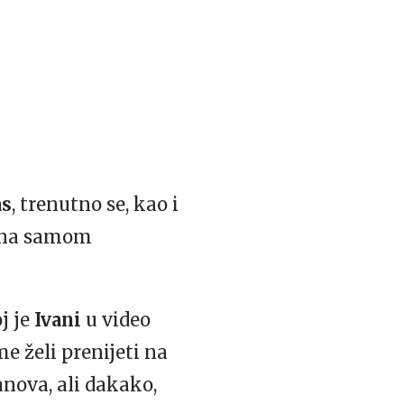
as
, trenutno se, kao i
za na samom
j je
Ivani
u video
me želi prenijeti na
anova, ali dakako,