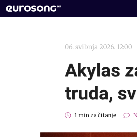
06. svibnja 2026. 12:00
Akylas z
truda, sv
1 min za čitanje
N