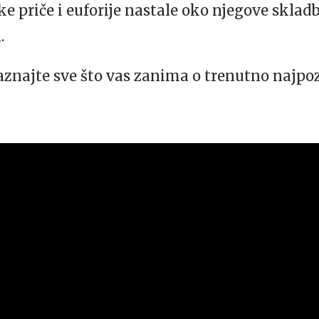
ske priče i euforije nastale oko njegove skladbe
.
saznajte sve što vas zanima o trenutno najpo