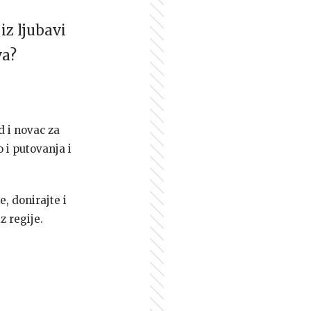
iz ljubavi
va?
d i novac za
 i putovanja i
e, donirajte i
z regije.