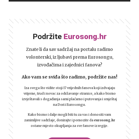
Podržite
Eurosong.hr
Znate li da sav sadržaj na portalu radimo
volonterski, iz ljubavi prema Eurosongu,
izvođačima i zajednici fanova?
Ako vam se sviđa što radimo, podržite nas!
Iza svega što vidite stoji 17 vrijednih fanova koji izdvajaju
vrijeme, trud i novac za održavanje stranice, a kako bismo
izvještavali s događanja sami plaćamo i putovanja i smještaj
na Dori i Eurosongu.
Kako bismo i dalje mogli biti tu za vas i donositi vam
zanimljive sadržaje, donirajte i pomozite da
eurosong.hr
ostane mjesto okupljanja za sve fanove iz regije.