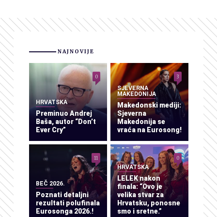
NAJNOVIJE
0
3
SJEVERNA
MAKEDONIJA
HRVATSKA
Makedonski mediji:
Preminuo Andrej
Sjeverna
Baša, autor “Don’t
Makedonija se
Ever Cry”
vraća na Eurosong!
11
0
HRVATSKA
LELEK nakon
BEČ 2026.
finala: “Ovo je
Poznati detaljni
velika stvar za
rezultati polufinala
Hrvatsku, ponosne
Eurosonga 2026.!
smo i sretne.”