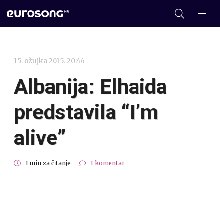
15. ožujka 2015. 20:46
Albanija: Elhaida
predstavila “I’m
alive”
1 min za čitanje
1 komentar