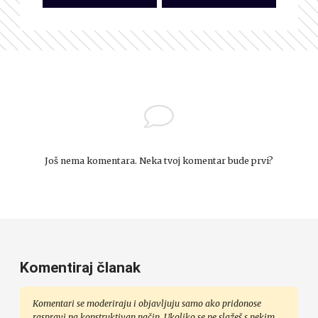
Još nema komentara. Neka tvoj komentar bude prvi?
Komentiraj članak
Komentari se moderiraju i objavljuju samo ako pridonose
raspravi na konstruktivan način. Ukoliko se ne slažeš s nekim