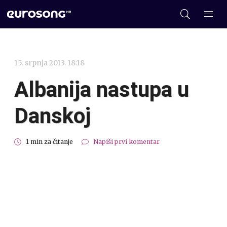
15. srpnja 2013. 18:18
Albanija nastupa u
Danskoj
1 min za čitanje
Napiši prvi komentar