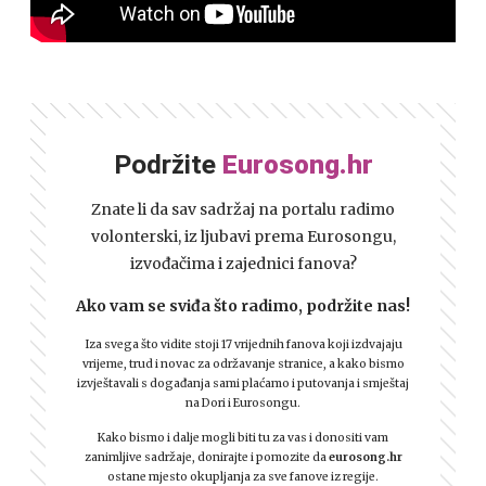
Podržite
Eurosong.hr
Znate li da sav sadržaj na portalu radimo
volonterski, iz ljubavi prema Eurosongu,
izvođačima i zajednici fanova?
Ako vam se sviđa što radimo, podržite nas!
Iza svega što vidite stoji 17 vrijednih fanova koji izdvajaju
vrijeme, trud i novac za održavanje stranice, a kako bismo
izvještavali s događanja sami plaćamo i putovanja i smještaj
na Dori i Eurosongu.
Kako bismo i dalje mogli biti tu za vas i donositi vam
zanimljive sadržaje, donirajte i pomozite da
eurosong.hr
ostane mjesto okupljanja za sve fanove iz regije.