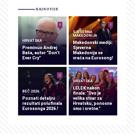
NAJNOVIJE
0
3
SJEVERNA
MAKEDONIJA
HRVATSKA
Makedonski mediji:
Preminuo Andrej
Sjeverna
Baša, autor “Don’t
Makedonija se
Ever Cry”
vraća na Eurosong!
11
0
HRVATSKA
LELEK nakon
BEČ 2026.
finala: “Ovo je
Poznati detaljni
velika stvar za
rezultati polufinala
Hrvatsku, ponosne
Eurosonga 2026.!
smo i sretne.”