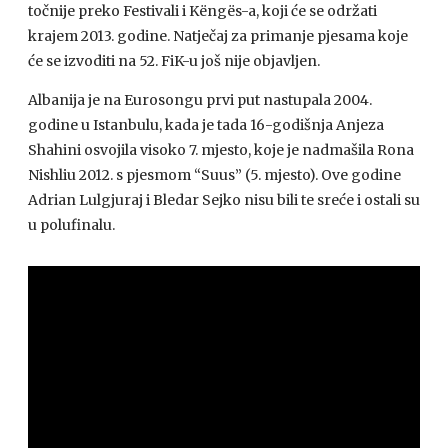
točnije preko Festivali i Këngës-a, koji će se održati
krajem 2013. godine. Natječaj za primanje pjesama koje
će se izvoditi na 52. FiK-u još nije objavljen.
Albanija je na Eurosongu prvi put nastupala 2004.
godine u Istanbulu, kada je tada 16-godišnja Anjeza
Shahini osvojila visoko 7. mjesto, koje je nadmašila Rona
Nishliu 2012. s pjesmom “Suus” (5. mjesto). Ove godine
Adrian Lulgjuraj i Bledar Sejko nisu bili te sreće i ostali su
u polufinalu.