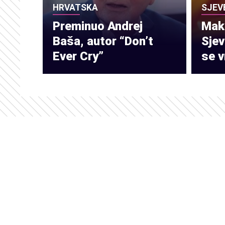
HRVATSKA
SJEV
Preminuo Andrej
Make
Baša, autor “Don’t
Sje
Ever Cry”
se v