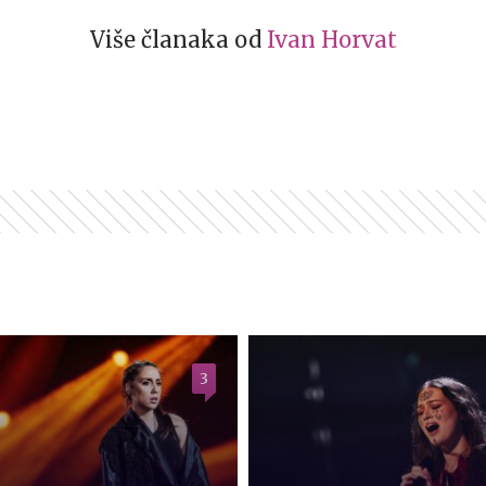
Više članaka od
Ivan Horvat
3