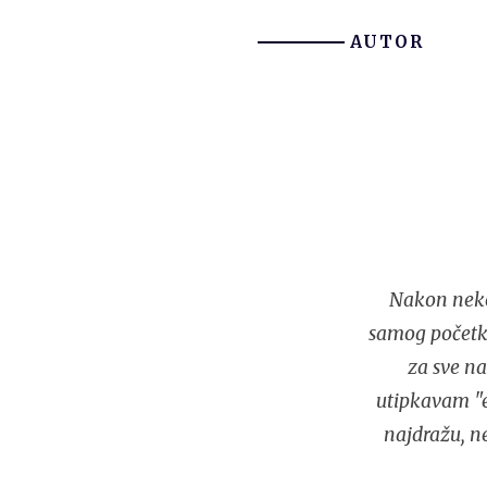
AUTOR
Nakon neko
samog početka
za sve na
utipkavam "e
najdražu, n