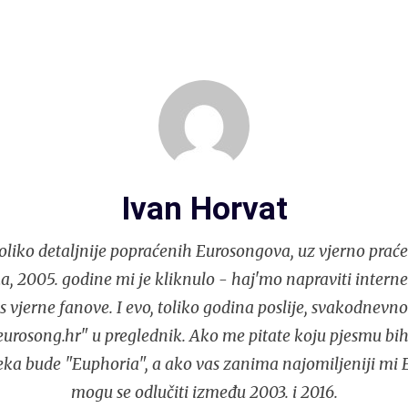
Ivan Horvat
liko detaljnije popraćenih Eurosongova, uz vjerno praće
, 2005. godine mi je kliknulo - haj'mo napraviti interne
s vjerne fanove. I evo, toliko godina poslije, svakodnev
urosong.hr" u preglednik. Ako me pitate koju pjesmu bih
eka bude "Euphoria", a ako vas zanima najomiljeniji mi 
mogu se odlučiti između 2003. i 2016.