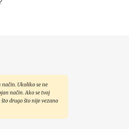
?
 način. Ukoliko se ne
ojan način. Ako se tvoj
 što drugo što nije vezano