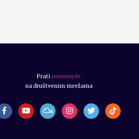
Prati
eurosong.hr
na društvenim mrežama