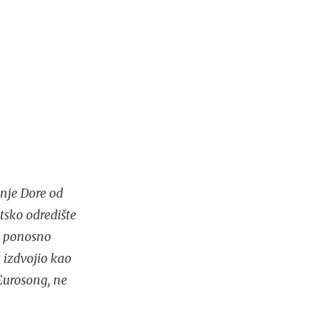
nje Dore od
tsko odredište
no ponosno
 izdvojio kao
Eurosong, ne