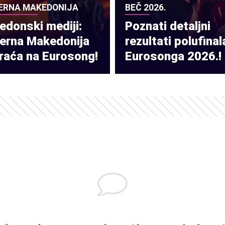
ERNA MAKEDONIJA
BEČ 2026.
donski mediji:
Poznati detaljni
verna Makedonija
rezultati polufinal
raća na Eurosong!
Eurosonga 2026.!