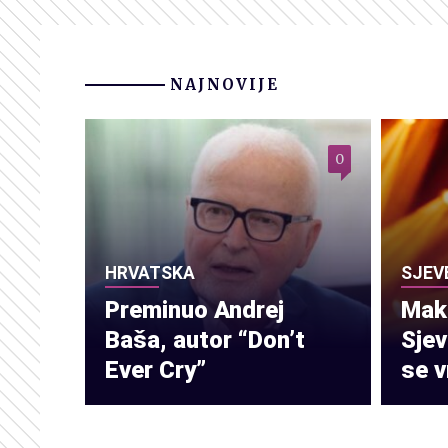
NAJNOVIJE
0
HRVATSKA
SJEV
Preminuo Andrej
Make
Baša, autor “Don’t
Sje
Ever Cry”
se v