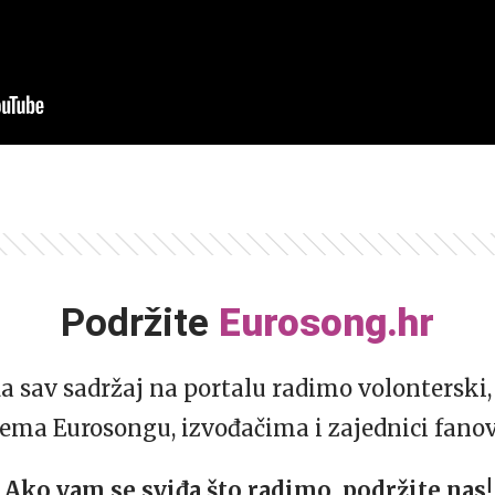
Podržite
Eurosong.hr
da sav sadržaj na portalu radimo volonterski, 
ema Eurosongu, izvođačima i zajednici fano
Ako vam se sviđa što radimo, podržite nas!