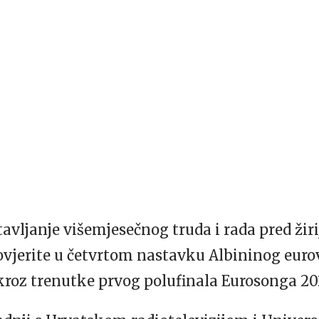
stavljanje višemjesečnog truda i rada pred ži
Provjerite u četvrtom nastavku Albininog eur
kroz trenutke prvog polufinala Eurosonga 20