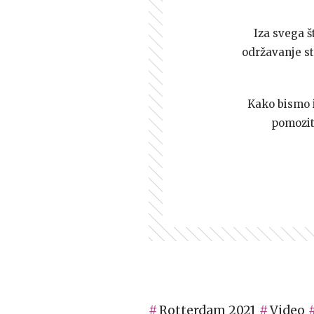
Iza svega š
održavanje st
Kako bismo i 
pomozi
Rotterdam 2021
Video