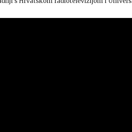
adnji s Hrvatskom radiotelevizijom i Univer