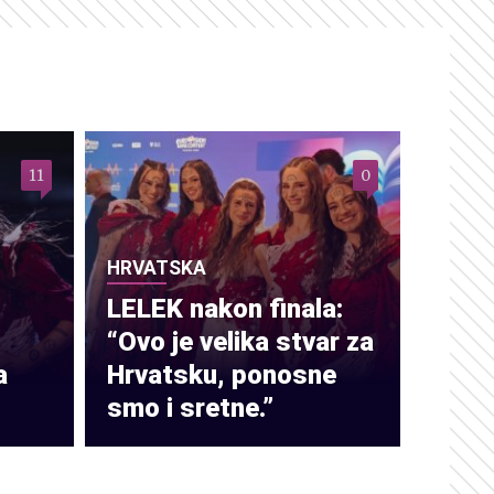
11
0
HRVATSKA
LELEK nakon finala:
“Ovo je velika stvar za
a
Hrvatsku, ponosne
smo i sretne.”