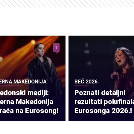
3
ERNA MAKEDONIJA
BEČ 2026.
donski mediji:
Poznati detaljni
verna Makedonija
rezultati polufinal
raća na Eurosong!
Eurosonga 2026.!