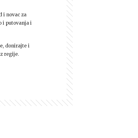
d i novac za
 i putovanja i
e, donirajte i
z regije.