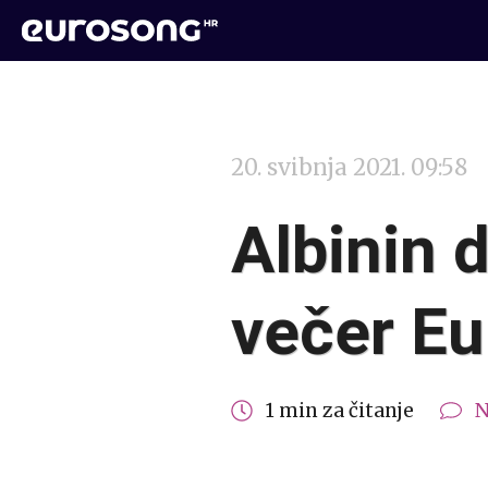
20. svibnja 2021. 09:58
Albinin 
večer E
1 min za čitanje
N