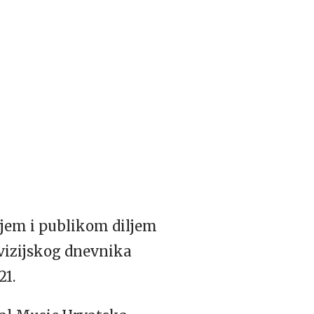
rijem i publikom diljem
ovizijskog dnevnika
21.