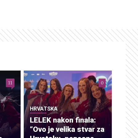
11
0
HRVATSKA
LELEK nakon finala:
“Ovo je velika stvar za