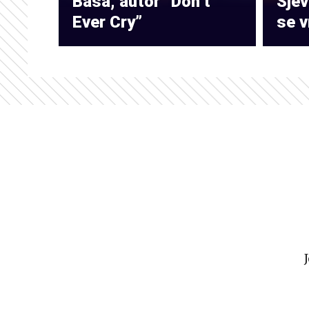
Baša, autor “Don’t
Sje
Ever Cry”
se v