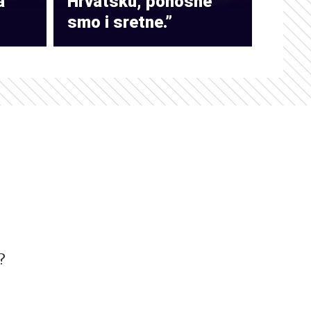
a
Hrvatsku, ponosne
smo i sretne.”
?