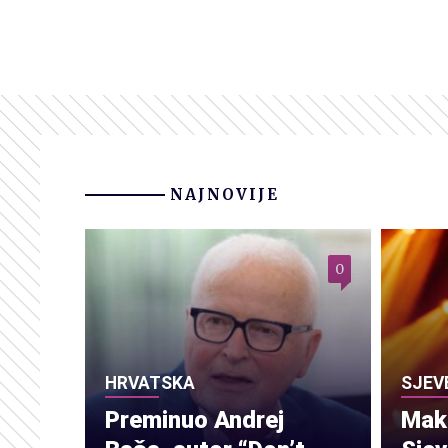
NAJNOVIJE
0
HRVATSKA
SJEV
Preminuo Andrej
Make