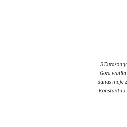
S Eurosongo
Gora vratila
danas moje za
Konstantno n