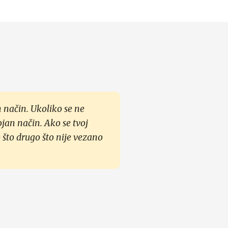
 način. Ukoliko se ne
ojan način. Ako se tvoj
 što drugo što nije vezano