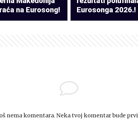
verna Makedonija
rezultati polufinal
raća na Eurosong!
Eurosonga 2026.!
Još nema komentara. Neka tvoj komentar bude prvi