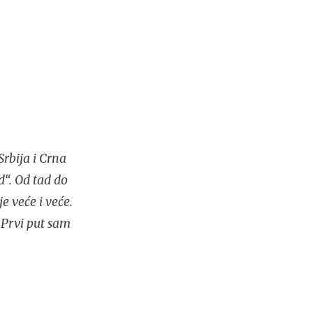
rbija i Crna
d“. Od tad do
e veće i veće.
 Prvi put sam