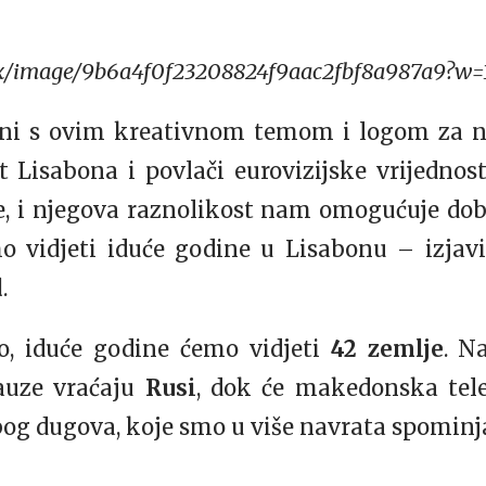
i s ovim kreativnom temom i logom za na
t Lisabona i povlači eurovizijske vrijednost
, i njegova raznolikost nam omogućuje dob
 vidjeti iduće godine u Lisabonu – izjavi
d
.
io, iduće godine ćemo vidjeti
42 zemlje
. N
auze vraćaju
Rusi
, dok će makedonska tele
og dugova, koje smo u više navrata spominja