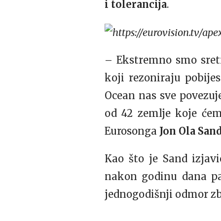
i tolerancija
.
– Ekstremno smo sretn
koji rezoniraju pobijes
Ocean nas sve povezuje
od 42 zemlje koje ćemo
Eurosonga
Jon Ola San
Kao što je Sand izjav
nakon godinu dana p
jednogodišnji odmor zb