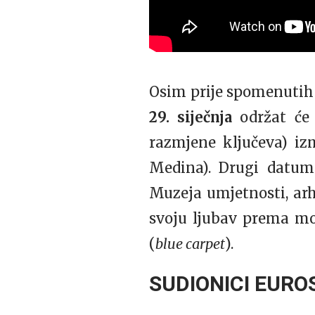
Osim prije spomenutih 
29. siječnja
održat će 
razmjene ključeva) iz
Medina). Drugi datum
Muzeja umjetnosti, arhi
svoju ljubav prema mo
(
blue carpet
).
SUDIONICI EURO