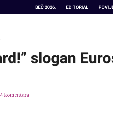
BEČ 2026.
EDITORIAL
POVIJ
8
ard!” slogan Eur
24 komentara