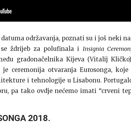
datuma održavanja, poznati su i još neki 
se ždrijeb za polufinala i
Insignia Ceremo
među gradonačelnika Kijeva (Vitalij Kličko
 je ceremonija otvaranja Eurosonga, koje
tekture i tehnologije u Lisabonu. Portugalci
ru, pa tako ovdje nećemo imati “crveni te
SONGA 2018.