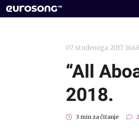
07. studenoga 2017. 16:4
“All Abo
2018.
3 min za čitanje