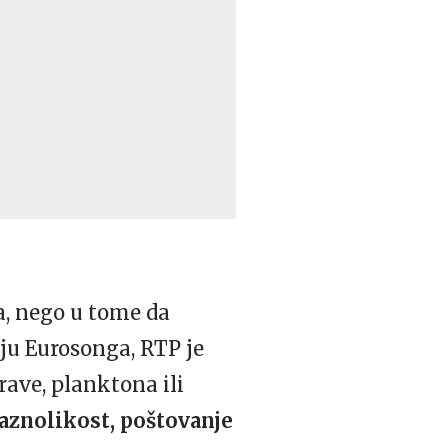
a, nego u tome da
iju Eurosonga, RTP je
rave, planktona ili
aznolikost, poštovanje