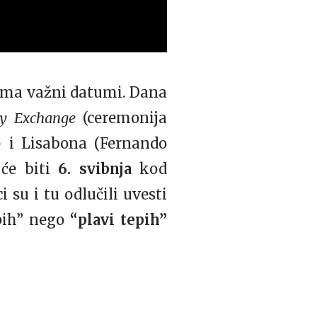
nama važni datumi. Dana
ny Exchange
(ceremonija
) i Lisabona (Fernando
 će biti
6. svibnja
kod
 su i tu odlučili uvesti
pih” nego
“plavi tepih”