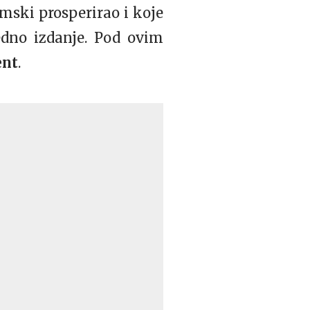
omski prosperirao i koje
edno izdanje. Pod ovim
ent
.