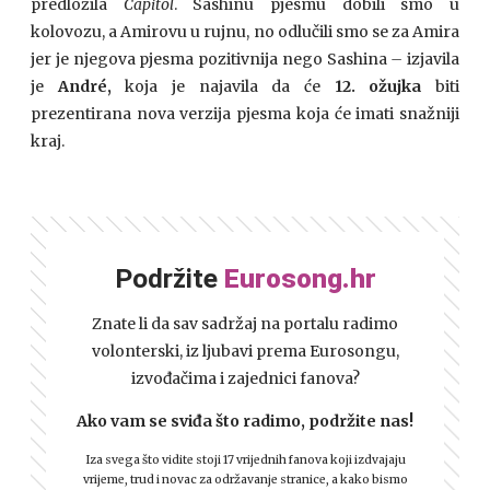
predložila
Capitol
. Sashinu pjesmu dobili smo u
kolovozu, a Amirovu u rujnu, no odlučili smo se za Amira
jer je njegova pjesma pozitivnija nego Sashina
–
izjavila
je
André,
koja je najavila da će
12. ožujka
biti
prezentirana nova verzija pjesma koja će imati snažniji
kraj.
Podržite
Eurosong.hr
Znate li da sav sadržaj na portalu radimo
volonterski, iz ljubavi prema Eurosongu,
izvođačima i zajednici fanova?
Ako vam se sviđa što radimo, podržite nas!
Iza svega što vidite stoji 17 vrijednih fanova koji izdvajaju
vrijeme, trud i novac za održavanje stranice, a kako bismo