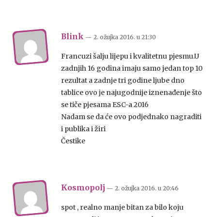
Blink
— 2. ožujka 2016.
u
21:30
Francuzi šalju lijepu i kvalitetnu pjesmu.U
zadnjih 16 godina imaju samo jedan top 10
rezultat a zadnje tri godine ljube dno
tablice ovo je najugodnije iznenađenje što
se tiče pjesama ESC-a 2016
Nadam se da će ovo podjednako nagraditi
i publika i žiri
Čestike
Kosmopolj
— 2. ožujka 2016.
u
20:46
spot , realno manje bitan za bilo koju