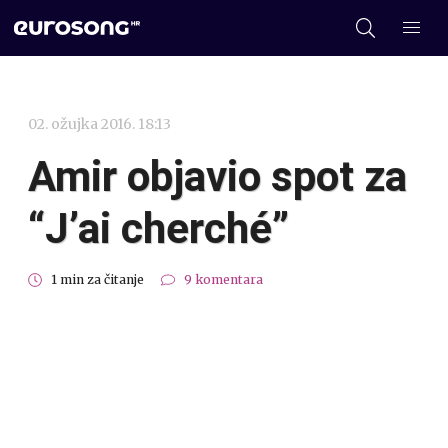
02. ožujka 2016. 18:13
Amir objavio spot za
“J’ai cherché”
1 min za čitanje
9 komentara