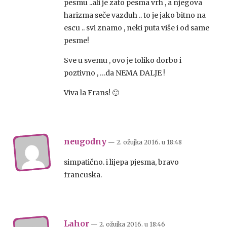
pesmu ..ali je zato pesma vrh , a njegova
harizma seče vazduh .. to je jako bitno na
escu .. svi znamo , neki puta više i od same
pesme!
Sve u svemu , ovo je toliko dorbo i
poztivno , …da NEMA DALJE !
Viva la Frans! 🙂
neugodny
— 2. ožujka 2016.
u
18:48
simpatično. i lijepa pjesma, bravo
francuska.
Lahor
— 2. ožujka 2016.
u
18:46