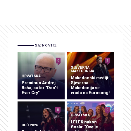
NAJNOVIJE
0
3
SJEVERNA
MAKEDONIJA
HRVATSKA
Makedonski mediji:
Preminuo Andrej
Sjeverna
Baša, autor “Don’t
Makedonija se
Ever Cry”
vraća na Eurosong!
11
0
HRVATSKA
LELEK nakon
BEČ 2026.
finala: “Ovo je