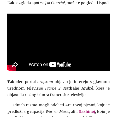
Kako izgleda spot za
J’ai Cherché
, možete pogledati ispod.
Također, portal
ozap.com
objavio je intervju s glavnom
urednom televizije
France 2
Nathalie André
, koja je
objasnila razlog izbora francuske televizije.
– Odmah nismo mogli odoljeti Amirovoj pjesmi, koju je
predložila grupacija
Warner Music
, ali i
Sashinoj
, koju je