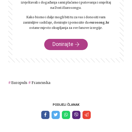
izvještavali s događanja sami plaćamo i putovanja i smještaj
na Dori i Eurosongu.
Kako bismo i dalje mogli biti tu za vas i donositi vam
zanimljive sadržaje, donirajte i pomozite da
eurosong.hr
ostane mjesto okupljanja za sve fanove iz regije.
Donirajte
Europuls
Francuska
PODIJELI ČLANAK