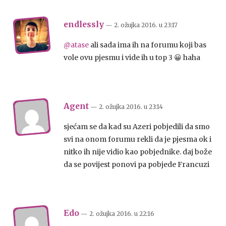
endlessly
— 2. ožujka 2016.
u
23:17
@atase
ali sada ima ih na forumu koji bas
vole ovu pjesmu i vide ih u top 3 😀 haha
Agent
— 2. ožujka 2016.
u
23:14
sjećam se da kad su Azeri pobjedili da smo
svi na onom forumu rekli da je pjesma ok i
nitko ih nije vidio kao pobjednike. daj bože
da se povijest ponovi pa pobjede Francuzi
Edo
— 2. ožujka 2016.
u
22:16