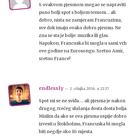
S ovakvom pjesmom mogao se napraviti
puno bolji spot s boljom temom… ali
dobro, nista ne zamjeram Francuzima,
sve dok imaju ovako dobru pjesmu. Ne
zna se sta je bolje: muzika ili glas.
Napokon, Francuska bi mogla u sami vrh
ove godine na Eurosongu. Sretno Amir,
sretno France!
endlessly
— 2. ožujka 2016.
u
21:37
Spot mi se ne sviđa…. ali pjesma je nakon
drugog, trećeg slušanja dosta dosta bolja.
Mislim da ako se ova pjesma uspije dobro
izvesti u Štokholmu, Francuska bi mogla
biti negdje oko 10. mjesta.