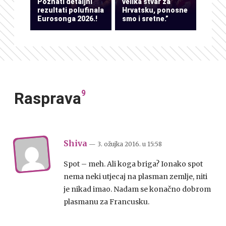
Poznati detaljni
velika stvar za
rezultati polufinala
Hrvatsku, ponosne
Eurosonga 2026.!
smo i sretne.”
9
Rasprava
Shiva
— 3. ožujka 2016.
u
15:58
Spot – meh. Ali koga briga? Ionako spot
nema neki utjecaj na plasman zemlje, niti
je nikad imao. Nadam se konačno dobrom
plasmanu za Francusku.