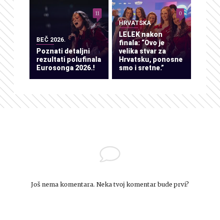
11
0
HRVATSKA
LELEK nakon
BEČ 2026.
finala: “Ovo je
Poznati detaljni
velika stvar za
rezultati polufinala
Hrvatsku, ponosne
Eurosonga 2026.!
smo i sretne.”
Još nema komentara. Neka tvoj komentar bude prvi?