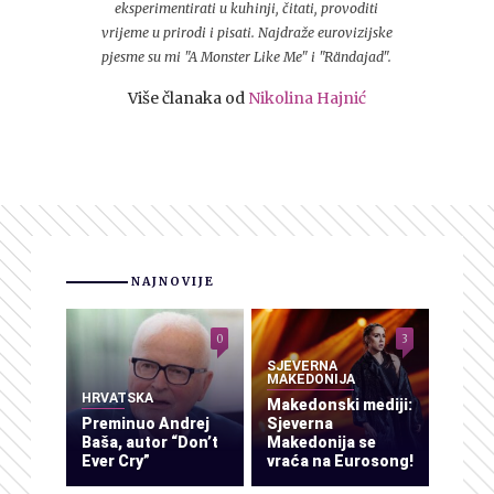
eksperimentirati u kuhinji, čitati, provoditi
vrijeme u prirodi i pisati. Najdraže eurovizijske
pjesme su mi "A Monster Like Me" i "Rändajad".
Više članaka od
Nikolina Hajnić
NAJNOVIJE
0
3
SJEVERNA
MAKEDONIJA
HRVATSKA
Makedonski mediji:
Preminuo Andrej
Sjeverna
Baša, autor “Don’t
Makedonija se
Ever Cry”
vraća na Eurosong!