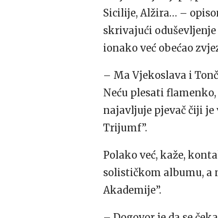
Sicilije, Alžira… – opi
skrivajući oduševljenje
ionako već obećao zvje
– Ma Vjekoslava i Tonč
Neću plesati flamenko, 
najavljuje pjevač čiji j
Trijumf”.
Polako već, kaže, kont
solističkom albumu, a 
Akademije”.
– Dogovor je da se čeka 