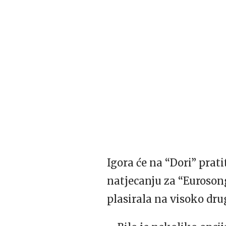
Igora će na “Dori” prat
natjecanju za “Euroson
plasirala na visoko dru