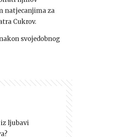
im natjecanjima za
atra Cukrov.
” nakon svojedobnog
iz ljubavi
va?