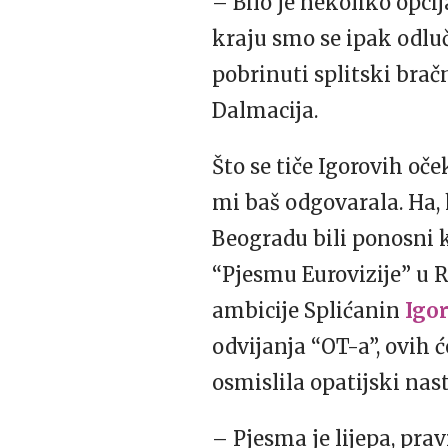
– Bilo je nekoliko opcij
kraju smo se ipak odluči
pobrinuti splitski bračn
Dalmacija.
Što se tiče Igorovih oč
mi baš odgovarala. Ha,
Beogradu bili ponosni 
“Pjesmu Eurovizije” u R
ambicije Splićanin
Igo
odvijanja “OT-a”, ovih 
osmislila opatijski nas
– Pjesma je lijepa, pra