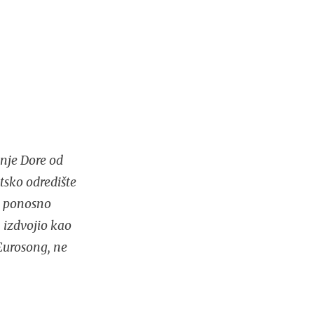
nje Dore od
tsko odredište
no ponosno
 izdvojio kao
Eurosong, ne