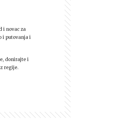
d i novac za
 i putovanja i
e, donirajte i
z regije.