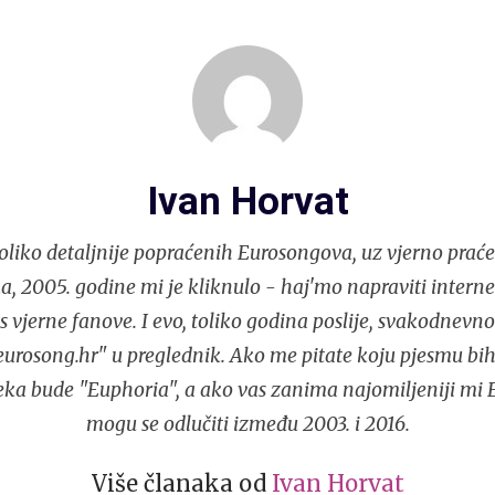
Ivan Horvat
liko detaljnije popraćenih Eurosongova, uz vjerno praće
, 2005. godine mi je kliknulo - haj'mo napraviti interne
s vjerne fanove. I evo, toliko godina poslije, svakodnev
urosong.hr" u preglednik. Ako me pitate koju pjesmu bih
eka bude "Euphoria", a ako vas zanima najomiljeniji mi 
mogu se odlučiti između 2003. i 2016.
Više članaka od
Ivan Horvat