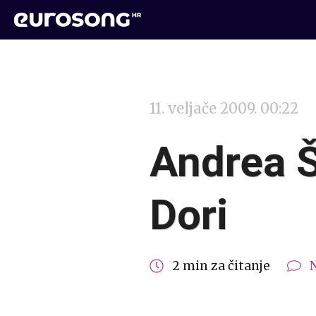
11. veljače 2009. 00:22
Andrea 
Dori
2 min za čitanje