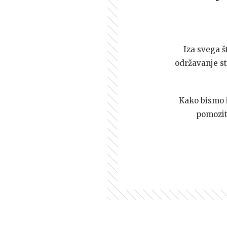
Iza svega š
održavanje st
Kako bismo i 
pomozi