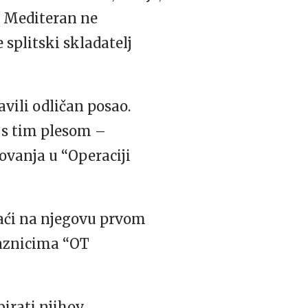
li Mediteran ne
 splitski skladatelj
vili odličan posao.
u s tim plesom –
lovanja u “Operaciji
naći na njegovu prvom
laznicima “OT
birati njihov