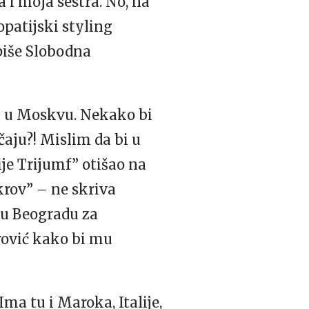
a i moja sestra. No, na
opatijski styling
 piše Slobodna
ići u Moskvu. Nekako bi
aju?! Mislim da bi u
je Trijumf” otišao na
krov” – ne skriva
 u Beogradu za
erović kako bi mu
ma tu i Maroka, Italije,