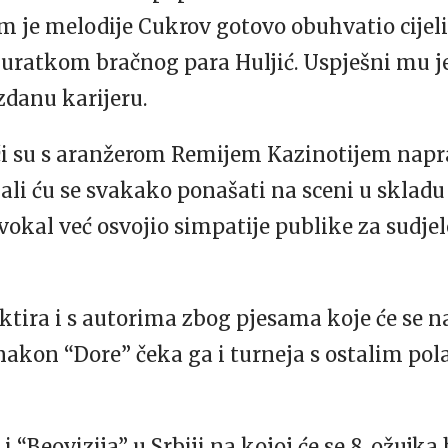
som je melodije Cukrov gotovo obuhvatio cije
 uratkom bračnog para Huljić. Uspješni mu je
zdanu karijeru.
i su s aranžerom Remijem Kazinotijem napra
ali ću se svakako ponašati na sceni u sklad
e vokal već osvojio simpatije publike za sudje
aktira i s autorima zbog pjesama koje će se 
nakon “Dore” čeka ga i turneja s ostalim po
i “Beovizija” u Srbiji na kojoj će se 8. ožujka 