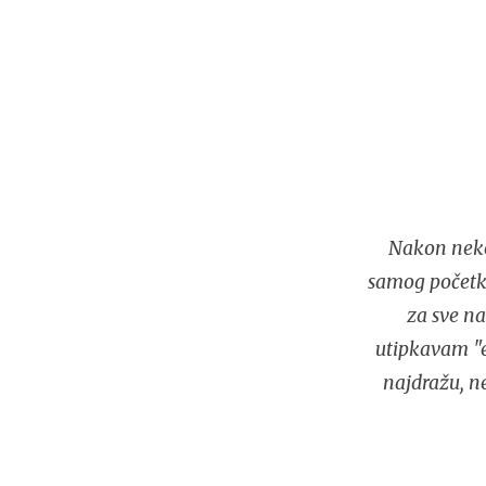
Nakon neko
samog početka
za sve na
utipkavam "e
najdražu, n