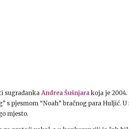
iti sugrađanka
Andrea Šušnjara
koja je 2004.
g” s pjesmom “Noah” bračnog para Huljić. U 
go mjesto.