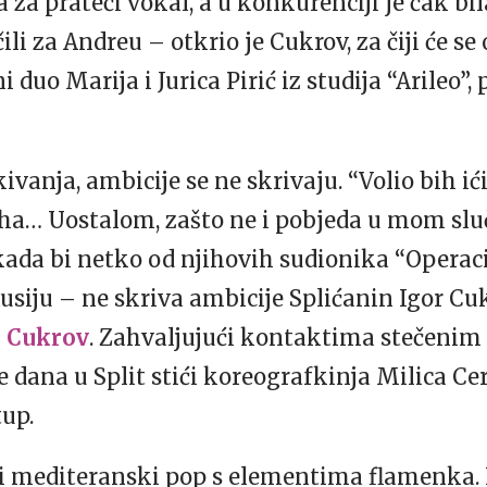
a za prateći vokal, a u konkurenciji je čak bil
li za Andreu – otkrio je Cukrov, za čiji će se 
i duo Marija i Jurica Pirić iz studija “Arileo”,
ekivanja, ambicije se ne skrivaju. “Volio bih 
 ha… Uostalom, zašto ne i pobjeda u mom sluč
kada bi netko od njihovih sudionika “Operaci
usiju – ne skriva ambicije Splićanin Igor Cu
r Cukrov
. Zahvaljujući kontaktima stečenim
će dana u Split stići koreografkinja Milica C
tup.
vi mediteranski pop s elementima flamenka. I