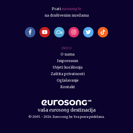
Prati
eurosong.hr
na društvenim mrežama
I N F O
O nama
Impressum
Uvjeti korištenja
Zaštita privatnosti
Oglašavanje
Kontakt
vaša
eurosong
destinacija
© 2005. - 2026. Eurosong.hr. Sva prava pridržana.