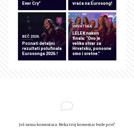
Ever Cry”
vraća na Eurosong!
11
0
HRVATSKA
LELEK nakon
BEČ 2026.
finala: “Ovo je
Poznati detaljni
velika stvar za
rezultati polufinala
Hrvatsku, ponosne
Eurosonga 2026.!
smo i sretne.”
Još nema komentara. Neka tvoj komentar bude prvi?