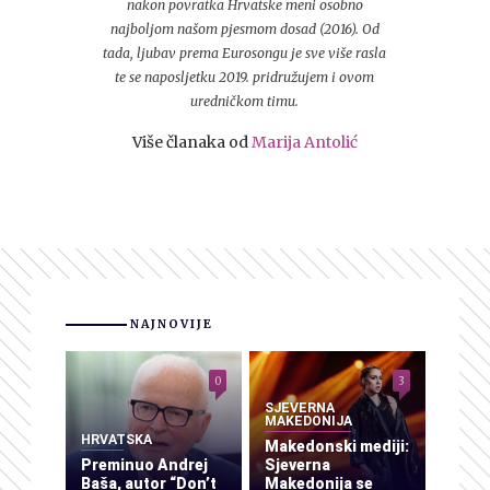
nakon povratka Hrvatske meni osobno
najboljom našom pjesmom dosad (2016). Od
tada, ljubav prema Eurosongu je sve više rasla
te se naposljetku 2019. pridružujem i ovom
uredničkom timu.
Više članaka od
Marija Antolić
NAJNOVIJE
0
3
SJEVERNA
MAKEDONIJA
HRVATSKA
Makedonski mediji:
Preminuo Andrej
Sjeverna
Baša, autor “Don’t
Makedonija se