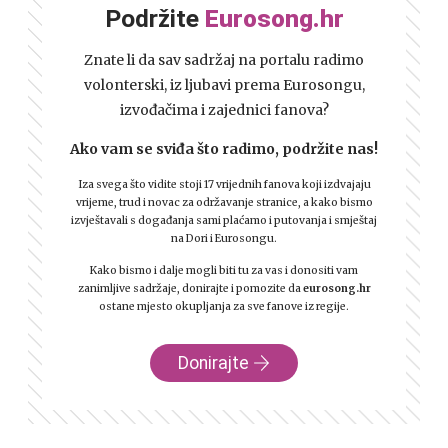
Podržite
Eurosong.hr
Znate li da sav sadržaj na portalu radimo
volonterski, iz ljubavi prema Eurosongu,
izvođačima i zajednici fanova?
Ako vam se sviđa što radimo, podržite nas!
Iza svega što vidite stoji 17 vrijednih fanova koji izdvajaju
vrijeme, trud i novac za održavanje stranice, a kako bismo
izvještavali s događanja sami plaćamo i putovanja i smještaj
na Dori i Eurosongu.
Kako bismo i dalje mogli biti tu za vas i donositi vam
zanimljive sadržaje, donirajte i pomozite da
eurosong.hr
ostane mjesto okupljanja za sve fanove iz regije.
Donirajte