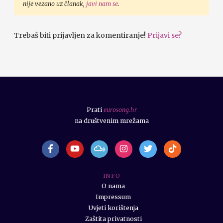
nije vezano uz članak,
javi nam se
.
Trebaš biti prijavljen za komentiranje!
Prijavi se?
Prati
eurosong.hr
na društvenim mrežama
I N F O
O nama
Impressum
Uvjeti korištenja
Zaštita privatnosti