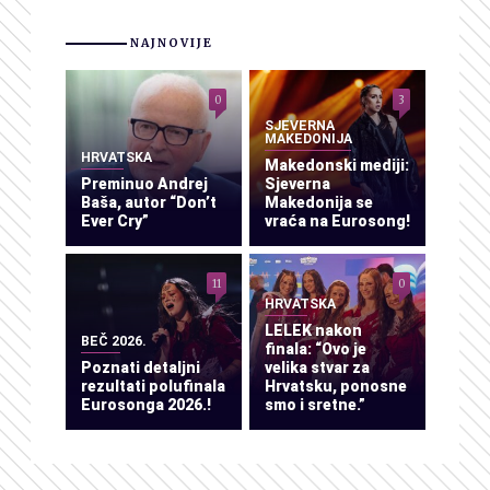
NAJNOVIJE
0
3
SJEVERNA
MAKEDONIJA
HRVATSKA
Makedonski mediji:
Preminuo Andrej
Sjeverna
Baša, autor “Don’t
Makedonija se
Ever Cry”
vraća na Eurosong!
11
0
HRVATSKA
LELEK nakon
BEČ 2026.
finala: “Ovo je
Poznati detaljni
velika stvar za
rezultati polufinala
Hrvatsku, ponosne
Eurosonga 2026.!
smo i sretne.”