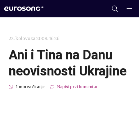
22. kolovoza 2008. 16:26
Ani i Tina na Danu
neovisnosti Ukrajine
1 min za čitanje
Napiši prvi komentar