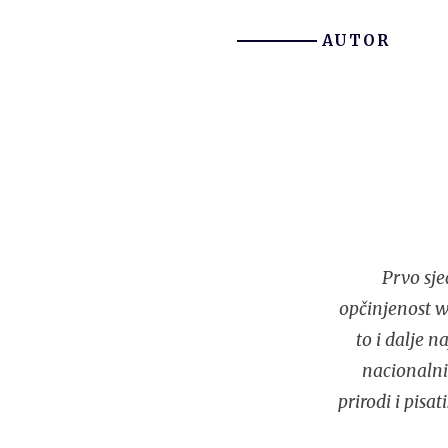
AUTOR
Prvo sje
opčinjenost 
to i dalje n
nacionalnih
prirodi i pisa