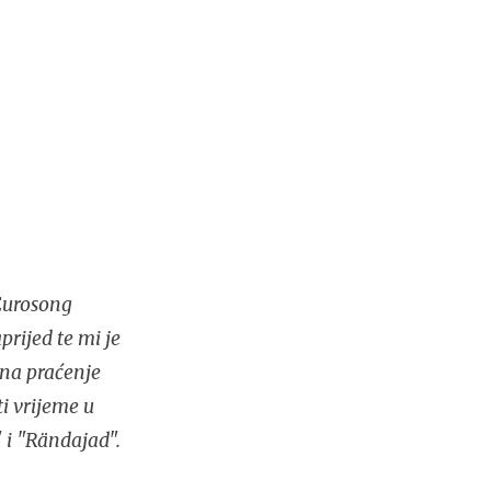
 Eurosong
ijed te mi je
i na praćenje
ti vrijeme u
" i "Rändajad".