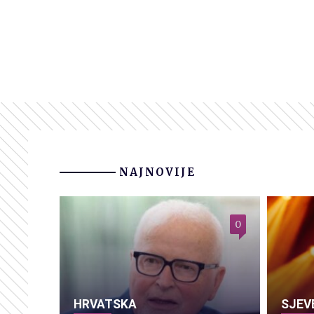
NAJNOVIJE
0
HRVATSKA
SJEV