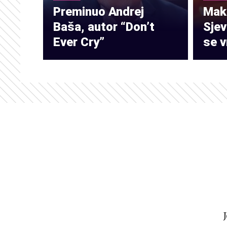
Preminuo Andrej
Make
Baša, autor “Don’t
Sje
Ever Cry”
se v