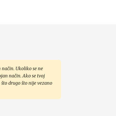
 način. Ukoliko se ne
ojan način. Ako se tvoj
 što drugo što nije vezano