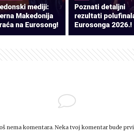
donski mediji:
Poznati detaljni
verna Makedonija
rezultati polufinal
raća na Eurosong!
Eurosonga 2026.!
Još nema komentara. Neka tvoj komentar bude prvi