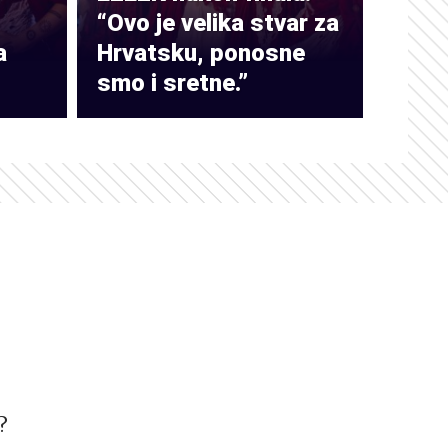
“Ovo je velika stvar za
a
Hrvatsku, ponosne
smo i sretne.”
?