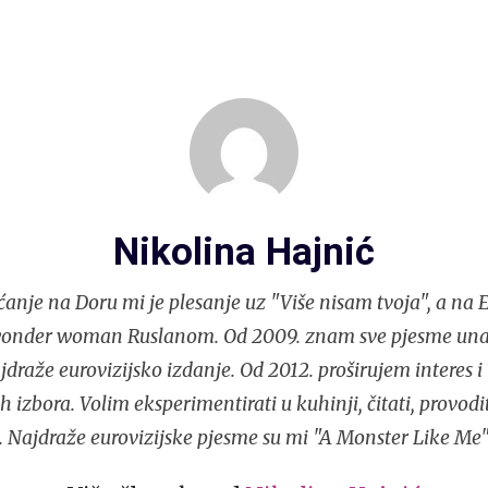
Nikolina Hajnić
ćanje na Doru mi je plesanje uz "Više nisam tvoja", a na
wonder woman Ruslanom. Od 2009. znam sve pjesme unapr
ajdraže eurovizijsko izdanje. Od 2012. proširujem interes 
 izbora. Volim eksperimentirati u kuhinji, čitati, provodi
ti. Najdraže eurovizijske pjesme su mi "A Monster Like Me