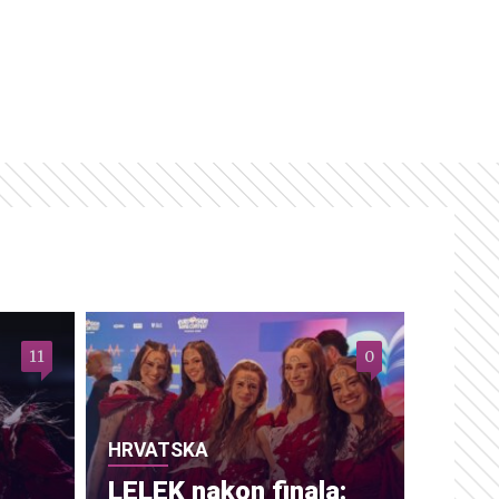
11
0
HRVATSKA
LELEK nakon finala: