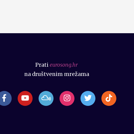
Prati
eurosong.hr
na društvenim mrežama