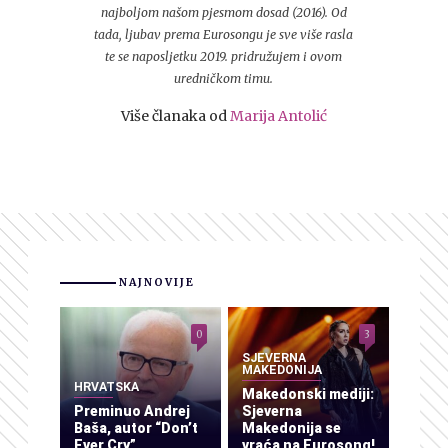
najboljom našom pjesmom dosad (2016). Od
tada, ljubav prema Eurosongu je sve više rasla
te se naposljetku 2019. pridružujem i ovom
uredničkom timu.
Više članaka od
Marija Antolić
NAJNOVIJE
0
3
SJEVERNA
MAKEDONIJA
HRVATSKA
Makedonski mediji:
Preminuo Andrej
Sjeverna
Baša, autor “Don’t
Makedonija se
Ever Cry”
vraća na Eurosong!