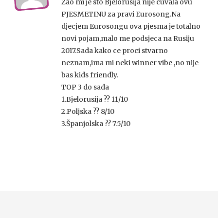
Zao mi je sto Bjelorusija nije cuvala ovu
PJESMETINU za pravi Eurosong.Na
djecjem Eurosongu ova pjesma je totalno
novi pojam,malo me podsjeca na Rusiju
2017.Sada kako ce proci stvarno
neznam,ima mi neki winner vibe ,no nije
bas kids friendly.
TOP 3 do sada
1.Bjelorusija ?? 11/10
2.Poljska ?? 8/10
3.Španjolska ?? 7.5/10