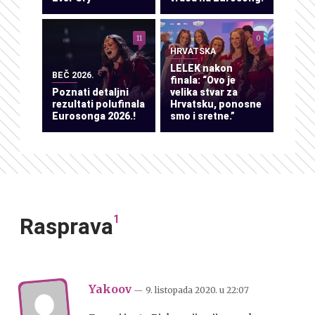
11
0
HRVATSKA
LELEK nakon
BEČ 2026.
finala: “Ovo je
Poznati detaljni
velika stvar za
rezultati polufinala
Hrvatsku, ponosne
Eurosonga 2026.!
smo i sretne.”
1
Rasprava
Yakoov
— 9. listopada 2020.
u
22:07