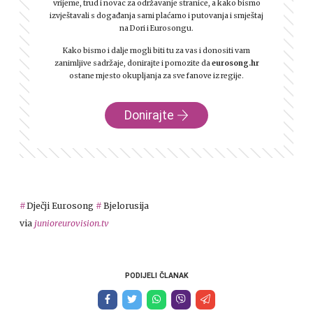
vrijeme, trud i novac za održavanje stranice, a kako bismo
izvještavali s događanja sami plaćamo i putovanja i smještaj
na Dori i Eurosongu.
Kako bismo i dalje mogli biti tu za vas i donositi vam
zanimljive sadržaje, donirajte i pomozite da
eurosong.hr
ostane mjesto okupljanja za sve fanove iz regije.
Donirajte
Dječji Eurosong
Bjelorusija
via
junioreurovision.tv
PODIJELI ČLANAK