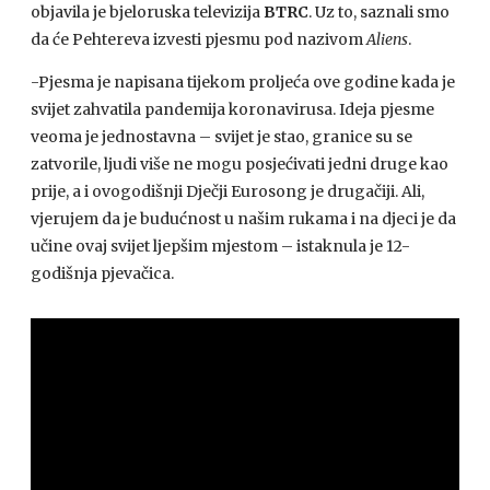
objavila je bjeloruska televizija
BTRC
. Uz to, saznali smo
da će Pehtereva izvesti pjesmu pod nazivom
Aliens
.
-Pjesma je napisana tijekom proljeća ove godine kada je
svijet zahvatila pandemija koronavirusa. Ideja pjesme
veoma je jednostavna – svijet je stao, granice su se
zatvorile, ljudi više ne mogu posjećivati jedni druge kao
prije, a i ovogodišnji Dječji Eurosong je drugačiji. Ali,
vjerujem da je budućnost u našim rukama i na djeci je da
učine ovaj svijet ljepšim mjestom – istaknula je 12-
godišnja pjevačica.