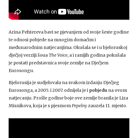
Arina Pehtereva bavi se pjevanjem od svoje šeste godine
te odnosi pobjede na mnogim domaćim i
međunarodnim natjecanjima. Okušala se i u bjeloruskoj
dječjoj verziji šoua
The Voice
, a i ranijih godina pokušala
je postati predstavnica svoje zemlje na Dječjem
Eurosongu.
Bjelorusija je sudjelovala na svakom izdanju Dječjeg
Eurosonga, a 2005. i 2007. odnijela je i
pobjedu
na ovom
natjecanju. Prošle godine boje ove zemlje branila je Liza
Misnikova, koja je s pjesmom
Pepelny
zauzela 11. mjesto.