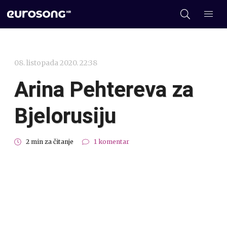
08. listopada 2020. 22:38
Arina Pehtereva za
Bjelorusiju
2 min za čitanje
1 komentar