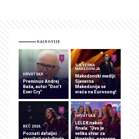
NAJNOVIJE
0
3
SJEVERNA
MAKEDONIJA
HRVATSKA
Makedonski mediji:
Preminuo Andrej
Sjeverna
Baša, autor “Don’t
Makedonija se
Ever Cry”
vraća na Eurosong!
11
0
HRVATSKA
LELEK nakon
BEČ 2026.
finala: “Ovo je
Poznati detaljni
velika stvar za
rezultati polufinala
Hrvatsku, ponosne