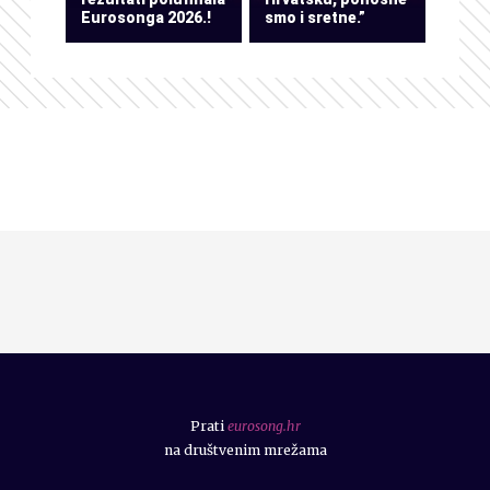
Eurosonga 2026.!
smo i sretne.”
Prati
eurosong.hr
na društvenim mrežama