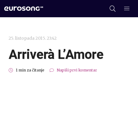
25. listopada 2015. 23:42
Arriverà L’Amore
1 min za čitanje
Napiši prvi komentar