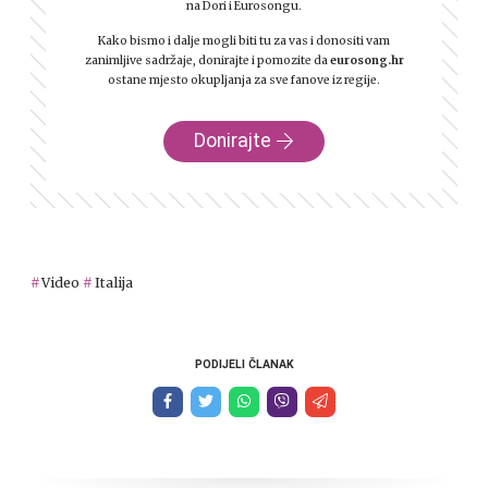
na Dori i Eurosongu.
Kako bismo i dalje mogli biti tu za vas i donositi vam
zanimljive sadržaje, donirajte i pomozite da
eurosong.hr
ostane mjesto okupljanja za sve fanove iz regije.
Donirajte
Video
Italija
PODIJELI ČLANAK