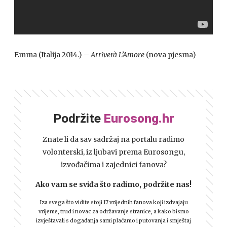
Emma (Italija 2014.) –
Arriverà L’Amore
(nova pjesma)
Podržite
Eurosong.hr
Znate li da sav sadržaj na portalu radimo
volonterski, iz ljubavi prema Eurosongu,
izvođačima i zajednici fanova?
Ako vam se sviđa što radimo, podržite nas!
Iza svega što vidite stoji 17 vrijednih fanova koji izdvajaju
vrijeme, trud i novac za održavanje stranice, a kako bismo
izvještavali s događanja sami plaćamo i putovanja i smještaj