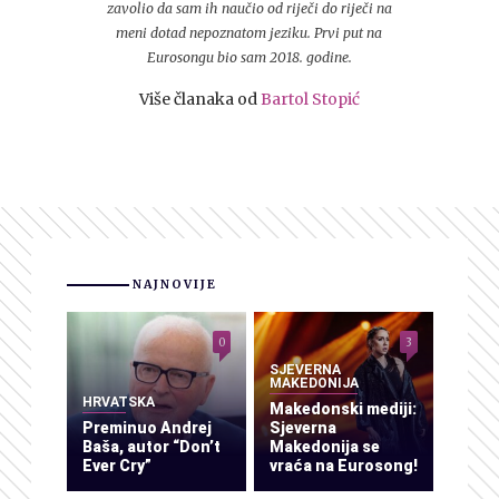
zavolio da sam ih naučio od riječi do riječi na
meni dotad nepoznatom jeziku. Prvi put na
Eurosongu bio sam 2018. godine.
Više članaka od
Bartol Stopić
NAJNOVIJE
0
3
SJEVERNA
MAKEDONIJA
HRVATSKA
Makedonski mediji:
Preminuo Andrej
Sjeverna
Baša, autor “Don’t
Makedonija se
Ever Cry”
vraća na Eurosong!