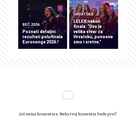
11
0
HRVATSKA
LELEK nakon
BEČ 2026.
finala: “Ovo je
Poznati detaljni
velika stvar za
rezultati polufinala
Hrvatsku, ponosne
Eurosonga 2026.!
smo i sretne.”
Još nema komentara. Neka tvoj komentar bude prvi?