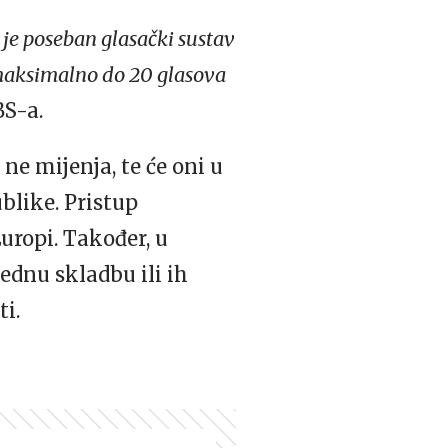
je poseban glasački sustav
i maksimalno do 20 glasova
BS-a.
e mijenja, te će oni u
blike. Pristup
Europi. Također, u
ednu skladbu ili ih
ti.