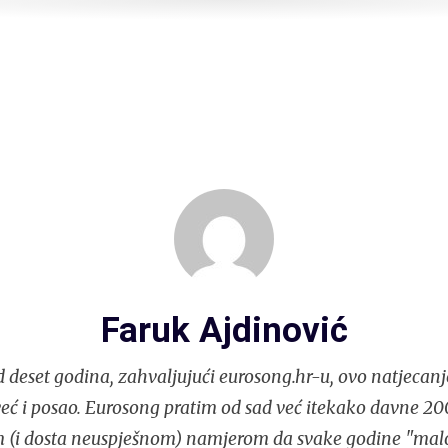
Faruk Ajdinović
 deset godina, zahvaljujući eurosong.hr-u, ovo natjecanj
eć i posao. Eurosong pratim od sad već itekako davne 200
m (i dosta neuspješnom) namjerom da svake godine "ma