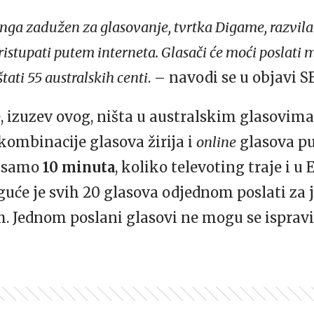
nga zadužen za glasovanje, tvrtka Digame, razvila 
pristupati putem interneta. Glasači će moći poslat
štati 55 australskih centi
. – navodi se u objavi S
izuzev ovog, ništa u australskim glasovima n
 kombinacije glasova žirija i
online
glasova pu
ć samo
10 minuta
, koliko televoting traje i u 
će je svih 20 glasova odjednom poslati za j
ih. Jednom poslani glasovi ne mogu se ispravi