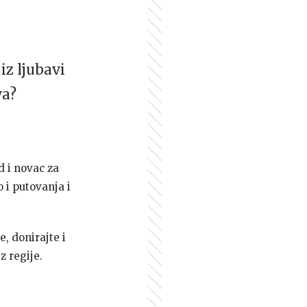
iz ljubavi
va?
d i novac za
 i putovanja i
e, donirajte i
z regije.