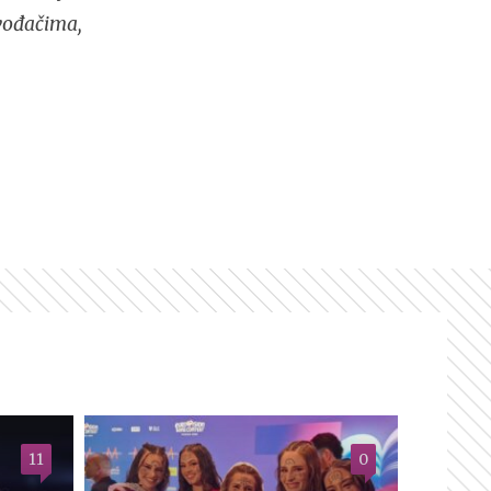
zvođačima,
11
0