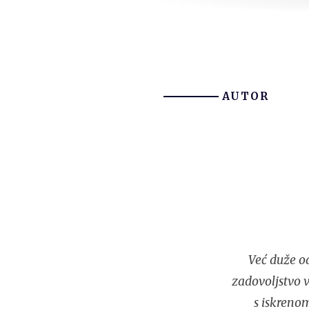
AUTOR
Već duže od
zadovoljstvo v
s iskreno