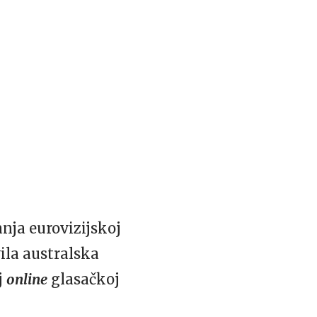
nja eurovizijskoj
ila australska
j
online
glasačkoj