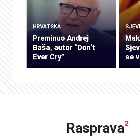
HRVATSKA
SJEV
Preminuo Andrej
Make
Baša, autor “Don’t
Sje
Ever Cry”
se v
2
Rasprava