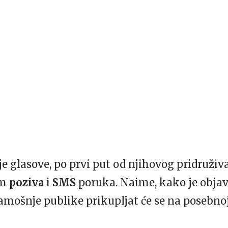
e glasove, po prvi put od njihovog pridruživa
em
poziva
i
SMS
poruka. Naime, kako je objav
 tamošnje publike prikupljat će se na posebno