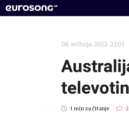
08. svibnja 2022. 22:03
Australi
televoti
1 min za čitanje
2