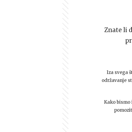
Znate li 
pr
Iza svega š
održavanje st
Kako bismo i 
pomozi