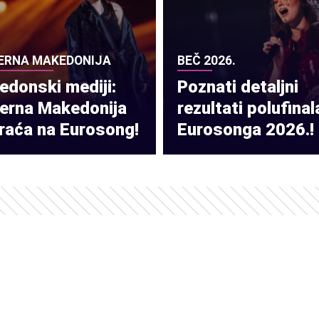
ERNA MAKEDONIJA
BEČ 2026.
donski mediji:
Poznati detaljni
verna Makedonija
rezultati polufinal
raća na Eurosong!
Eurosonga 2026.!