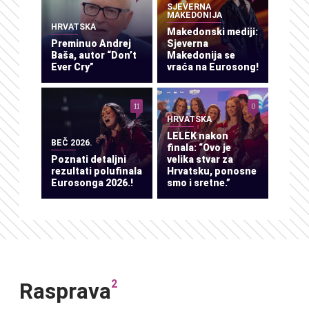
SJEVERNA
MAKEDONIJA
HRVATSKA
Makedonski mediji:
Preminuo Andrej
Sjeverna
Baša, autor “Don’t
Makedonija se
Ever Cry”
vraća na Eurosong!
11
0
HRVATSKA
LELEK nakon
BEČ 2026.
finala: “Ovo je
Poznati detaljni
velika stvar za
rezultati polufinala
Hrvatsku, ponosne
Eurosonga 2026.!
smo i sretne.”
2
Rasprava