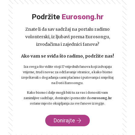
Podržite
Eurosong.hr
Znate li da sav sadržaj na portalu radimo
volonterski, iz ljubavi prema Eurosongu,
izvođačima i zajednici fanova?
Ako vam se sviđa što radimo, podržite nas!
Iza svega što vidite stoji 17 vrijednih fanova koji izdvajaju
vrijeme, trud i novac za održavanje stranice, a kako bismo
izvještavali s događanja sami plaćamo i putovanja i smještaj
na Dori i Eurosongu.
Kako bismo i dalje mogli biti tu za vas i donositi vam
zanimljive sadržaje, donirajte i pomozite da
eurosong.hr
ostane mjesto okupljanja za sve fanove iz regije.
Donirajte