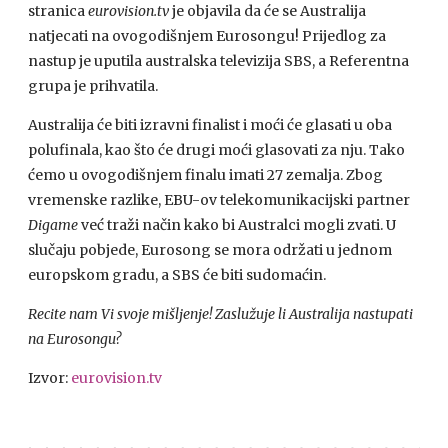
stranica
eurovision.tv
je objavila da će se Australija
natjecati na ovogodišnjem Eurosongu! Prijedlog za
nastup je uputila australska televizija SBS, a Referentna
grupa je prihvatila.
Australija će biti izravni finalist i moći će glasati u oba
polufinala, kao što će drugi moći glasovati za nju. Tako
ćemo u ovogodišnjem finalu imati 27 zemalja. Zbog
vremenske razlike, EBU-ov telekomunikacijski partner
Digame
već traži način kako bi Australci mogli zvati. U
slučaju pobjede, Eurosong se mora održati u jednom
europskom gradu, a SBS će biti sudomaćin.
Recite nam Vi svoje mišljenje! Zaslužuje li Australija nastupati
na Eurosongu?
Izvor:
eurovision.tv