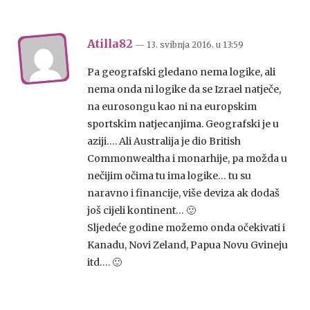
Atilla82
— 13. svibnja 2016.
u
13:59
Pa geografski gledano nema logike, ali
nema onda ni logike da se Izrael natječe,
na eurosongu kao ni na europskim
sportskim natjecanjima. Geografski je u
aziji…. Ali Australija je dio British
Commonwealtha i monarhije, pa možda u
nečijim očima tu ima logike… tu su
naravno i financije, više deviza ak dodaš
još cijeli kontinent… 🙂
Sljedeće godine možemo onda očekivati i
Kanadu, Novi Zeland, Papua Novu Gvineju
itd…. 🙂