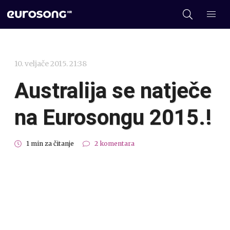
10. veljače 2015. 21:38
Australija se natječe
na Eurosongu 2015.!
1 min za čitanje
2 komentara