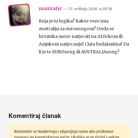
mozvatic
— 13. svibnja 2016.
u
09:38
Koja je tu logika? Kakve veze ima
Australija sa eurosongom? Onda se
hrvatska moze natjecati na Africkom ili
Azijskom natjecanju! Cista budalastina! Da
li je to EUROsong ili AUSTRALIAsong?
Komentiraj članak
Komentari se moderiraju i objavljuju samo ako pridonose
raspravi na konstruktivan način. Ukoliko se ne slažeš s nekim