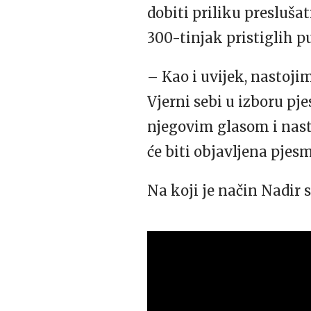
dobiti priliku preslušat
300-tinjak pristiglih p
– Kao i uvijek, nastoji
Vjerni sebi u izboru pj
njegovim glasom i nast
će biti objavljena pjesm
Na koji je način Nadir s