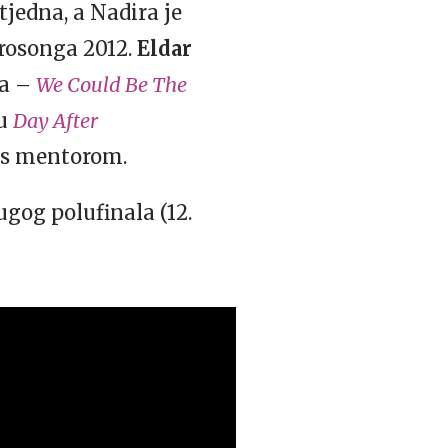
tjedna, a Nadira je
urosonga 2012.
Eldar
ga –
We Could Be The
ju
Day After
o s mentorom.
gog polufinala (12.