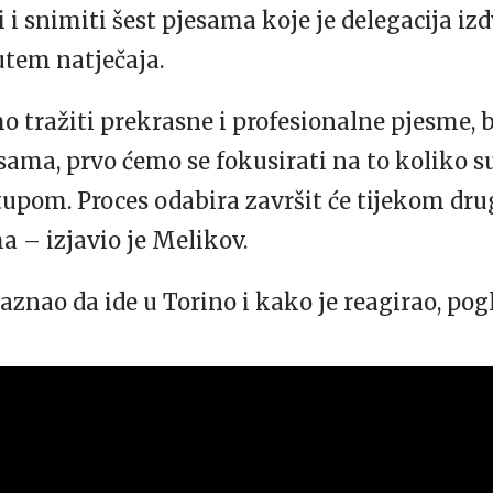
i i snimiti šest pjesama koje je delegacija iz
utem natječaja.
mo tražiti prekrasne i profesionalne pjesme, 
esama, prvo ćemo se fokusirati na to koliko 
upom. Proces odabira završit će tijekom drug
a – izjavio je Melikov.
aznao da ide u Torino i kako je reagirao, pog