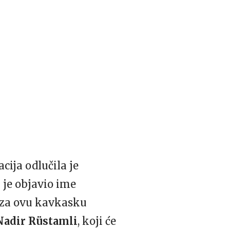
ija odlučila je
i je objavio ime
 za ovu kavkasku
Nadir Rüstamli
, koji će