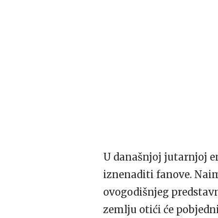
U današnjoj jutarnjoj e
iznenaditi fanove. Naim
ovogodišnjeg predstav
zemlju otići će pobjed