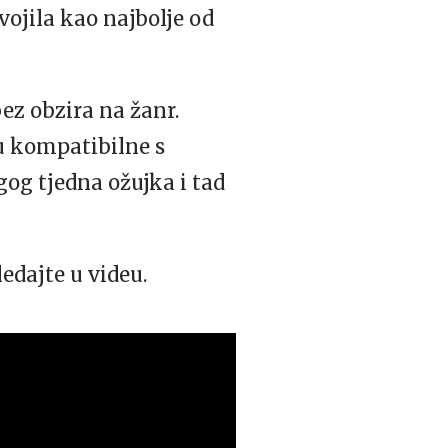
dvojila kao najbolje od
bez obzira na žanr.
su kompatibilne s
og tjedna ožujka i tad
ledajte u videu.