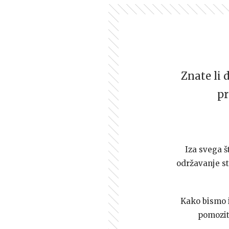
Znate li 
pr
Iza svega š
održavanje st
Kako bismo i 
pomozi