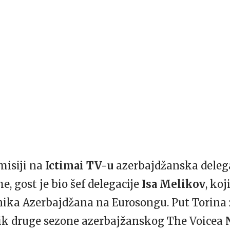
misiji na
Ictimai TV-u
azerbajdžanska delegac
e, gost je bio šef delegacije
Isa Melikov
, koj
nika Azerbajdžana na Eurosongu. Put Torina
nik druge sezone azerbajžanskog The Voicea