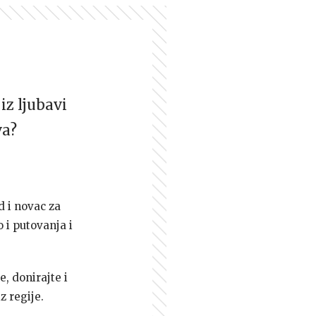
iz ljubavi
va?
d i novac za
 i putovanja i
e, donirajte i
z regije.