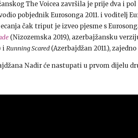
nskog The Voicea završila je prije dva i pol 
vodio pobjednik Eurosonga 2011. i voditelj E
jecanja čak triput je izveo pjesme s Euroson
ade
(Nizozemska 2019.), azerbajžansku verzi
 i
Running Scared
(Azerbajdžan 2011.), zajedn
jdžana Nadir će nastupati u prvom dijelu dru