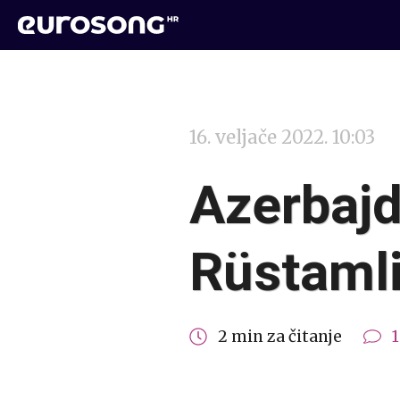
16. veljače 2022. 10:03
Azerbajd
Rüstamli
2 min za čitanje