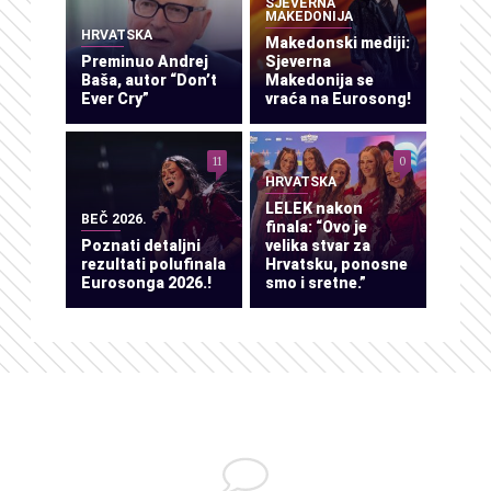
SJEVERNA
MAKEDONIJA
HRVATSKA
Makedonski mediji:
Preminuo Andrej
Sjeverna
Baša, autor “Don’t
Makedonija se
Ever Cry”
vraća na Eurosong!
11
0
HRVATSKA
LELEK nakon
BEČ 2026.
finala: “Ovo je
Poznati detaljni
velika stvar za
rezultati polufinala
Hrvatsku, ponosne
Eurosonga 2026.!
smo i sretne.”