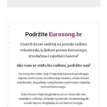
Podržite
Eurosong.hr
Znate li da sav sadržaj na portalu radimo
volonterski, iz ljubavi prema Eurosongu,
izvođačima i zajednici fanova?
Ako vam se sviđa što radimo, podržite nas!
Iza svega što vidite stoji 17 vrijednih fanova koji izdvajaju
vrijeme, trud i novac za održavanje stranice, a kako bismo
izvještavali s događanja sami plaćamo i putovanja i smještaj
na Dori i Eurosongu.
Kako bismo i dalje mogli biti tu za vas i donositi vam
zanimljive sadržaje, donirajte i pomozite da
eurosong.hr
ostane mjesto okupljanja za sve fanove iz regije.