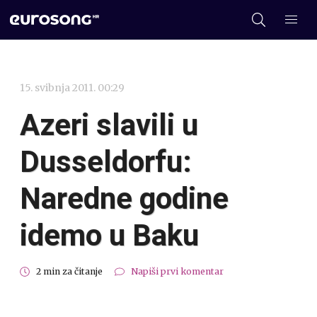
15. svibnja 2011. 00:29
Azeri slavili u
Dusseldorfu:
Naredne godine
idemo u Baku
2 min za čitanje
Napiši prvi komentar