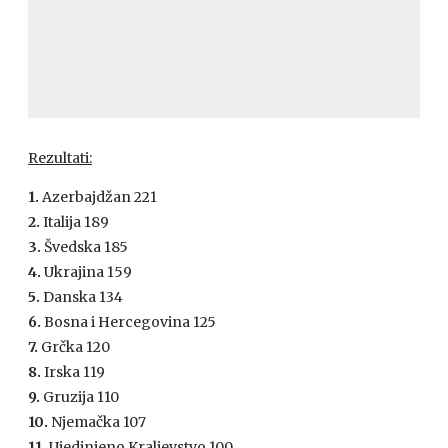
Rezultati:
1.
Azerbajdžan 221
2.
Italija 189
3.
Švedska 185
4.
Ukrajina 159
5.
Danska 134
6.
Bosna i Hercegovina 125
7.
Grčka 120
8.
Irska 119
9.
Gruzija 110
10.
Njemačka 107
11.
Ujedinjeno Kraljevstvo 100