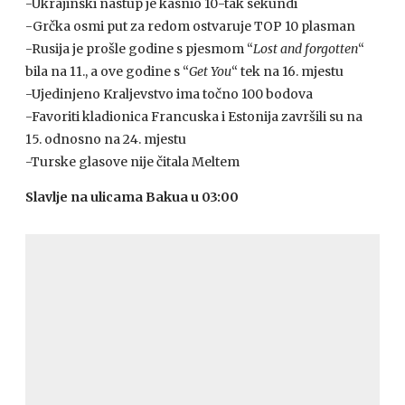
-Ukrajinski nastup je kasnio 10-tak sekundi
-Grčka osmi put za redom ostvaruje
TOP
10 plasman
-Rusija je prošle godine s pjesmom “
Lost and forgotten
“
bila na 11., a ove godine s “
Get You
“ tek na 16. mjestu
-Ujedinjeno Kraljevstvo ima točno 100 bodova
-Favoriti kladionica Francuska i Estonija završili su na
15. odnosno na 24. mjestu
-Turske glasove nije čitala Meltem
Slavlje na ulicama Bakua u 03:00