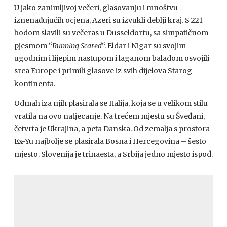
U jako zanimljivoj večeri, glasovanju i mnoštvu
iznenađujućih ocjena, Azeri su izvukli deblji kraj. S 221
bodom slavili su večeras u Dusseldorfu, sa simpatičnom
pjesmom “
Running Scared
“. Eldar i Nigar su svojim
ugodnim i lijepim nastupom i laganom baladom osvojili
srca Europe i primili glasove iz svih dijelova Starog
kontinenta.
Odmah iza njih plasirala se Italija, koja se u velikom stilu
vratila na ovo natjecanje. Na trećem mjestu su Šveđani,
četvrta je Ukrajina, a peta Danska. Od zemalja s prostora
Ex-Yu najbolje se plasirala Bosna i Hercegovina – šesto
mjesto. Slovenija je trinaesta, a Srbija jedno mjesto ispod.