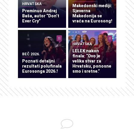
HRVATSKA
Makedonski mediji:
Preminuo Andrej
Sjeverna
Baša, autor “Don’t
Makedonija se
Ever Cry”
vraća na Eurosong!
11
0
HRVATSKA
LELEK nakon
BEČ 2026.
finala: “Ovo je
Poznati detaljni
velika stvar za
rezultati polufinala
Hrvatsku, ponosne
Eurosonga 2026.!
smo i sretne.”