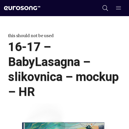
this should not be used
16-17 –
BabyLasagna –
slikovnica – mockup
– HR