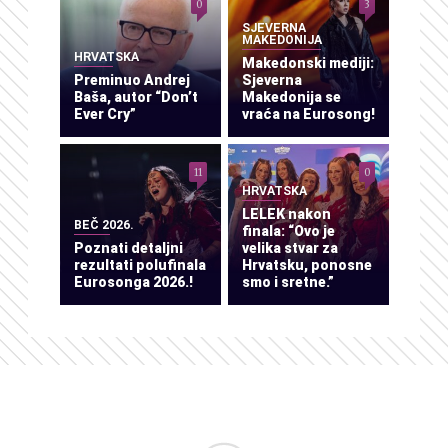
0
3
SJEVERNA
MAKEDONIJA
HRVATSKA
Makedonski mediji:
Preminuo Andrej
Sjeverna
Baša, autor “Don’t
Makedonija se
Ever Cry”
vraća na Eurosong!
11
0
HRVATSKA
LELEK nakon
BEČ 2026.
finala: “Ovo je
Poznati detaljni
velika stvar za
rezultati polufinala
Hrvatsku, ponosne
Eurosonga 2026.!
smo i sretne.”