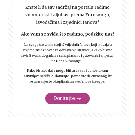
Znate li da sav sadržaj na portalu radimo
volonterski, iz ljubavi prema Eurosongu,
izvođačima i zajednici fanova?
Ako vam se sviđa što radimo, podržite nas!
Iza svega što vidite stoji 17 vrijednih fanova koji izdvajaju
vrijeme, trud i novac za održavanje stranice, a kako bismo
izvještavali s događanja sami plaćamo i putovanja i smještaj
na Dori i Eurosongu.
Kako bismo i dalje mogli biti tu za vas i donositi vam
zanimljive sadržaje, donirajte i pomozite da
eurosong.hr
ostane mjesto okupljanja za sve fanove iz regije.
Donirajte