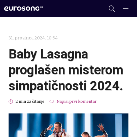
31. prosinca 2024. 10:54
Baby Lasagna
proglašen misterom
simpatičnosti 2024.
2 min za čitanje
Napiši prvi komentar