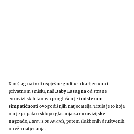
Kao šlag na torti uspješne godine u karijernom i
privatnom smislu, naš
Baby Lasagna
od strane
eurovizijskih fanova proglašen je i
misterom
simpatičnosti
ovogodišnjih natjecatelja. Titula je to koja
mu je pripala u sklopu glasanja za
eurovizijske
nagrade
,
Eurovision Awards,
putem službenih društvenih
mreža natjecanja.