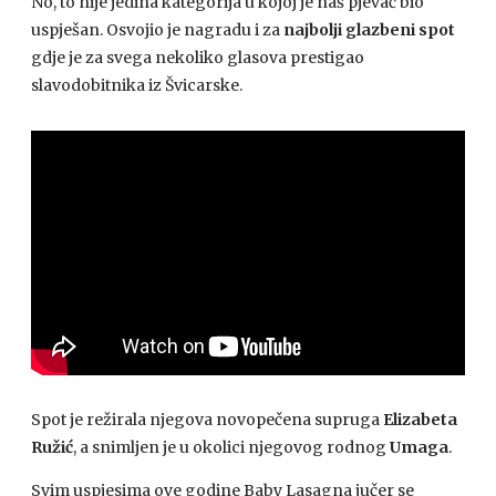
No, to nije jedina kategorija u kojoj je naš pjevač bio
uspješan. Osvojio je nagradu i za
najbolji glazbeni spot
gdje je za svega nekoliko glasova prestigao
slavodobitnika iz Švicarske.
Spot je režirala njegova novopečena supruga
Elizabeta
Ružić
, a snimljen je u okolici njegovog rodnog
Umaga
.
Svim uspjesima ove godine Baby Lasagna jučer se