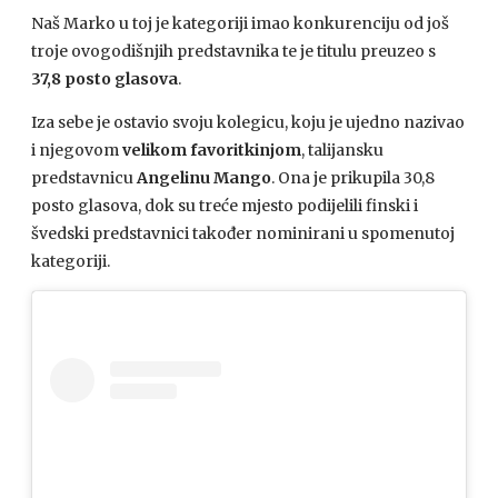
Naš Marko u toj je kategoriji imao konkurenciju od još
troje ovogodišnjih predstavnika te je titulu preuzeo s
37,8 posto glasova
.
Iza sebe je ostavio svoju kolegicu, koju je ujedno nazivao
i njegovom
velikom favoritkinjom
, talijansku
predstavnicu
Angelinu Mango
. Ona je prikupila 30,8
posto glasova, dok su treće mjesto podijelili finski i
švedski predstavnici također nominirani u spomenutoj
kategoriji.