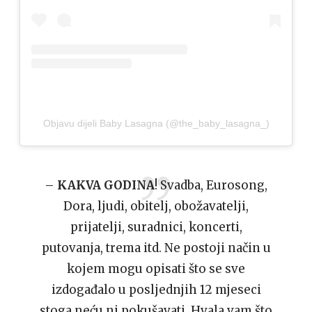
Objavu dijeli Baby Lasagna (@the_baby_lasagna_)
–
KAKVA GODINA
! Svadba, Eurosong,
Dora, ljudi, obitelj, obožavatelji,
prijatelji, suradnici, koncerti,
putovanja, trema itd. Ne postoji način u
kojem mogu opisati što se sve
izdogađalo u posljednjih 12 mjeseci
stoga neću ni pokušavati. Hvala vam što