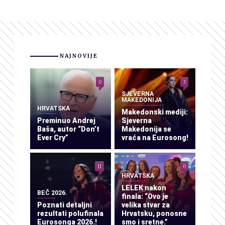
NAJNOVIJE
0
3
SJEVERNA
MAKEDONIJA
HRVATSKA
Makedonski mediji:
Preminuo Andrej
Sjeverna
Baša, autor “Don’t
Makedonija se
Ever Cry”
vraća na Eurosong!
11
0
HRVATSKA
LELEK nakon
BEČ 2026.
finala: “Ovo je
Poznati detaljni
velika stvar za
rezultati polufinala
Hrvatsku, ponosne
Eurosonga 2026.!
smo i sretne.”