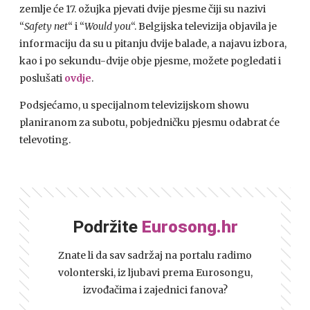
zemlje će 17. ožujka pjevati dvije pjesme čiji su nazivi
“
Safety net
“ i “
Would you
“. Belgijska televizija objavila je
informaciju da su u pitanju dvije balade, a najavu izbora,
kao i po sekundu-dvije obje pjesme, možete pogledati i
poslušati
ovdje
.
Podsjećamo, u specijalnom televizijskom showu
planiranom za subotu, pobjedničku pjesmu odabrat će
televoting.
Podržite
Eurosong.hr
Znate li da sav sadržaj na portalu radimo
volonterski, iz ljubavi prema Eurosongu,
izvođačima i zajednici fanova?