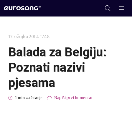
13. ožujka 2012. 17:48
Balada za Belgiju:
Poznati nazivi
pjesama
1 min za čitanje
Napiši prvi komentar