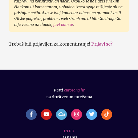
raspravi na konstruktivan način. Ukoliko se ne slažeš s nekim
člankom ili komentarom, slobodno iznesi svoje mišljenje ali na
pristojan način. Ako se tvoj komentar odnosi na gramatičke ili
stilske pogreške, problem s web stranicom ili bilo što drugo što
nije vezano uz članak,
javi nam se
.
Trebaš biti prijavljen za komentiranje!
Prijavi se?
Prati
eurosong.hr
na društvenim mrežama
I N F O
O nama