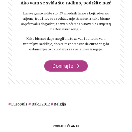
Ako vam se sviđa što radimo, podržite nas!
Iza svega što vidite stoji 17 vrijednih fanova koji izdvajaju
vrijeme, trud i novac za održavanje stranice, a kako bismo
izvještavali s događanja sami plaćamo i putovanja i smještaj
na Dori i Eurosongu.
Kako bismo i dalje mogli biti tu za vas i donositi vam
zanimljive sadržaje, donirajte i pomozite da
eurosong.hr
ostane mjesto okupljanja za sve fanove iz regije.
Donirajte
Europuls
Baku 2012
Belgija
PODIJELI ČLANAK