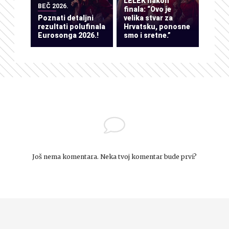
LELEK nakon
BEČ 2026.
finala: “Ovo je
Poznati detaljni
velika stvar za
rezultati polufinala
Hrvatsku, ponosne
Eurosonga 2026.!
smo i sretne.”
Još nema komentara. Neka tvoj komentar bude prvi?