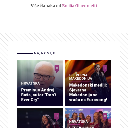
Više članaka od
Emilia Giacometti
NAJNOVIJE
0
3
SJEVERNA
MAKEDONIJA
HRVATSKA
Makedonski mediji:
Preminuo Andrej
Sjeverna
Baša, autor “Don’t
Makedonija se
Ever Cry”
vraća na Eurosong!
11
0
HRVATSKA