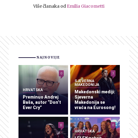
Više članaka od
Emilia Giacometti
NAJNOVIJE
0
3
SJEVERNA
MAKEDONIJA
HRVATSKA
Makedonski mediji:
Preminuo Andrej
Sjeverna
Baša, autor “Don’t
Makedonija se
Ever Cry”
vraća na Eurosong!
11
0
HRVATSKA