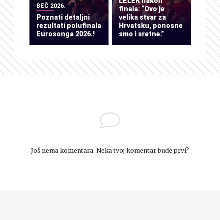
LELEK nakon
BEČ 2026.
finala: “Ovo je
Poznati detaljni
velika stvar za
rezultati polufinala
Hrvatsku, ponosne
Eurosonga 2026.!
smo i sretne.”
Još nema komentara. Neka tvoj komentar bude prvi?