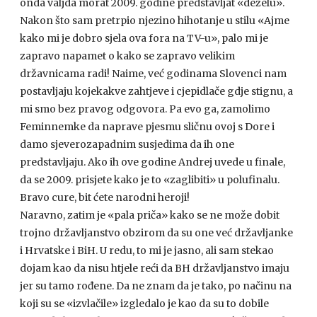
onda valjda morat 2009. godine predstavljat «deželu».
Nakon što sam pretrpio njezino hihotanje u stilu «Ajme
kako mi je dobro sjela ova fora na TV-u», palo mi je
zapravo napamet o kako se zapravo velikim
državnicama radi! Naime, već godinama Slovenci nam
postavljaju kojekakve zahtjeve i cjepidlače gdje stignu, a
mi smo bez pravog odgovora. Pa evo ga, zamolimo
Feminnemke da naprave pjesmu sličnu ovoj s Dore i
damo sjeverozapadnim susjedima da ih one
predstavljaju. Ako ih ove godine Andrej uvede u finale,
da se 2009. prisjete kako je to «zaglibiti» u polufinalu.
Bravo cure, bit ćete narodni heroji!
Naravno, zatim je «pala priča» kako se ne može dobit
trojno državljanstvo obzirom da su one već državljanke
i Hrvatske i BiH. U redu, to mi je jasno, ali sam stekao
dojam kao da nisu htjele reći da BH državljanstvo imaju
jer su tamo rođene. Da ne znam da je tako, po načinu na
koji su se «izvlačile» izgledalo je kao da su to dobile