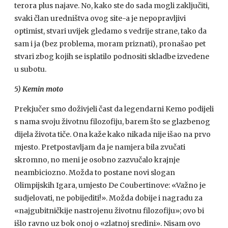
terora plus najave. No, kako ste do sada mogli zaključiti,
svaki član uredništva ovog site-a je nepopravljivi
optimist, stvari uvijek gledamo s vedrije strane, tako da
sam i ja (bez problema, moram priznati), pronašao pet
stvari zbog kojih se isplatilo podnositi skladbe izvedene
u subotu.
5) Kemin moto
Prekjučer smo doživjeli čast da legendarni Kemo podijeli
s nama svoju životnu filozofiju, barem što se glazbenog
dijela života tiče. Ona kaže kako nikada nije išao na prvo
mjesto. Pretpostavljam da je namjera bila zvučati
skromno, no meni je osobno zazvučalo krajnje
neambiciozno. Možda to postane novi slogan
Olimpijskih Igara, umjesto De Coubertinove: «Važno je
sudjelovati, ne pobijediti!». Možda dobije i nagradu za
«najgubitničkije nastrojenu životnu filozofiju»; ovo bi
išlo ravno uz bok onoj o «zlatnoj sredini». Nisam ovo