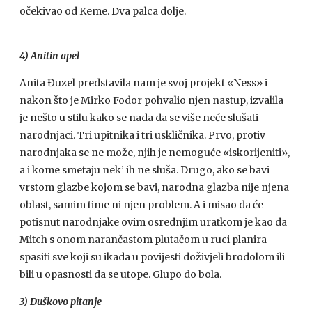
očekivao od Keme. Dva palca dolje.
4) Anitin apel
Anita Đuzel predstavila nam je svoj projekt «Ness» i
nakon što je Mirko Fodor pohvalio njen nastup, izvalila
je nešto u stilu kako se nada da se više neće slušati
narodnjaci. Tri upitnika i tri uskličnika. Prvo, protiv
narodnjaka se ne može, njih je nemoguće «iskorijeniti»,
a i kome smetaju nek’ ih ne sluša. Drugo, ako se bavi
vrstom glazbe kojom se bavi, narodna glazba nije njena
oblast, samim time ni njen problem. A i misao da će
potisnut narodnjake ovim osrednjim uratkom je kao da
Mitch s onom narančastom plutačom u ruci planira
spasiti sve koji su ikada u povijesti doživjeli brodolom ili
bili u opasnosti da se utope. Glupo do bola.
3) Duškovo pitanje