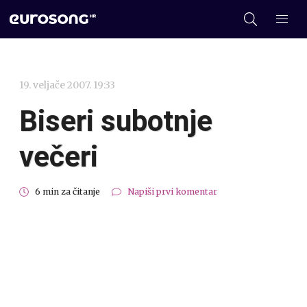
19. veljače 2007. 19:33
Biseri subotnje
večeri
6 min za čitanje
Napiši prvi komentar