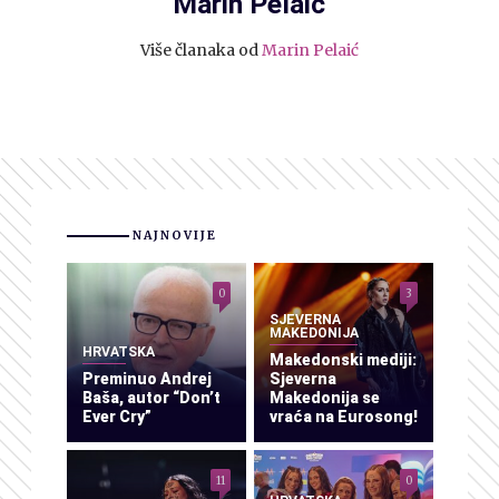
Marin Pelaić
Više članaka od
Marin Pelaić
NAJNOVIJE
0
3
SJEVERNA
MAKEDONIJA
HRVATSKA
Makedonski mediji:
Preminuo Andrej
Sjeverna
Baša, autor “Don’t
Makedonija se
Ever Cry”
vraća na Eurosong!
11
0