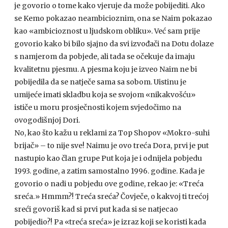
je govorio o tome kako vjeruje da može pobijediti. Ako
se Kemo pokazao neambicioznim, ona se Naim pokazao
kao «ambicioznost u ljudskom obliku». Već sam prije
govorio kako bi bilo sjajno da svi izvođači na Dotu dolaze
s namjerom da pobjede, ali tada se očekuje da imaju
kvalitetnu pjesmu. A pjesma koju je izveo Naim ne bi
pobijedila da se natječe sama sa sobom. Uistinu je
umijeće imati skladbu koja se svojom «nikakvošću»
ističe u moru prosječnosti kojem svjedočimo na
ovogodišnjoj Dori.
No, kao što kažu u reklami za Top Shopov «Mokro-suhi
brijač» – to nije sve! Naimu je ovo treća Dora, prvi je put
nastupio kao član grupe Put koja je i odnijela pobjedu
1993. godine, a zatim samostalno 1996. godine. Kada je
govorio o nadi u pobjedu ove godine, rekao je: «Treća
sreća.» Hmmm?! Treća sreća? Čovječe, o kakvoj ti trećoj
sreći govoriš kad si prvi put kada si se natjecao
pobijedio?! Pa «treća sreća» je izraz koji se koristi kada