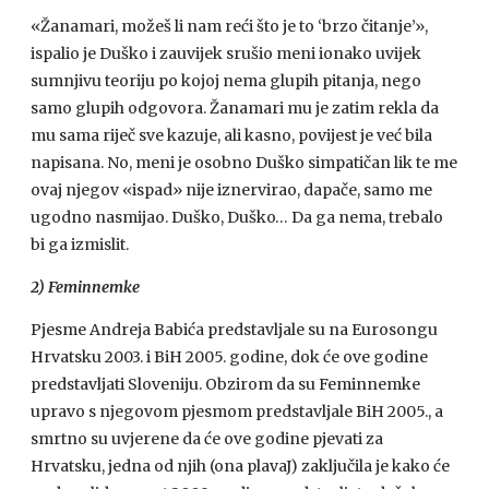
«Žanamari, možeš li nam reći što je to ‘brzo čitanje’»,
ispalio je Duško i zauvijek srušio meni ionako uvijek
sumnjivu teoriju po kojoj nema glupih pitanja, nego
samo glupih odgovora. Žanamari mu je zatim rekla da
mu sama riječ sve kazuje, ali kasno, povijest je već bila
napisana. No, meni je osobno Duško simpatičan lik te me
ovaj njegov «ispad» nije iznervirao, dapače, samo me
ugodno nasmijao. Duško, Duško… Da ga nema, trebalo
bi ga izmislit.
2) Feminnemke
Pjesme Andreja Babića predstavljale su na Eurosongu
Hrvatsku 2003. i BiH 2005. godine, dok će ove godine
predstavljati Sloveniju. Obzirom da su Feminnemke
upravo s njegovom pjesmom predstavljale BiH 2005., a
smrtno su uvjerene da će ove godine pjevati za
Hrvatsku, jedna od njih (ona plavaJ) zaključila je kako će