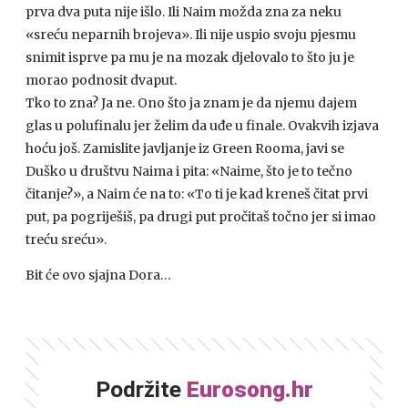
prva dva puta nije išlo. Ili Naim možda zna za neku
«sreću neparnih brojeva». Ili nije uspio svoju pjesmu
snimit isprve pa mu je na mozak djelovalo to što ju je
morao podnosit dvaput.
Tko to zna? Ja ne. Ono što ja znam je da njemu dajem
glas u polufinalu jer želim da uđe u finale. Ovakvih izjava
hoću još. Zamislite javljanje iz Green Rooma, javi se
Duško u društvu Naima i pita: «Naime, što je to tečno
čitanje?», a Naim će na to: «To ti je kad kreneš čitat prvi
put, pa pogriješiš, pa drugi put pročitaš točno jer si imao
treću sreću».
Bit će ovo sjajna Dora…
Podržite
Eurosong.hr