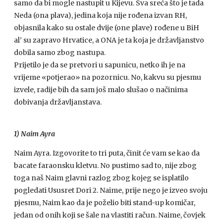
samo da bi mogle nastupit u Kijevu. Sva sreća što je tada
Neda (ona plava), jedina koja nije rođena izvan RH,
objasnila kako su ostale dvije (one plave) rođene u BiH
al’ su zapravo Hrvatice, a ONA je ta koja je državljanstvo
dobila samo zbog nastupa.
Prijetilo je da se pretvori u sapunicu, netko ih je na
vrijeme «potjerao» na pozornicu. No, kakvu su pjesmu
izvele, radije bih da sam još malo slušao o načinima
dobivanja državljanstava.
1) Naim Ayra
Naim Ayra. Izgovorite to tri puta, činit će vam se kao da
bacate faraonsku kletvu. No pustimo sad to, nije zbog
toga naš Naim glavni razlog zbog kojeg se isplatilo
pogledati Ususret Dori 2. Naime, prije nego je izveo svoju
pjesmu, Naim kao da je poželio biti stand-up komičar,
jedan od onih koji se šale na vlastiti račun. Naime, čovjek