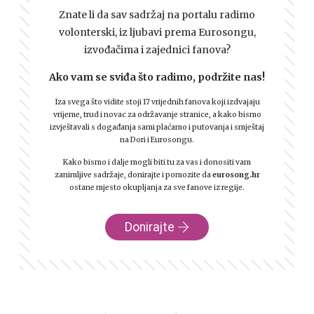
Znate li da sav sadržaj na portalu radimo
volonterski, iz ljubavi prema Eurosongu,
izvođačima i zajednici fanova?
Ako vam se sviđa što radimo, podržite nas!
Iza svega što vidite stoji 17 vrijednih fanova koji izdvajaju
vrijeme, trud i novac za održavanje stranice, a kako bismo
izvještavali s događanja sami plaćamo i putovanja i smještaj
na Dori i Eurosongu.
Kako bismo i dalje mogli biti tu za vas i donositi vam
zanimljive sadržaje, donirajte i pomozite da
eurosong.hr
ostane mjesto okupljanja za sve fanove iz regije.
Donirajte