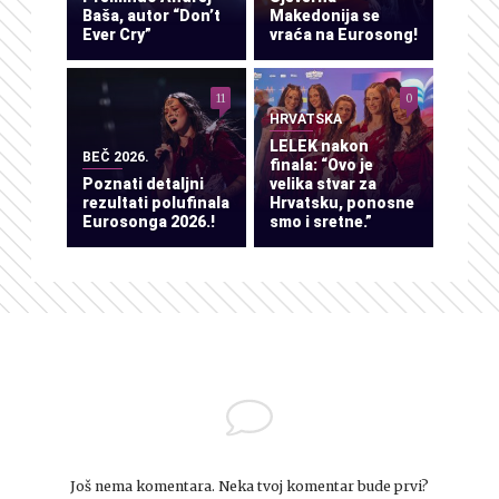
Baša, autor “Don’t
Makedonija se
Ever Cry”
vraća na Eurosong!
11
0
HRVATSKA
LELEK nakon
BEČ 2026.
finala: “Ovo je
Poznati detaljni
velika stvar za
rezultati polufinala
Hrvatsku, ponosne
Eurosonga 2026.!
smo i sretne.”
Još nema komentara. Neka tvoj komentar bude prvi?