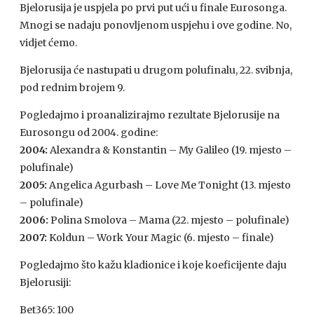
Bjelorusija je uspjela po prvi put ući u finale Eurosonga.
Mnogi se nadaju ponovljenom uspjehu i ove godine. No,
vidjet ćemo.
Bjelorusija će nastupati u drugom polufinalu, 22. svibnja,
pod rednim brojem 9.
Pogledajmo i proanalizirajmo rezultate Bjelorusije na
Eurosongu od 2004. godine:
2004:
Alexandra & Konstantin – My Galileo (19. mjesto –
polufinale)
2005:
Angelica Agurbash – Love Me Tonight (13. mjesto
– polufinale)
2006:
Polina Smolova – Mama (22. mjesto – polufinale)
2007:
Koldun – Work Your Magic (6. mjesto – finale)
Pogledajmo što kažu kladionice i koje koeficijente daju
Bjelorusiji:
Bet365: 100