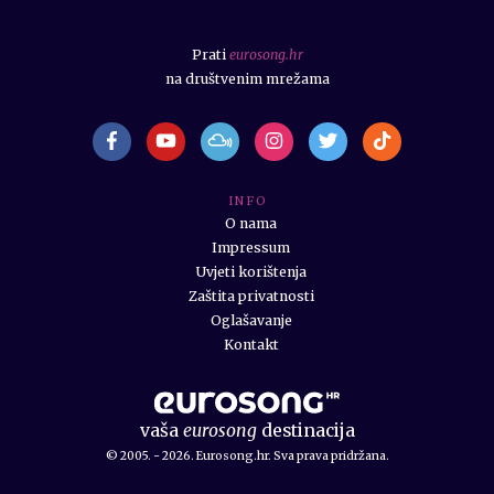
Prati
eurosong.hr
na društvenim mrežama
I N F O
O nama
Impressum
Uvjeti korištenja
Zaštita privatnosti
Oglašavanje
Kontakt
vaša
eurosong
destinacija
© 2005. - 2026. Eurosong.hr. Sva prava pridržana.