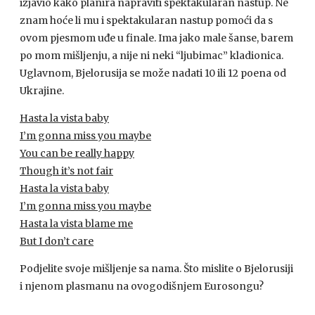
izjavio kako planira napraviti spektakularan nastup. Ne
znam hoće li mu i spektakularan nastup pomoći da s
ovom pjesmom uđe u finale. Ima jako male šanse, barem
po mom mišljenju, a nije ni neki “ljubimac” kladionica.
Uglavnom, Bjelorusija se može nadati 10 ili 12 poena od
Ukrajine.
Hasta la vista baby
I’m gonna miss you maybe
You can be really happy
Though it’s not fair
Hasta la vista baby
I’m gonna miss you maybe
Hasta la vista blame me
But I don’t care
Podjelite svoje mišljenje sa nama. Što mislite o Bjelorusiji
i njenom plasmanu na ovogodišnjem Eurosongu?