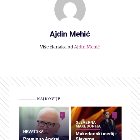
Ajdin Mehić
Više članaka od
Ajdin Mehić
NAJNOVIJE
0
3
SJEVERNA
MAKEDONIJA
HRVATSKA
Makedonski mediji:
Preminuo Andrej
Sjeverna