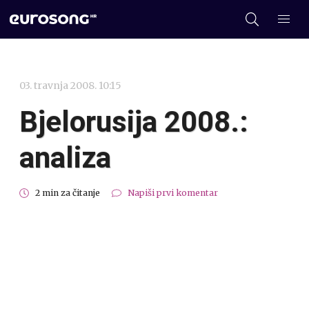
03. travnja 2008. 10:15
Bjelorusija 2008.:
analiza
2 min za čitanje
Napiši prvi komentar