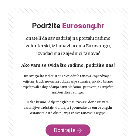
Podržite
Eurosong.hr
Znate li da sav sadržaj na portalu radimo
volonterski, iz ljubavi prema Eurosongu,
izvođačima i zajednici fanova?
Ako vam se sviđa što radimo, podržite nas!
Iza svega što vidite stoji 17 vrijednih fanova koji izdvajaju
vrijeme, trud i novac za održavanje stranice, a kako bismo
izvještavali s događanja sami plaćamo i putovanja i smještaj
na Dori i Eurosongu.
Kako bismo i dalje mogli biti tu za vas i donositi vam
zanimljive sadržaje, donirajte i pomozite da
eurosong.hr
ostane mjesto okupljanja za sve fanove iz regije.
Donirajte