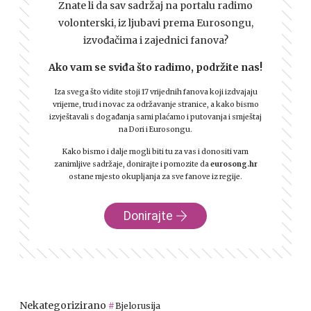
Znate li da sav sadržaj na portalu radimo
volonterski, iz ljubavi prema Eurosongu,
izvođačima i zajednici fanova?
Ako vam se sviđa što radimo, podržite nas!
Iza svega što vidite stoji 17 vrijednih fanova koji izdvajaju
vrijeme, trud i novac za održavanje stranice, a kako bismo
izvještavali s događanja sami plaćamo i putovanja i smještaj
na Dori i Eurosongu.
Kako bismo i dalje mogli biti tu za vas i donositi vam
zanimljive sadržaje, donirajte i pomozite da
eurosong.hr
ostane mjesto okupljanja za sve fanove iz regije.
Donirajte
Nekategorizirano
Bjelorusija