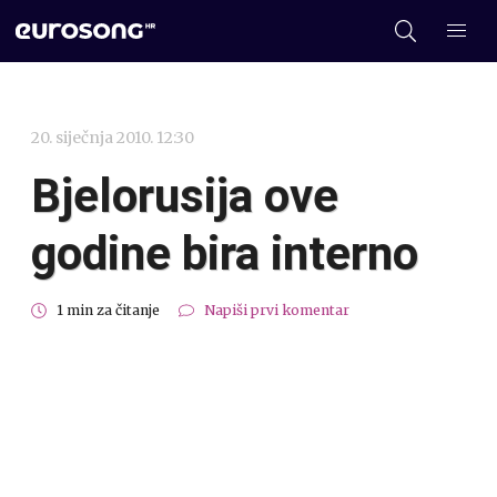
20. siječnja 2010. 12:30
Bjelorusija ove
godine bira interno
1 min za čitanje
Napiši prvi komentar