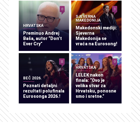
0
3
SJEVERNA
MAKEDONIJA
HRVATSKA
Makedonski mediji:
Preminuo Andrej
Sjeverna
Baša, autor “Don’t
Makedonija se
Ever Cry”
vraća na Eurosong!
11
0
HRVATSKA
LELEK nakon
BEČ 2026.
finala: “Ovo je
Poznati detaljni
velika stvar za
rezultati polufinala
Hrvatsku, ponosne
Eurosonga 2026.!
smo i sretne.”