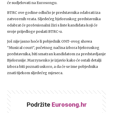
će sudjelovati na Eurosongu.
BTRC
ove godine odlučio je predstavnika odabrati iza
zatvorenih vrata. Sljedećeg bjeloruskog predstavnika
odabrat će profesionalni žiri s liste kandidata koji će
svoje prijedloge poslati
BTRC
-u.
Još nije jasno hoće li pobjednik
ONT
-ovog showa
“Musical court”, početnog načina izbora bjeloruskog
predstavnika, biti smatran kandidatom za predstavljanje
Bjelorusije. Marrynenko je izjavio kako će ostali detalji
izbora biti poznati uskoro, a da će se ime pobjednika
znati tijekom sljedećeg mjeseca.
Podržite
Eurosong.hr