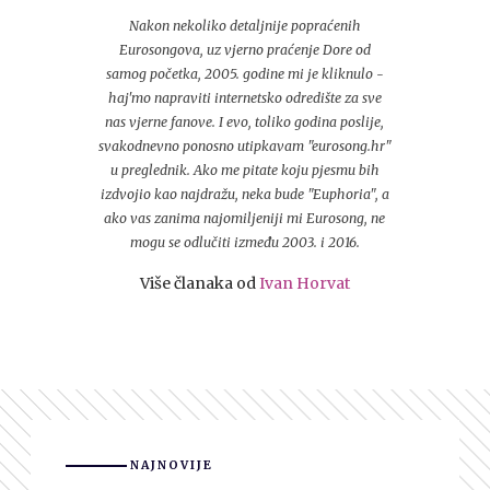
Nakon nekoliko detaljnije popraćenih
Eurosongova, uz vjerno praćenje Dore od
samog početka, 2005. godine mi je kliknulo -
haj'mo napraviti internetsko odredište za sve
nas vjerne fanove. I evo, toliko godina poslije,
svakodnevno ponosno utipkavam "eurosong.hr"
u preglednik. Ako me pitate koju pjesmu bih
izdvojio kao najdražu, neka bude "Euphoria", a
ako vas zanima najomiljeniji mi Eurosong, ne
mogu se odlučiti između 2003. i 2016.
Više članaka od
Ivan Horvat
NAJNOVIJE