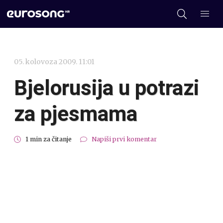
05. kolovoza 2009. 11:01
Bjelorusija u potrazi
za pjesmama
1 min za čitanje
Napiši prvi komentar