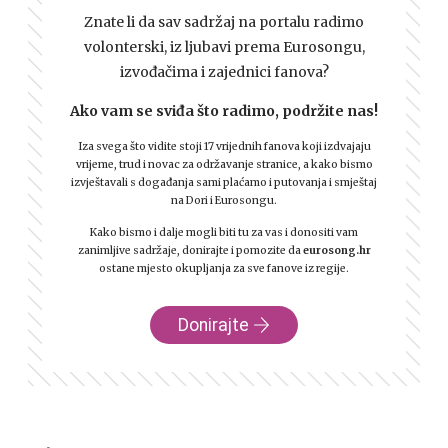
Znate li da sav sadržaj na portalu radimo
volonterski, iz ljubavi prema Eurosongu,
izvođačima i zajednici fanova?
Ako vam se sviđa što radimo, podržite nas!
Iza svega što vidite stoji 17 vrijednih fanova koji izdvajaju
vrijeme, trud i novac za održavanje stranice, a kako bismo
izvještavali s događanja sami plaćamo i putovanja i smještaj
na Dori i Eurosongu.
Kako bismo i dalje mogli biti tu za vas i donositi vam
zanimljive sadržaje, donirajte i pomozite da
eurosong.hr
ostane mjesto okupljanja za sve fanove iz regije.
Donirajte