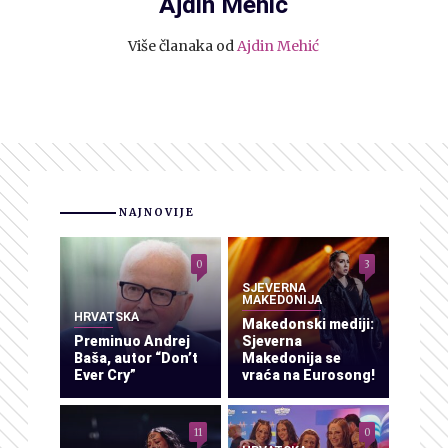
Ajdin Mehić
Više članaka od
Ajdin Mehić
NAJNOVIJE
0
3
SJEVERNA
MAKEDONIJA
HRVATSKA
Makedonski mediji:
Preminuo Andrej
Sjeverna
Baša, autor “Don’t
Makedonija se
Ever Cry”
vraća na Eurosong!
11
0