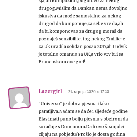
sjajan kompozitor,pogotovo za nekog
drugog.Mislim da Dankan nema dovoljno
iskustva da može samostalno za nekog
drugod da komponuje,za sebe vrv da,ali
da bi komponovao za drugog moraš da
poznaješ senzibilitet tog nekog.Emillie je
za Uk uradila solidan posao 2017,ali Ludvik
je totalno omanuo sa UK,a vrlo vrv bi i sa
Francuskom ove god!
Lazergirl
— 25. srpnja 2020.
u
17:20
"Universo" je dobra pjesma i lako
pamtljiva.Nadam se da će i sljedeće godine
Blas imati puno bolju pjesmu s obzirom da
surađuje s Duncanom.Da li ovo španjolci
ciljaju na pobjedu?Prošlo je dosta godina