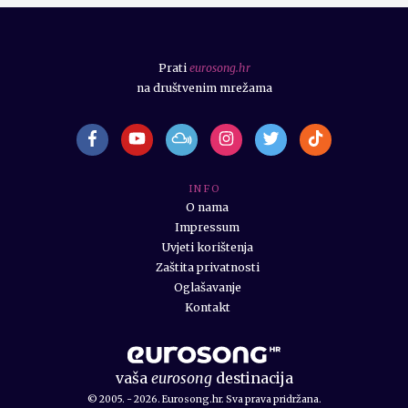
Prati
eurosong.hr
na društvenim mrežama
I N F O
O nama
Impressum
Uvjeti korištenja
Zaštita privatnosti
Oglašavanje
Kontakt
vaša
eurosong
destinacija
© 2005. - 2026. Eurosong.hr. Sva prava pridržana.