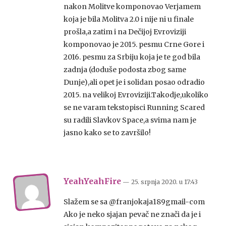
nakon Molitve komponovao Verjamem
koja je bila Molitva 2.0 i nije ni u finale
prošla,a zatim i na Dečijoj Evroviziji
komponovao je 2015. pesmu Crne Gore i
2016. pesmu za Srbiju koja je te god bila
zadnja (doduše podosta zbog same
Dunje),ali opet je i solidan posao odradio
2015. na velikoj Evroviziji.Takodje,ukoliko
se ne varam tekstopisci Running Scared
su radili Slavkov Space,a svima nam je
jasno kako se to završilo!
YeahYeahFire
— 25. srpnja 2020.
u
17:43
Slažem se sa @franjokaja189gmail-com
Ako je neko sjajan pevač ne znači da je i