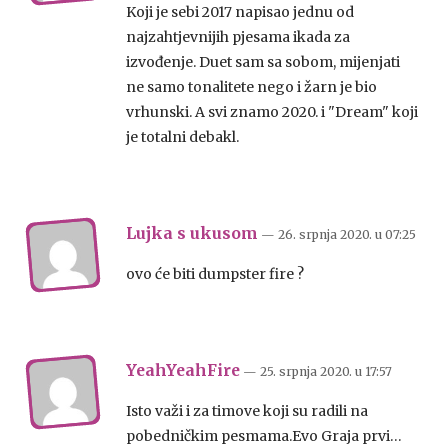
Koji je sebi 2017 napisao jednu od
najzahtjevnijih pjesama ikada za
izvođenje. Duet sam sa sobom, mijenjati
ne samo tonalitete nego i žarn je bio
vrhunski. A svi znamo 2020. i "Dream" koji
je totalni debakl.
Lujka s ukusom
— 26. srpnja 2020.
u
07:25
ovo će biti dumpster fire ?
YeahYeahFire
— 25. srpnja 2020.
u
17:57
Isto važi i za timove koji su radili na
pobedničkim pesmama.Evo Graja prvi…