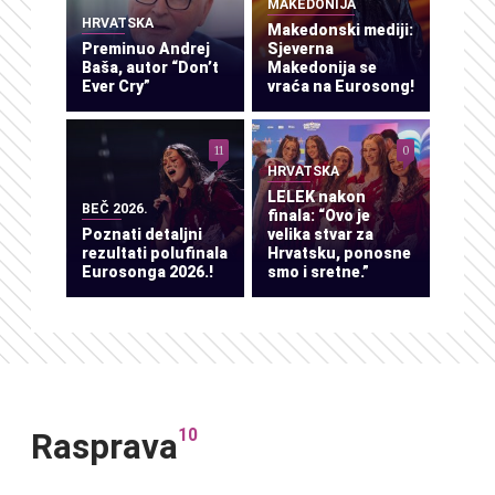
MAKEDONIJA
HRVATSKA
Makedonski mediji:
Preminuo Andrej
Sjeverna
Baša, autor “Don’t
Makedonija se
Ever Cry”
vraća na Eurosong!
11
0
HRVATSKA
LELEK nakon
BEČ 2026.
finala: “Ovo je
Poznati detaljni
velika stvar za
rezultati polufinala
Hrvatsku, ponosne
Eurosonga 2026.!
smo i sretne.”
10
Rasprava