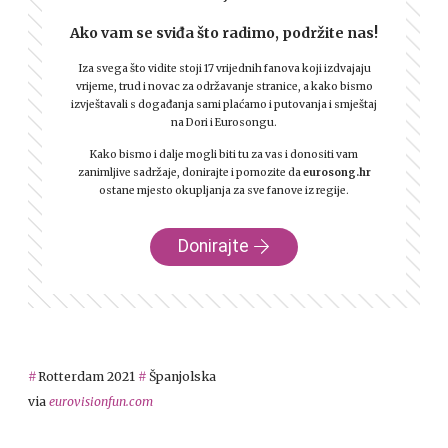
Ako vam se sviđa što radimo, podržite nas!
Iza svega što vidite stoji 17 vrijednih fanova koji izdvajaju
vrijeme, trud i novac za održavanje stranice, a kako bismo
izvještavali s događanja sami plaćamo i putovanja i smještaj
na Dori i Eurosongu.
Kako bismo i dalje mogli biti tu za vas i donositi vam
zanimljive sadržaje, donirajte i pomozite da
eurosong.hr
ostane mjesto okupljanja za sve fanove iz regije.
Donirajte
Rotterdam 2021
Španjolska
via
eurovisionfun.com