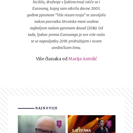
bicikla, druženje s ljubimcima) ističe se i
Eurosong, kojeg sam otkrila davne 2003.
godine pjesmom “Više nisam tvoja” te zavoljela
nakon povratka Hrvatske meni osobno
najboljom našom pjesmom dosad (2016). Od
tada, ljubav prema Eurosongu je sve više rasla
te se naposljetku 2019. pridružujem i ovom
uredničkom timu.
Više članaka od
Marija Antolić
NAJNOVIJE
0
3
SJEVERNA