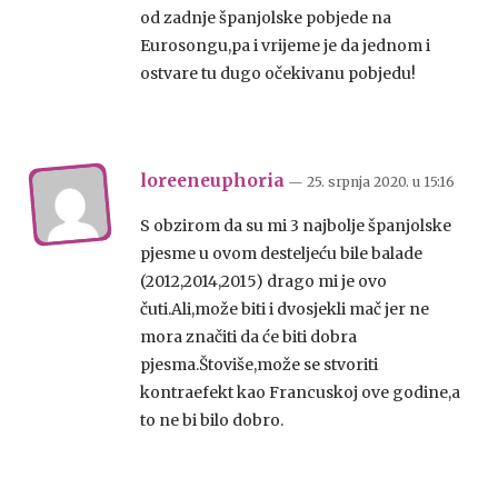
od zadnje španjolske pobjede na
Eurosongu,pa i vrijeme je da jednom i
ostvare tu dugo očekivanu pobjedu!
loreeneuphoria
— 25. srpnja 2020.
u
15:16
S obzirom da su mi 3 najbolje španjolske
pjesme u ovom desteljeću bile balade
(2012,2014,2015) drago mi je ovo
čuti.Ali,može biti i dvosjekli mač jer ne
mora značiti da će biti dobra
pjesma.Štoviše,može se stvoriti
kontraefekt kao Francuskoj ove godine,a
to ne bi bilo dobro.