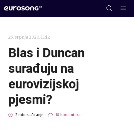
25. srpnja 2020. 11:12
Blas i Duncan
surađuju na
eurovizijskoj
pjesmi?
2 min za čitanje
10 komentara