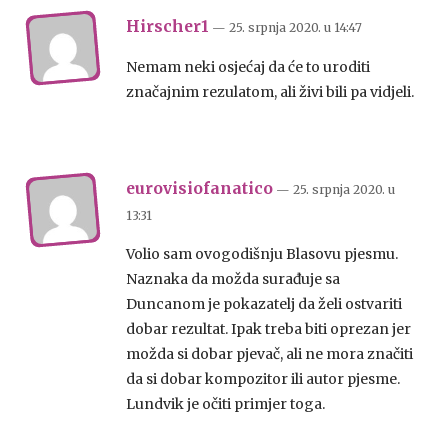
Hirscher1
— 25. srpnja 2020.
u
14:47
Nemam neki osjećaj da će to uroditi
značajnim rezulatom, ali živi bili pa vidjeli.
eurovisiofanatico
— 25. srpnja 2020.
u
13:31
Volio sam ovogodišnju Blasovu pjesmu.
Naznaka da možda surađuje sa
Duncanom je pokazatelj da želi ostvariti
dobar rezultat. Ipak treba biti oprezan jer
možda si dobar pjevač, ali ne mora značiti
da si dobar kompozitor ili autor pjesme.
Lundvik je očiti primjer toga.