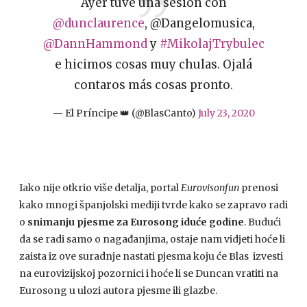
Ayer tuve una sesión con
@dunclaurence
, @Dangelomusica,
@DannHammond
y
#MikolajTrybulec
e hicimos cosas muy chulas. Ojalá
contaros más cosas pronto.
— El Príncipe 👑 (@BlasCanto)
July 23, 2020
Iako nije otkrio više detalja, portal
Eurovisonfun
prenosi
kako mnogi španjolski mediji tvrde kako se zapravo radi
o
snimanju pjesme za Eurosong iduće godine
. Budući
da se radi samo o nagađanjima, ostaje nam vidjeti hoće li
zaista iz ove suradnje nastati pjesma koju će Blas izvesti
na eurovizijskoj pozornici i hoće li se Duncan vratiti na
Eurosong u ulozi autora pjesme ili glazbe.