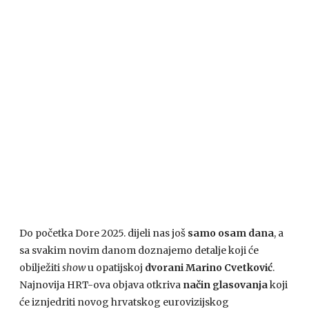
Do početka Dore 2025. dijeli nas još
samo osam dana
, a
sa svakim novim danom doznajemo detalje koji će
obilježiti
show
u opatijskoj
dvorani Marino Cvetković
.
Najnovija HRT-ova objava otkriva
način glasovanja
koji
će iznjedriti novog hrvatskog eurovizijskog