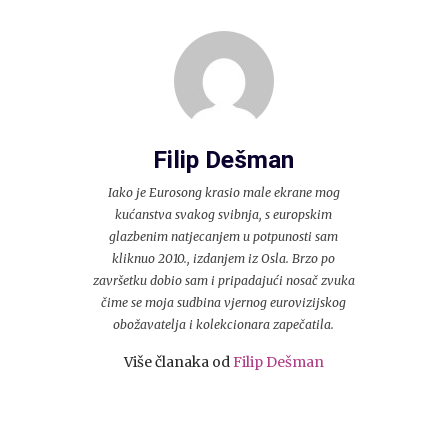
Filip Dešman
Iako je Eurosong krasio male ekrane mog
kućanstva svakog svibnja, s europskim
glazbenim natjecanjem u potpunosti sam
kliknuo 2010., izdanjem iz Osla. Brzo po
završetku dobio sam i pripadajući nosač zvuka
čime se moja sudbina vjernog eurovizijskog
obožavatelja i kolekcionara zapečatila.
Više članaka od
Filip Dešman