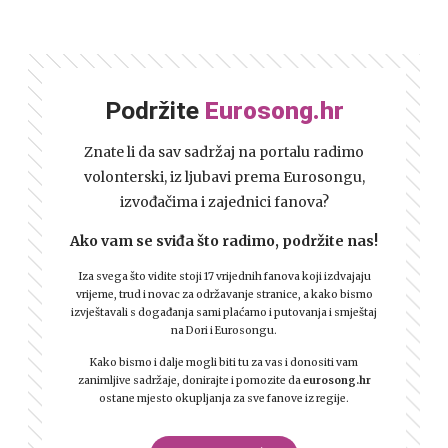
Podržite
Eurosong.hr
Znate li da sav sadržaj na portalu radimo
volonterski, iz ljubavi prema Eurosongu,
izvođačima i zajednici fanova?
Ako vam se sviđa što radimo, podržite nas!
Iza svega što vidite stoji 17 vrijednih fanova koji izdvajaju
vrijeme, trud i novac za održavanje stranice, a kako bismo
izvještavali s događanja sami plaćamo i putovanja i smještaj
na Dori i Eurosongu.
Kako bismo i dalje mogli biti tu za vas i donositi vam
zanimljive sadržaje, donirajte i pomozite da
eurosong.hr
ostane mjesto okupljanja za sve fanove iz regije.