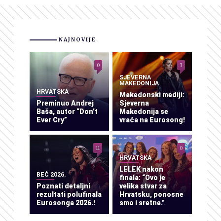
NAJNOVIJE
0
3
SJEVERNA
MAKEDONIJA
HRVATSKA
Makedonski mediji:
Preminuo Andrej
Sjeverna
Baša, autor “Don’t
Makedonija se
Ever Cry”
vraća na Eurosong!
11
0
HRVATSKA
LELEK nakon
BEČ 2026.
finala: “Ovo je
Poznati detaljni
velika stvar za
rezultati polufinala
Hrvatsku, ponosne
Eurosonga 2026.!
smo i sretne.”