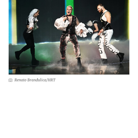
Renato Branđulica/HRT