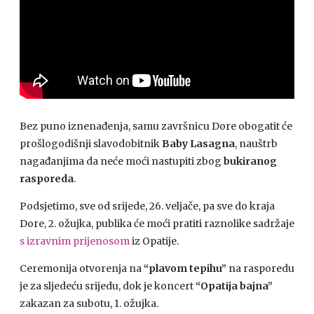
Bez puno iznenađenja, samu završnicu Dore obogatit će
prošlogodišnji slavodobitnik
Baby Lasagna
, nauštrb
nagađanjima da neće moći nastupiti zbog
bukiranog
rasporeda
.
Podsjetimo, sve od srijede, 26. veljače, pa sve do kraja
Dore, 2. ožujka, publika će moći pratiti raznolike sadržaje
s izravnim prijenosom
iz Opatije.
Ceremonija otvorenja na
“plavom tepihu”
na rasporedu
je za sljedeću srijedu, dok je koncert
“Opatija bajna”
zakazan za subotu, 1. ožujka.