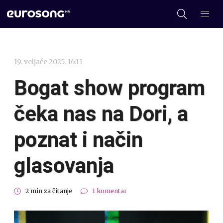
19. veljače 2025. 16:11
Bogat show program
čeka nas na Dori, a
poznat i način
glasovanja
2 min za čitanje
1 komentar