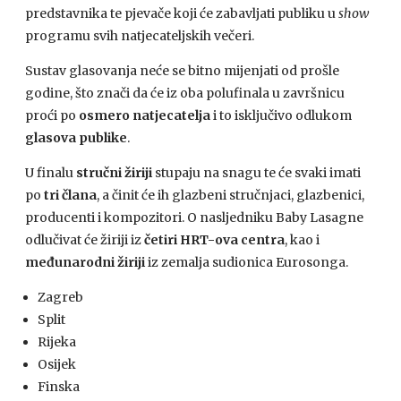
predstavnika te pjevače koji će zabavljati publiku u
show
programu svih natjecateljskih večeri.
Sustav glasovanja neće se bitno mijenjati od prošle
godine, što znači da će iz oba polufinala u završnicu
proći po
osmero natjecatelja
i to isključivo odlukom
glasova publike
.
U finalu
stručni žiriji
stupaju na snagu te će svaki imati
po
tri člana
, a činit će ih glazbeni stručnjaci, glazbenici,
producenti i kompozitori. O nasljedniku Baby Lasagne
odlučivat će žiriji iz
četiri HRT-ova centra
, kao i
međunarodni žiriji
iz zemalja sudionica Eurosonga.
Zagreb
Split
Rijeka
Osijek
Finska