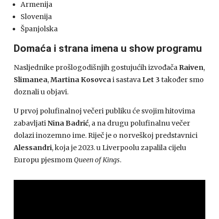
Armenija
Slovenija
Španjolska
Domaća i strana imena u show programu
Nasljednike prošlogodišnjih gostujućih izvođača
Raiven
,
Slimanea
,
Martina Kosovca
i sastava
Let 3
također smo
doznali u objavi.
U prvoj polufinalnoj večeri publiku će svojim hitovima
zabavljati
Nina Badrić
, a na drugu polufinalnu večer
dolazi inozemno ime. Riječ je o norveškoj predstavnici
Alessandri
, koja je 2023. u Liverpoolu zapalila cijelu
Europu pjesmom
Queen of Kings
.