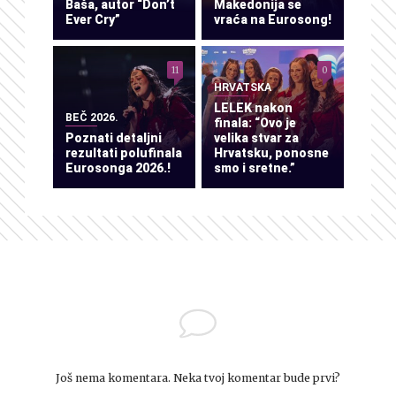
Baša, autor “Don’t
Makedonija se
Ever Cry”
vraća na Eurosong!
11
0
HRVATSKA
LELEK nakon
BEČ 2026.
finala: “Ovo je
Poznati detaljni
velika stvar za
rezultati polufinala
Hrvatsku, ponosne
Eurosonga 2026.!
smo i sretne.”
Još nema komentara. Neka tvoj komentar bude prvi?