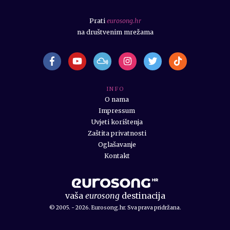
Prati
eurosong.hr
na društvenim mrežama
I N F O
O nama
Impressum
Uvjeti korištenja
Zaštita privatnosti
Oglašavanje
Kontakt
vaša
eurosong
destinacija
© 2005. - 2026. Eurosong.hr. Sva prava pridržana.