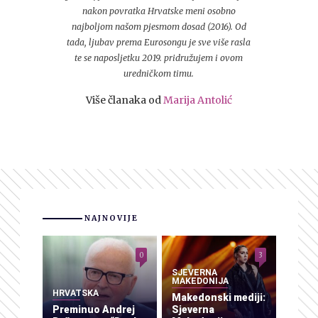
nakon povratka Hrvatske meni osobno
najboljom našom pjesmom dosad (2016). Od
tada, ljubav prema Eurosongu je sve više rasla
te se naposljetku 2019. pridružujem i ovom
uredničkom timu.
Više članaka od
Marija Antolić
NAJNOVIJE
0
3
SJEVERNA
MAKEDONIJA
HRVATSKA
Makedonski mediji:
Preminuo Andrej
Sjeverna